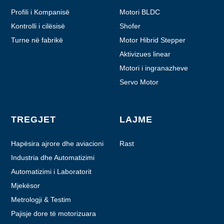
Profili i Kompanisë
Motori BLDC
Kontrolli i cilësisë
Shofer
Turne në fabrikë
Motor Hibrid Stepper
Aktivizues linear
Motori i ingranazheve
planetare
Servo Motor
TREGJET
LAJME
Hapësira ajrore dhe aviacioni
Rast
Industria dhe Automatizimi
Automatizimi i Laboratorit
Mjekësor
Metrologji & Testim
Pajisje dore të motorizuara