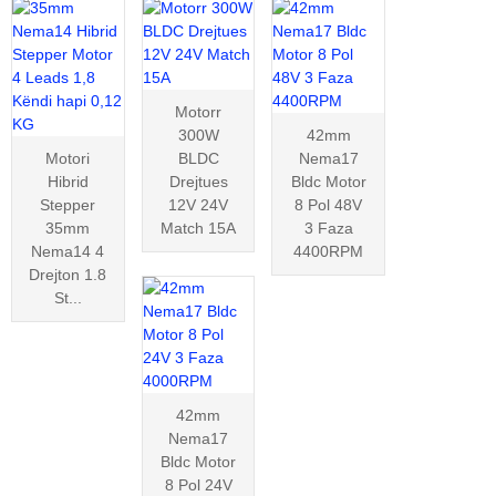
Motorr
300W
42mm
Motori
BLDC
Nema17
Hibrid
Drejtues
Bldc Motor
Stepper
12V 24V
8 Pol 48V
35mm
Match 15A
3 Faza
Nema14 4
4400RPM
Drejton 1.8
St...
42mm
Nema17
Bldc Motor
8 Pol 24V