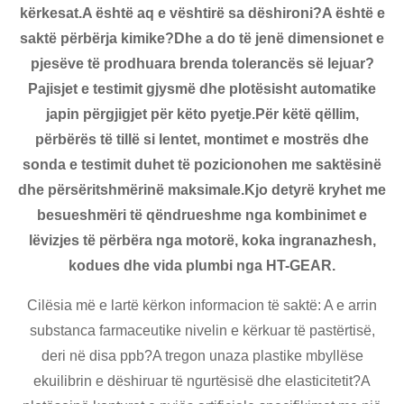
kërkesat.A është aq e vështirë sa dëshironi?A është e
saktë përbërja kimike?Dhe a do të jenë dimensionet e
pjesëve të prodhuara brenda tolerancës së lejuar?
Pajisjet e testimit gjysmë dhe plotësisht automatike
japin përgjigjet për këto pyetje.Për këtë qëllim,
përbërës të tillë si lentet, montimet e mostrës dhe
sonda e testimit duhet të pozicionohen me saktësinë
dhe përsëritshmërinë maksimale.Kjo detyrë kryhet me
besueshmëri të qëndrueshme nga kombinimet e
lëvizjes të përbëra nga motorë, koka ingranazhesh,
kodues dhe vida plumbi nga HT-GEAR.
Cilësia më e lartë kërkon informacion të saktë: A e arrin
substanca farmaceutike nivelin e kërkuar të pastërtisë,
deri në disa ppb?A tregon unaza plastike mbyllëse
ekuilibrin e dëshiruar të ngurtësisë dhe elasticitetit?A