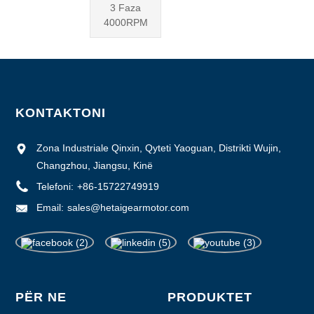
3 Faza
4000RPM
KONTAKTONI
Zona Industriale Qinxin, Qyteti Yaoguan, Distrikti Wujin,
Changzhou, Jiangsu, Kinë
Telefoni:
+86-15722749919
Email:
sales@hetaigearmotor.com
PËR NE
PRODUKTET