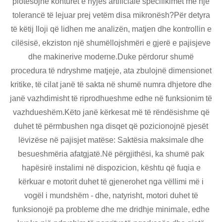
plotësojnë konturet e nyjës artificiale specifikimet me një
tolerancë të lejuar prej vetëm disa mikronësh?Për detyra
të këtij lloji që lidhen me analizën, matjen dhe kontrollin e
cilësisë, ekziston një shumëllojshmëri e gjerë e pajisjeve
dhe makinerive moderne.Duke përdorur shumë
procedura të ndryshme matjeje, ata zbulojnë dimensionet
kritike, të cilat janë të sakta në shumë numra dhjetore dhe
janë vazhdimisht të riprodhueshme edhe në funksionim të
vazhdueshëm.Këto janë kërkesat më të rëndësishme që
duhet të përmbushen nga disqet që pozicionojnë pjesët
lëvizëse në pajisjet matëse: Saktësia maksimale dhe
besueshmëria afatgjatë.Në përgjithësi, ka shumë pak
hapësirë ​​instalimi në dispozicion, kështu që fuqia e
kërkuar e motorit duhet të gjenerohet nga vëllimi më i
vogël i mundshëm - dhe, natyrisht, motori duhet të
funksionojë pa probleme dhe me dridhje minimale, edhe