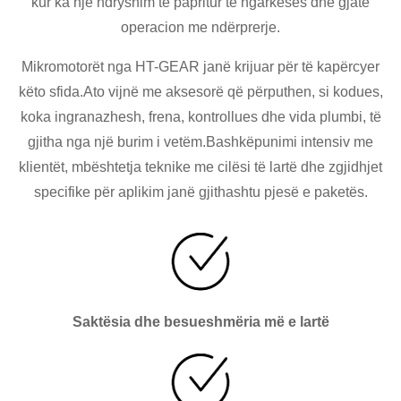
kur ka një ndryshim të papritur të ngarkesës dhe gjatë
operacion me ndërprerje.
Mikromotorët nga HT-GEAR janë krijuar për të kapërcyer
këto sfida.Ato vijnë me aksesorë që përputhen, si kodues,
koka ingranazhesh, frena, kontrollues dhe vida plumbi, të
gjitha nga një burim i vetëm.Bashkëpunimi intensiv me
klientët, mbështetja teknike me cilësi të lartë dhe zgjidhjet
specifike për aplikim janë gjithashtu pjesë e paketës.
Saktësia dhe besueshmëria më e lartë