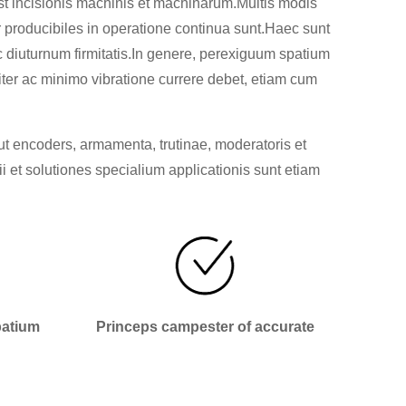
st incisionis machinis et machinarum.Multis modis
r producibiles in operatione continua sunt.Haec sunt
diuturnum firmitatis.In genere, perexiguum spatium
liter ac minimo vibratione currere debet, etiam cum
 encoders, armamenta, trutinae, moderatoris et
 et solutiones specialium applicationis sunt etiam
patium
Princeps campester of accurate