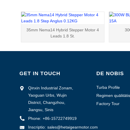
35mm Nema14 Hybrid Stepper Motor 4
30
Leads 1.8 St.
GET IN TOUCH
DE NOBIS
Turba Profile
Qinxin Industrial Zonam,
Yaoguan Urbs, Wujin
Regimen quālitāti
District, Changzhou,
Factory Tour
Jiangsu, Sinis
Phone:
+86-15722749919
Inscriptio:
sales@hetaigearmotor.com