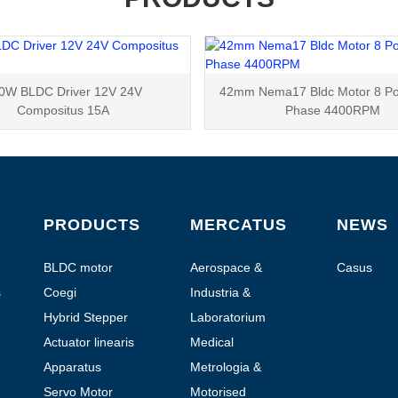
0W BLDC Driver 12V 24V
42mm Nema17 Bldc Motor 8 Po
Compositus 15A
Phase 4400RPM
PRODUCTS
MERCATUS
NEWS
BLDC motor
Aerospace &
Casus
Aviation
s
Coegi
Industria &
Automation
Hybrid Stepper
Laboratorium
Motor
Automation
Actuator linearis
Medical
Apparatus
Metrologia &
Planetarius Motor
Testis
Servo Motor
Motorised