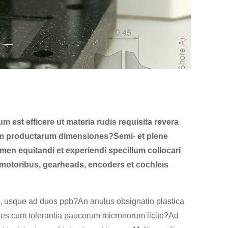
st efficere ut materia rudis requisita revera
tium productarum dimensiones?Semi- et plene
en equitandi et experiendi specillum collocari
 motoribus, gearheads, encoders et cochleis
m, usque ad duos ppb?An anulus obsignatio plastica
tiones cum tolerantia paucorum micronorum licite?Ad