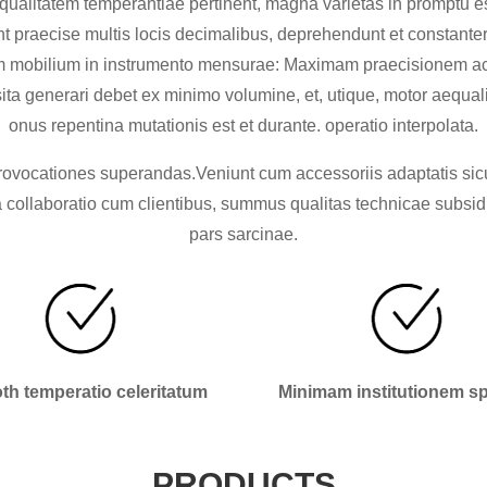
ualitatem temperantiae pertinent, magna varietas in promptu e
nt praecise multis locis decimalibus, deprehendunt et constante
ium mobilium in instrumento mensurae: Maximam praecisionem ac 
uisita generari debet ex minimo volumine, et, utique, motor aequa
onus repentina mutationis est et durante. operatio interpolata.
vocationes superandas.Veniunt cum accessoriis adaptatis sicut
ollaboratio cum clientibus, summus qualitas technicae subsidii
pars sarcinae.
h temperatio celeritatum
Minimam institutionem s
PRODUCTS