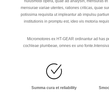
huiusmodi opera, quae ad analysin, mensuras et q
mensurae variae utentes, rationes criticas, quae su
potissima requisita ut impleantur ab impulsu part
institutionis in promptu est, ideo vis motoria req
Micromotores ex HT-GEAR ordinantur ad has pro
cochleae plumbeae, omnes ex uno fonte.Intensiva c
Summa cura et reliability
Smoot