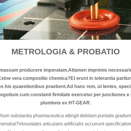
METROLOGIA & PROBATIO
 massam producere imperatam.Attamen imprimis necessarium e
e?Estne vera compositio chemica?Et erunt in tolerantia par
 his quaestionibus praebent.Ad hanc rem, ut lentes, specim
negotium cum constanti firmitate exercetur per junctiones e
plumbeis ex HT-GEAR.
Num substantia pharmaceutica attingit debitam puritatis gradu
demonstrat?Venustates articularis artificialis occurrunt specifica