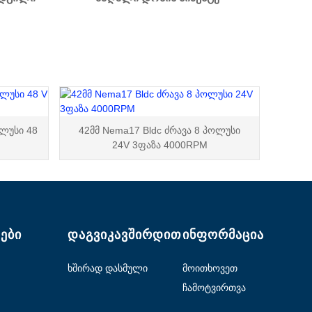
ოლუსი 48
42მმ Nema17 Bldc ძრავა 8 პოლუსი
24V 3ფაზა 4000RPM
ᲔᲑᲘ
ᲓᲐᲒᲕᲘᲙᲐᲕᲨᲘᲠᲓᲘᲗ
ᲘᲜᲤᲝᲠᲛᲐᲪᲘᲐ
ხშირად დასმული
მოითხოვეთ
კითხვები
ციტატა
ჩამოტვირთვა