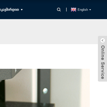
ᲘᲙᲐᲕᲨᲘᲠᲓᲘᲗ
English