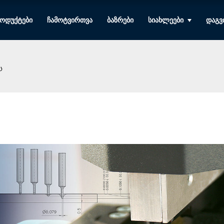
ᲝᲓᲣᲥᲢᲔᲑᲘ
ᲩᲐᲛᲝᲢᲕᲘᲠᲗᲕᲐ
ᲑᲐᲖᲠᲔᲑᲘ
ᲡᲘᲐᲮᲚᲔᲔᲑᲘ
ᲓᲐᲒᲕ
Ა