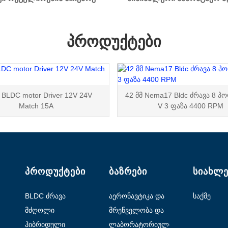
ᲞᲠᲝᲓᲣᲥᲢᲔᲑᲘ
BLDC motor Driver 12V 24V
42 მმ Nema17 Bldc ძრავა 8 პ
Match 15A
V 3 ფაზა 4400 RPM
ᲞᲠᲝᲓᲣᲥᲢᲔᲑᲘ
ᲑᲐᲖᲠᲔᲑᲘ
ᲡᲘᲐᲮᲚᲔ
BLDC ძრავა
აერონავტიკა და
საქმე
ავიაცია
მძღოლი
მრეწველობა და
ავტომატიზაცია
ჰიბრიდული
ლაბორატორიული