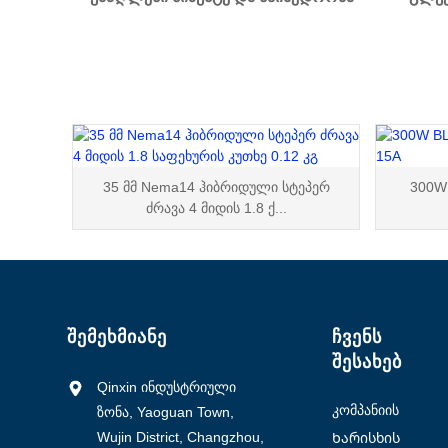
35 მმ Nema14 ჰიბრიდული სტეპერ
300W 
ძრავა 4 მიდის 1.8 ქ...
ᲨᲔᲛᲔᲮᲛᲘᲐᲜᲔ
ᲩᲕᲔᲜᲡ
ᲨᲔᲡᲐᲮᲔᲑ
Qinxin ინდუსტრიული
კომპანიის
ზონა, Yaoguan Town,
პროფილი
Wujin District, Changzhou,
Ხარისხის