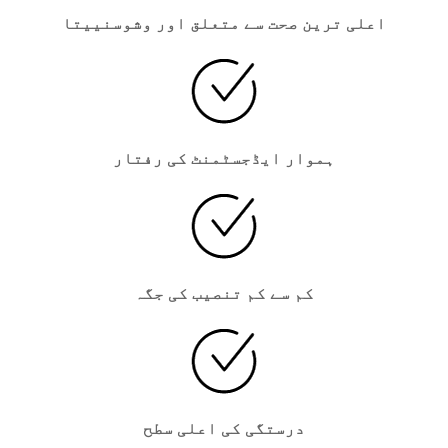
اعلی ترین صحت سے متعلق اور وشوسنییتا
ہموار ایڈجسٹمنٹ کی رفتار
کم سے کم تنصیب کی جگہ
درستگی کی اعلی سطح