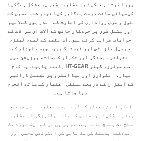
پورا کرتا ہے۔کیا یہ مطلوبہ طور پر مشکل ہے؟کیا
کیمیائی ساخت درست ہے؟اور کیا تیار شدہ حصوں کے
طول و عرض رواداری کی اجازت کے اندر ہوں گے؟نیم
اور مکمل طور پر خودکار جانچ کے آلات ان سوالات کے
جوابات فراہم کرتے ہیں۔اس مقصد کے لیے، لینز،
سیمپل ماؤنٹس اور ٹیسٹنگ پروب جیسے اجزاء کو
انتہائی درستگی اور تکرار کے ساتھ پوزیشن میں
رکھنا چاہیے۔یہ کام HT-GEAR سے موٹرز، گیئر
ہیڈز، انکوڈرز اور لیڈ اسکرو پر مشتمل ڈرائیو
کے امتزاج کے ذریعے مستقل اعتبار کے ساتھ انجام
دیا جاتا ہے۔
اعلیٰ ترین معیار کے لیے درست معلومات کی ضرورت
ہوتی ہے: کیا دواسازی کا مادہ پاکیزگی کی مطلوبہ
سطح تک پہنچ جاتا ہے، جو پی پی بی کے ایک جوڑے تک
ہے؟کیا پلاسٹک کی سگ ماہی کی انگوٹھی سختی اور