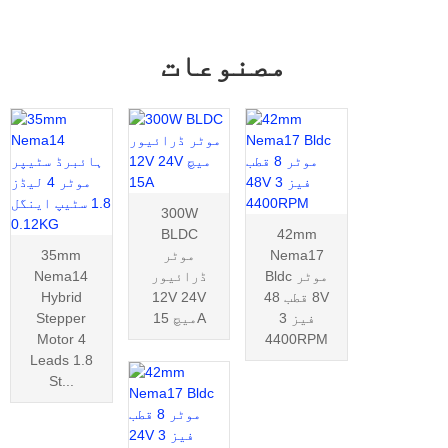
مصنوعات
300W
BLDC
42mm
Nema17
موٹر
35mm
Bldc موٹر
ڈرائیور
Nema14
8 قطب 48V
12V 24V
Hybrid
3 فیز
میچ 15A
Stepper
Motor 4
4400RPM
Leads 1.8
St...