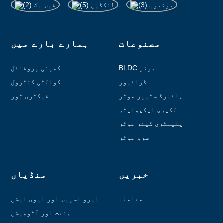
مصنوعات
ہمارے بارے میں
BLDC موٹر
کمپنی پروفائل
ڈرائیور
کوالٹی کنٹرول
ہائبرڈ سٹیپر موٹر
فیکٹری ٹور
لکیری ایکچوایٹر
پلینٹری گیئر موٹر
سرو موٹر
خبریں
منڈیاں
معاملہ
ایرو اسپیس اور ایوی ایشن
صنعت اور آٹومیشن