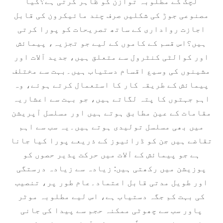
لچک کے مطلوبہ توازن کو ظاہر کرتی ہے؟کیا
مصنوعی جوڑ کی شکلیں صرف چند مائیکرون کی قابل
اجازت رواداری کے ساتھ تصریحات کو پورا کرتی
ہیں؟اس قسم کے کاموں کے لیے جو تجزیہ، پیمائش
اور کوالٹی کنٹرول سے متعلق ہیں، جدید آلات اور
مشینوں کی وسیع اقسام دستیاب ہیں۔بہت سے مختلف
پیمائش کے طریقہ کار کا استعمال کرتے ہوئے، وہ
اہم جہتوں کا پتہ لگاتے ہیں، جو بہت سے اعشاریہ
مقامات کے عین مطابق ہوتے ہیں اور مسلسل آپریشن
میں بھی مسلسل تولیدی ہوتے ہیں۔یہ سب سے اہم
تقاضے ہیں جن کو ڈرائیوز کے ذریعے پورا کیا جانا
ہے جو پیمائش کے آلات میں حرکت پذیر حصوں کو
پوزیشن میں رکھتی ہیں: زیادہ سے زیادہ درستگی
اور طویل مدتی قابل اعتماد۔عام طور پر، تنصیب
کی بہت کم جگہ دستیاب ہے، اس لیے مطلوبہ موٹر
پاور سب سے چھوٹی ممکنہ حجم سے پیدا کی جانی