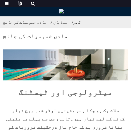
گھر
منڈیاں
مادی خصوصیات کی جانچ
مادی خصوصیات کی جانچ
میٹرولوجی اور ٹیسٹنگ
سلاٹ بک ہو چکا ہے، مشینیں آرڈر شدہ بیچ تیار
کرنے کے لیے تیار ہیں۔تاہم، سب سے پہلے یہ یقینی
بنانا ضروری ہے کہ خام مال درحقیقت ضروریات کو