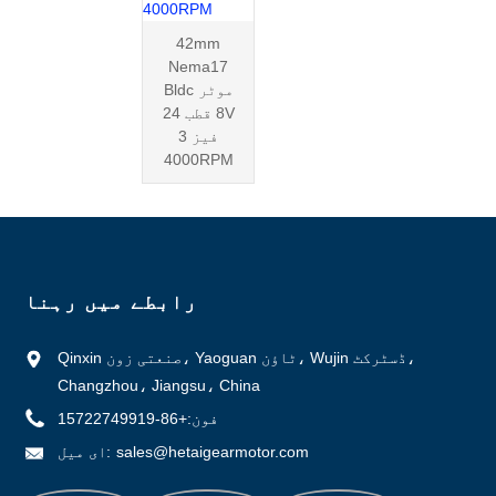
42mm
Nema17
Bldc موٹر
8 قطب 24V
3 فیز
4000RPM
رابطے میں رہنا
Qinxin صنعتی زون، Yaoguan ٹاؤن، Wujin ڈسٹرکٹ،
Changzhou، Jiangsu، China
فون:
+86-15722749919
sales@hetaigearmotor.com
ای میل: