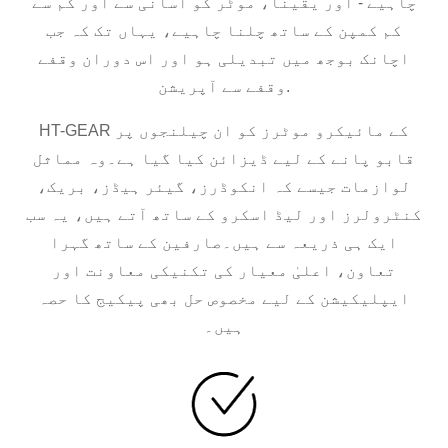
چاہیے - اور یقیناً، موٹر کو آسانی سے اور کم سے
کم کمپن کے ساتھ چلنا چاہیے، یہاں تک کہ جب
اچانک بوجھ میں تبدیلی ہو اور اس دوران وقفے
وقفے سے آپریشن.
HT-GEAR کے مائیکرو موٹرز کو ان چیلنجوں پر
قابو پانے کے لیے ڈیزائن کیا گیا ہے۔وہ مماثل
لوازمات جیسے کہ انکوڈرز، گیئر ہیڈز، بریک،
کنٹرولرز اور لیڈ اسکرو کے ساتھ آتے ہیں، یہ سب
ایک ہی ذریعہ سے ہیں۔صارفین کے ساتھ گہرا
تعاون، اعلیٰ معیار کی تکنیکی معاونت اور
ایپلیکیشن کے لیے مخصوص حل بھی پیکیج کا حصہ
ہیں۔