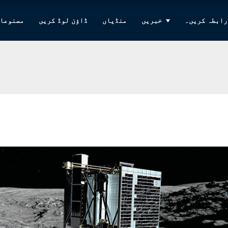
رابطہ کریں۔
خبریں
منڈیاں
ڈاؤن لوڈ کریں
مصنوعا