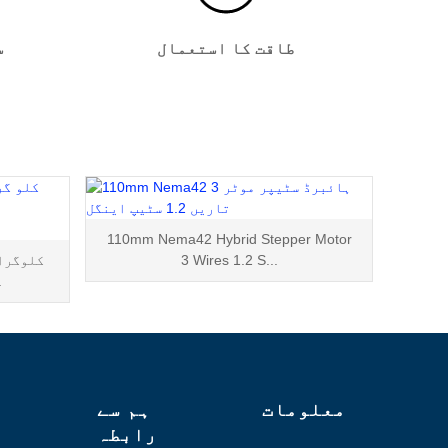
طاقت کا استعمال
س
110mm Nema42 Hybrid Stepper Motor
3 Wires 1.2 S...
میکس
معلومات
ہم سے
رابطہ