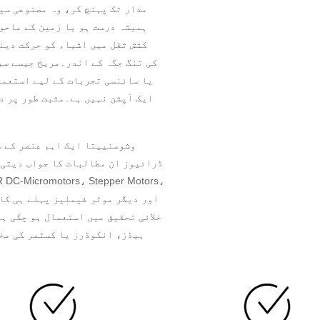
مدار تک پہنچ کر، وہ مصنوعی سی
ہمیشہ درست ہو یا زمین کے ماحو
کشش ثقل میں اشیاء کو حرکت دینا
یا سائنسی تجربات کے لیے استعما
ایک آپشن نہیں ہے۔مثبت طور پر د
وشوسنییتا ایک اہم عنصر کے س
خلائی تحقیق میں استعمال ہو چکی ہ
ہیڈز، انکوڈرز یا کسٹمر کی مخص