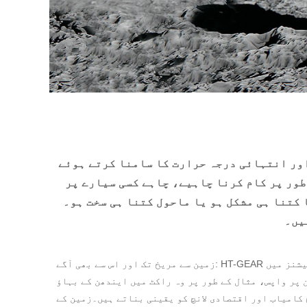
 اور انتہائی درجہ حرارت کا سامنا کرتے ہوئے
طور پر کام کرنا چاہیے، چاہے کسی سیارے پر
شکل ہو یا ماحول کتنا ہی سخت ہو۔HT-GEAR ڈرائیو سسٹمز، ان کی قابل اعتمادی، کم سے کم تنصیب کی جگہ، وزن یا بجلی کے تقاضوں
یں۔
زمین سے مریخ تک اور اس سے بھی آگے: HT-GEAR ڈرائیوز بہت ساری خلائی ایپلی کیشنز میں
 پر واپس، مثال کے طور پر وہ راکٹ میں ایندھن کے بہاؤ
 کامیاب اور اقتصادی لانچ کو یقینی بناتے ہیں۔زمین کے