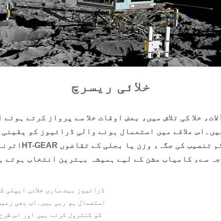
خلائی ریسرچ
ات، خلا کی تلاش میں، بعض اوقات خلا سے پرواز کرتے ہوئے
یں۔اس علاقے میں استعمال ہونے والی ڈرائیوز کو یقینی 
اترنا کتنا ہی م
جہ سے، کامیاب مشن کے لیے ہمیشہ بہترین انتخاب ہوتے ہ
استعمال ہو رہی ہیں۔اب بھی زمین
کو کنٹرول کرتے ہیں اور اس طرح