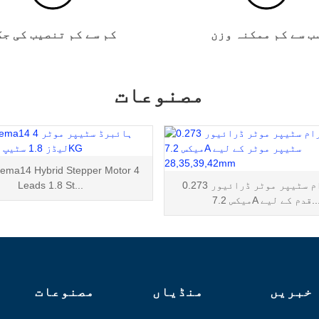
ب سے کم ممکنہ وزن
کم سے کم تنصیب کی جگ
مصنوعات
ma14 Hybrid Stepper Motor 4
0.273 کلوگرام سٹیپر موٹر ڈرائیور
Leads 1.8 St...
 7.2A قدم کے لیے...
خبریں
منڈیاں
مصنوعات