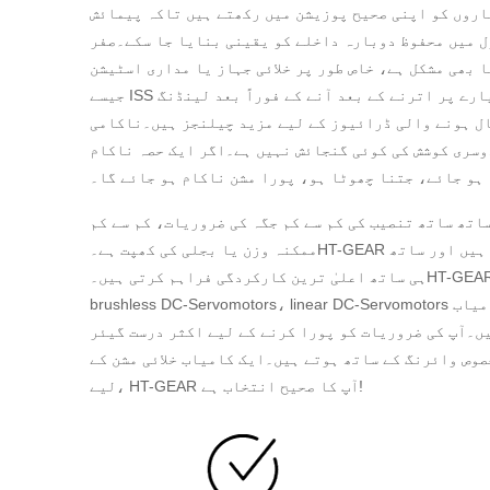
اروں کو اپنی صحیح پوزیشن میں رکھتے ہیں تاکہ پیمائش
ل میں محفوظ دوبارہ داخلے کو یقینی بنایا جا سکے۔صفر
 بھی مشکل ہے، خاص طور پر خلائی جہاز یا مداری اسٹیشن
جیسے ISS کی تنگ جگہ کے اندر۔مریخ جیسے سیارے پر اترنے کے بعد آنے کے فوراً بعد لینڈنگ
ل ہونے والی ڈرائیوز کے لیے مزید چیلنجز ہیں۔ناکامی
وسری کوشش کی کوئی گنجائش نہیں ہے۔اگر ایک حصہ ناکام
ہو جائے، جتنا چھوٹا ہو، پورا مشن ناکام ہو جائے گا۔
اتھ ساتھ تنصیب کی کم سے کم جگہ کی ضروریات، کم سے کم
ممکنہ وزن یا بجلی کی کھپت ہے۔HT-GEAR ڈرائیوز ان مطالبات کا جواب دیتی ہیں اور ساتھ
ہی ساتھ اعلیٰ ترین کارکردگی فراہم کرتی ہیں۔HT-GEAR DC-Micromotors، Stepper Motors،
brushless DC-Servomotors، linear DC-Servomotors اور دیگر موٹر فیملیز پہلے ہی کامیاب
یں۔آپ کی ضروریات کو پورا کرنے کے لیے اکثر درست گیئر
وص وائرنگ کے ساتھ ہوتے ہیں۔ایک کامیاب خلائی مشن کے
لیے، HT-GEAR آپ کا صحیح انتخاب ہے!