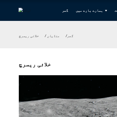
ت
ہمارے بارے میں
گھر
گھر
منڈیاں
خلائی ریسرچ
خلائی ریسرچ