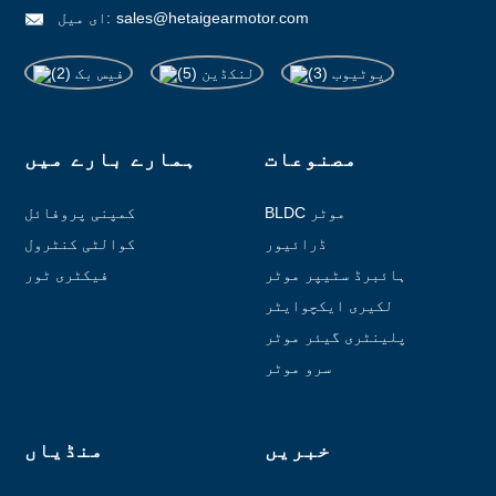
sales@hetaigearmotor.com
ای میل:
مصنوعات
ہمارے بارے میں
BLDC موٹر
کمپنی پروفائل
ڈرائیور
کوالٹی کنٹرول
ہائبرڈ سٹیپر موٹر
فیکٹری ٹور
لکیری ایکچوایٹر
پلینٹری گیئر موٹر
سرو موٹر
خبریں
منڈیاں