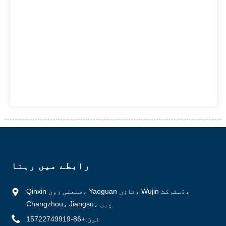
رابطے میں رہنا
Qinxin صنعتی زون، Yaoguan ٹاؤن، Wujin ڈسٹرکٹ،
Changzhou، Jiangsu، چین
فون:
+86-15722749919