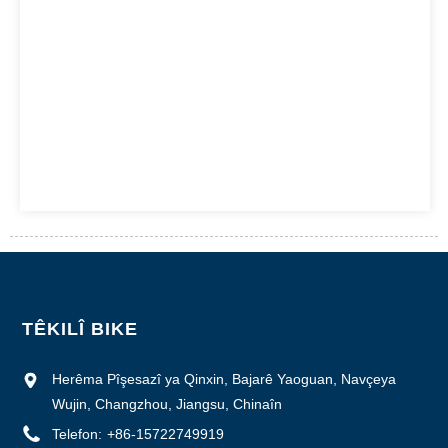
TÊKILÎ BIKE
Herêma Pîşesazî ya Qinxin, Bajarê Yaoguan, Navçeya
Wujin, Changzhou, Jiangsu, Chinaîn
Telefon:
+86-15722749919