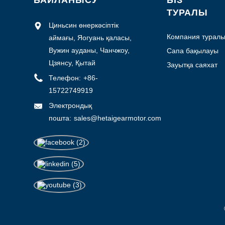
БАЙЛАНЫСУ
БІЗ
ТУРАЛЫ
Циньсин өнеркәсіптік
Компания турал
аймағы, Яогуань қаласы,
мәлімет
Вужин ауданы, Чанчжоу,
Сапа бақылауы
Цзянсу, Қытай
Зауытқа саяхат
Телефон:
+86-
15722749919
Электрондық
пошта:
sales@hetaigearmotor.com