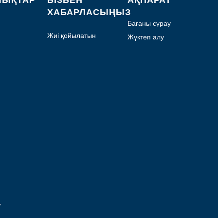
ЛЫҚТАР
БІЗБЕН
АҚПАРАТ
ХАБАРЛАСЫҢЫЗ
Бағаны сұрау
Жиі қойылатын
Жүктеп алу
сұрақтар
,