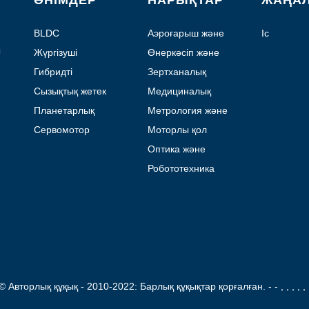
ӨНІМДЕР
НАРЫҚТАР
ЖАҢА
BLDC
Аэроғарыш және
Іс
қозғалтқышы
авиация
ы
Жүргізуші
Өнеркәсіп және
автоматтандыру
Гибридті
Зертханалық
қадамдық
автоматтандыру
Сызықтық жетек
Медициналық
қозғалтқыш
Планетарлық
Метрология және
беріліс
тестілеу
Сервомотор
Моторлы қол
қозғалтқышы
құрылғылары
Оптика және
фотоника
Робототехника
© Авторлық құқық - 2010-2022: Барлық құқықтар қорғалған.
- - , , , , , 