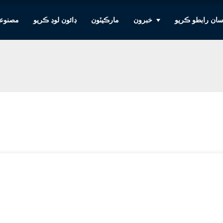
ان رابطو ڪريو
خبرون
مارڪيٽون
ڊائون لوڊ ڪريو
مصنوع