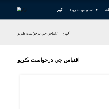
ات
اسان جي باري ۾
گهر
گهر
اقتباس جي درخواست ڪريو
اقتباس جي درخواست ڪريو