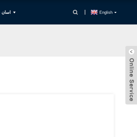
اسان س
English