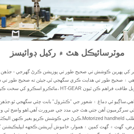
موٽرسائيڪل هٿ ۾ رکيل ڊوائيسز
ي پهرين ڪوشش تي صحيح طور تي پوزيشن ڪرڻ گهرجي - جڏهن ٽٽڻ، اتي ڪو به صاف ڪرڻ 
 آهي ۽ صحيح طور تي هدايت ڪري سگهجي ٿي.جيئن ته صحيح طور تي د
اهي.ساڳيو ئي دماغ ۽ شعور جي "ڪنٽرول" بابت چئي سگهجي ٿو.جڏهن 
 ئي سرگرميون آهن جتي هٿ جي مدد جي ضرورت آهي.اهو واضح ٿي وڃ
ڪرڻ جي ڪوشش ڪريو بغير ڪنهن اليڪٽرڪ اسڪرو ڊرائيور جي درجنوں اسڪرو
ض، گهٽ ۾ گهٽ کمپن ۽ هموار، خاموش آپريشن.ڪجهه ايپليڪيشنن