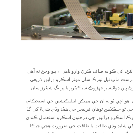
وارو ناهي ۽ ٻيو وڃڻ نه آهي.HT-GEAR کان گهٽ-وائبريشن موٽر جي
رست ماپ ٿيل ٽورڪ سان موٽر اسڪرو ڊرايور ذريعي
اهو اچي ٿو ته ان جي ممڪن ايپليڪيشنن جي استحڪام،
ي ٿو جيڪڏهن توهان فرنيچر جي هڪ وڏي شيءَ کي گڏ
 استعمال ڪندي.Motorized handheld ڊوائيسز جو مقصد آهن مدد ڪرڻ بجاءِ رڪاوٽ.هن جو مطلب
 کي شايد وڏي طاقت يا طاقت جي ضرورت هجي جيڪا