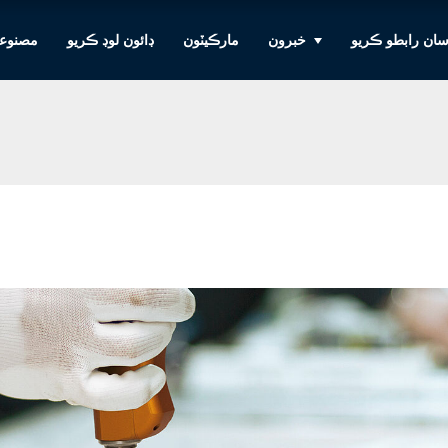
ان رابطو ڪريو
خبرون
مارڪيٽون
ڊائون لوڊ ڪريو
مصنوع