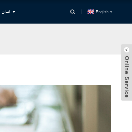
اسان س
English