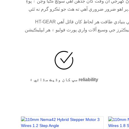
رڻ گهرجي ان وقت کان جڏهن اهي سوئچ ڪيا وڃن ۽ پوءِ
HT-GEAR پيش ڪري ٿو بهترين ڊرائيو حل سڀني قسمن جي هٿن جي ڊوائيسز لاء.انهن جي بنيادي طاقت هر لحاظ کان قائل آهي: HT-GEAR کان مائڪرو موٽرس تمام اعلي
ٽرز جي وسيع آلات واري پورٽ فوليو ۾ هر ايپليڪيشن
سڀ کان وڌيڪ سڌائي ۽ reliability