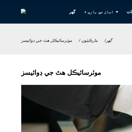
ات
اسان جي باري ۾
گهر
گهر
مارڪيٽون
موٽرسائيڪل هٿ جي ڊوائيسز
موٽرسائيڪل هٿ جي ڊوائيسز