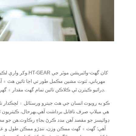
وکر واري لڪير ک
مهرباني، ٽتوٽ مشين مڪمل طور تي اڃا تائين هٿ ۾
مائڪرو اسڪرو کي سخت ڪرڻ.ٻين ڊوائيسز جهڙوڪ سيڪيٽرز يا پرننگ شيئرز سان، HT-GEAR ڊرائيو ڪيترن ئي ڪلاڪن تائين تمام گهٽ مقدار ۾ گهربل طاقت فراهم ڪن ٿيون.
ڪو به روبوٽ انسان جي هٿ جيترو ورسٽائل ۽ لچڪدار ن
هي ميلاپ صرف ناقابل برداشت آهي.بهرحال، ڪيتريون
آهي: گهٽ ۾ گهٽ ممڪن وزن، ننڍڙو ممڪن طول و عر