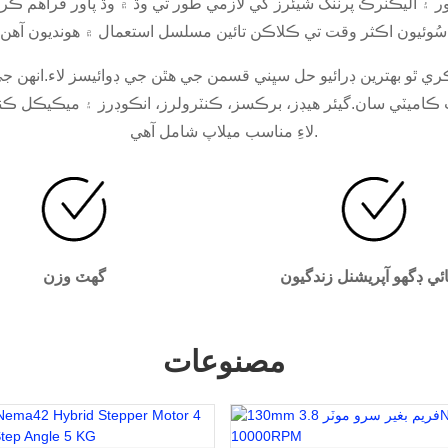
ر ۽ اليڪٽرڪ پرننگ شيئرز کي لازمي طور تي وڌ ۾ وڌ پاور فراهم ڪ
اميٽي سان.گيئر هيڊز، برڪسز، ڪنٽرولرز، انڪوڊرز ۽ ميڪيڪل ڪنيڪ
لاءِ مناسب ميلاپ شامل آهي.
ائي ڊگهو آپريشنل زندگيون
گھٽ وزن
مصنوعات