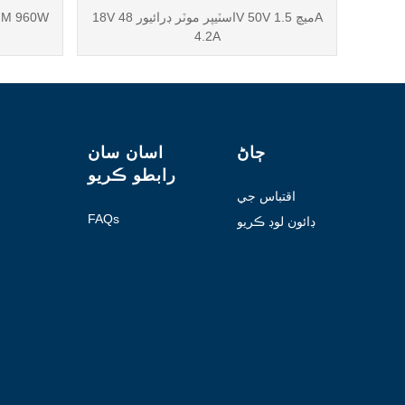
18V اسٽيپر موٽر ڊرائيور 48V 50V ميچ 1.5A
4.2A
ڄاڻ
اسان سان
رابطو ڪريو
اقتباس جي
درخواست ڪريو
FAQs
ڊائون لوڊ ڪريو