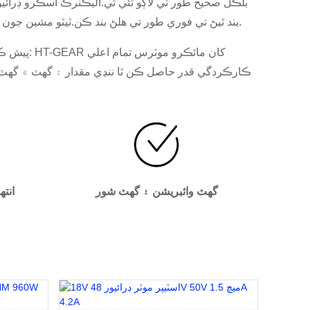
بلڪل صحيح طور تي لاڳو ٿئي ٿي.اليڪٽرڪ اسڪرو ڊرائيو
بند ٿيڻ تي فوري طور تي هلڻ بند ڪن.ٽيٽو مشين جون سُوئيون اڪثر وقت تي ڪلاڪن تائين مسلسل استعمال ۾ هونديون آهن.پر اهو ضرور ضروري آهي ته هٿ جو ٽڪرو گرم نه ٿئي.
ڪارڪردگي قدر حاصل ڪن ٿا ننڍي مقدار ۽ گهٽ ۾ گهٽ ڪ
گھٽ وائبريشن ۽ گهٽ شور
انته