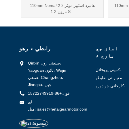
110mm 
110mm Nema42 هائبرڊ اسٽيپر موٽر 3
تارون 1.2 S...
اسان جي
رابطي ۾ رهو
باري ۾
Qinxin صنعتي زون،
ڪمپني پروفائل
Yaoguan ٽائون، Wujin
ضلعي، Changzhou،
معيار تي ضابطو
Jiangsu، چين
ڪارخاني جو دورو
فون:
+86-15722749919
اي
sales@hetaigearmotor.com
ميل: