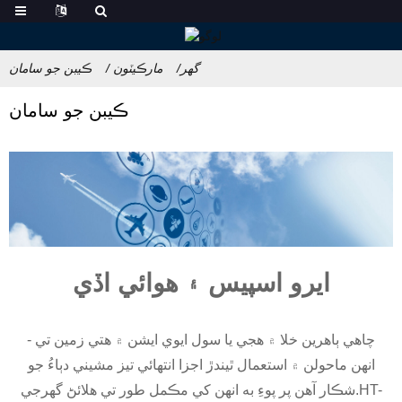
گهر
مارڪيٽون
ڪيبن جو سامان
ڪيبن جو سامان
ايرو اسپيس ۽ هوائي اڏي
چاهي ٻاهرين خلا ۾ هجي يا سول ايوي ايشن ۾ هتي زمين تي -
انهن ماحولن ۾ استعمال ٿيندڙ اجزا انتهائي تيز مشيني دٻاءُ جو
شڪار آهن پر پوءِ به انهن کي مڪمل طور تي هلائڻ گهرجي.HT-