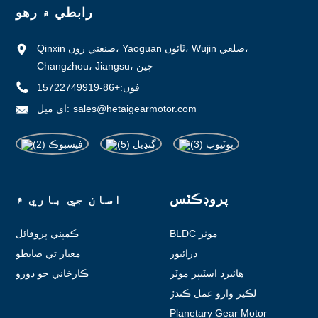
رابطي ۾ رهو
Qinxin صنعتي زون، Yaoguan ٽائون، Wujin ضلعي،
Changzhou، Jiangsu، چين
فون:
+86-15722749919
sales@hetaigearmotor.com
اي ميل:
پروڊڪٽس
اسان جي باري ۾
BLDC موٽر
ڪمپني پروفائل
ڊرائيور
معيار تي ضابطو
هائبرڊ اسٽيپر موٽر
ڪارخاني جو دورو
لڪير وارو عمل ڪندڙ
Planetary Gear Motor