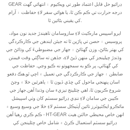
GEAR ڊرائيو حل قابل اعتماد طور تي ويڪيوم ۽ انتهائي گهٽ
درجه حرارت تي ڪم ڪن ٿا، يا هوائي سفر لاءِ حفاظت ۽ آرام
کي يقيني بڻائين ٿا.
ايرو اسپيس مارڪيٽ لاءِ سازوسامان ٺاهيندڙ جديد نون مواد،
پروسيس ۽ حصن تي ڀاڙين ٿا ته جيئن ايندھن جي ڪارڪردگي
کي بهتر بڻائڻ، وزن گھٽائڻ ۽ جهاز جي مضبوطيءَ کي وڌائڻ جي
وڌندڙ چيلينجز کي منهن ڏيڻ لاءِ، جڏهن ته ساڳئي وقت قيمتن
کي گهٽائي، پر ڪو به سمجھوتو نه ڪيو وڃي. حفاظت جي
ضابطن ۽ جهاز جي ڪارڪردگي جي تعميل ۾ اچي ٿو.هڪ دفعو
اسان پنهنجي ماحول کي ڇڏي ڏيون ٿا ۽ ٻاهرئين خلا ۾ وڃڻ
شروع ڪريون ٿا، اهي چئلينج تيزيء سان وڌندا آهن.جهاز جي
ڪيبن جي سامان لاءِ ننڍي ڊرائيو سسٽم کان وٺي اسپيشل
مائڪرو ايڪٽيوٽرز تائين آپٽيڪل سسٽم لاءِ خلا جي وسيع وسيع ۾
ڪم ڪري رهيا آهن - HT-GEAR انهن خاص محيطي حالتن هيٺ
ڊرائيو سسٽم استعمال ڪرڻ ۾ شامل خاص چئلينجن کي