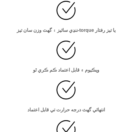
ننڍي سائيز ۽ گهٽ وزن سان تيز-torque يا تيز رفتار
ويڪيوم ۾ قابل اعتماد ڪم ڪري ٿو
انتهائي گهٽ درجه حرارت تي قابل اعتماد