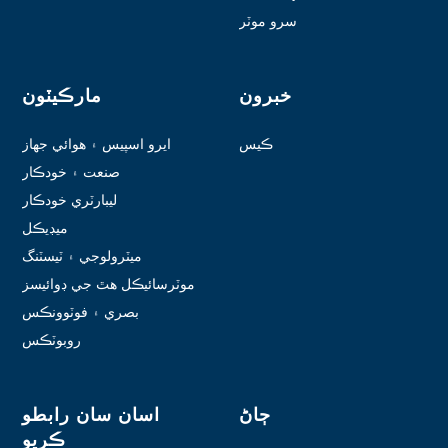
سرو موٽر
خبرون
مارڪيٽون
ڪيس
ايرو اسپيس ۽ هوائي جهاز
صنعت ۽ خودڪار
ليبارٽري خودڪار
ميڊيڪل
ميٽرولوجي ۽ ٽيسٽنگ
موٽرسائيڪل هٿ جي ڊوائيسز
بصري ۽ فوٽوونڪس
روبوٽڪس
ڄاڻ
اسان سان رابطو
ڪريو