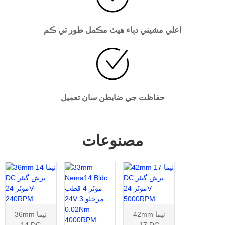
اعلي مشيني دٻاء هيٺ مڪمل طور تي ڪم
حفاظت جي ضابطن سان تعميل
مصنوعات
42mm نيما
36mm نيما
14 DC
17 DC