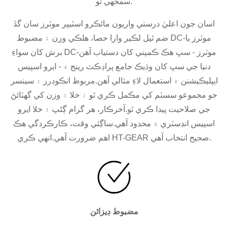
سمجهي ٿو.
اسان جون اعليٰ درستي واريون مائڪرو اسٽيپر موٽرز سان گڏ
ضم ٿيل لڪير وارا حصا، هلڪي وزن ۽ مضبوط DC-موٽرز يا
برش کان سواءِ DC-موٽرز - سڀ هڪ ڪمپني کان دستياب آهن
دنيا جي سڀ کان وڌيڪ جامع پراڊڪٽ رينج ۾ - ايرو اسپيس
ايپليڪيشنن ۾ استعمال لاءِ مثالي آهن.مربوط انڪوڊرز ۽ سينسر
جو مجموعو سسٽم کي مڪمل ڪري ٿو ۽ خلا ۽ وزن کي گھٽائڻ
جي صلاحيت پيدا ڪري ٿو.آخرڪار، هر گرام ڳڻپ ۽ خلا ايرو
اسپيس انڊسٽري ۾ محدود آهي.ساڳئي وقت، ڪارڪردگي هڪ
اهم ضرورت آهي.انهي ڪري HT-GEAR صحيح انتخاب آهي.
مضبوط ڊيزائن