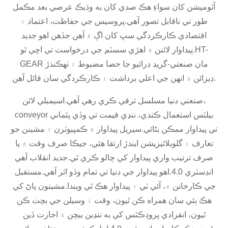
آٽوميشن کان سواءِ هڪ صدي کان به وڌيڪ عرصي بعد مڪمل
طور تي ناقابل تصور آهي.پروسيس جي حفاظت، اعتماد ۽
اقتصادي ڪارڪردگي سڀ کان اڳ ۾ آهن جڏهن اهو جديد
پيداوار لائنن ۾ اهڙي سسٽم جي درخواست تي اچي ٿو.HT-
GEAR مان صنعتي-گريڊ ڊرائيو جا حصا مضبوط ۽ ٺهڪندڙ
ڊيزائن ۾ انهن جي اعلي برداشت ۽ ڪارڪردگي سان قائل آهن.
صنعتي دنيا مسلسل ترقي ڪري رهي آهي.اسيمبلي لائن،
conveyor بيلٽس استعمال ڪندي، ننڍي قيمت تي وڏي پئماني
تي پيداوار ممڪن بڻائي.سيريل پيداوار ۾ ڪمپيوٽرن ۽ مشينن جو
تعارف ۽ گلوبلائيزيشن ايندڙ ارتقا هئي، جيڪا صرف وقت ۾ يا
صرف ترتيب واري پيداوار کي چالو ڪري ٿي.جديد انقلاب آهي
انڊسٽري 4.0.اهو پيداوار جي دنيا تي تمام وڏو اثر آهي.مستقبل
جي ڪارخانن ۾، آئي ٽي ۽ پيداوار هڪ ٿي ويندا.مشينون پاڻ کي
هڪ ٻئي سان همراه ڪن ٿيون، وقت ۽ وسيلن جي بچت ڪن
ٿيون، انفرادي پروڊڪٽس کي به ننڍين بيچن ۾ اجازت ڏين