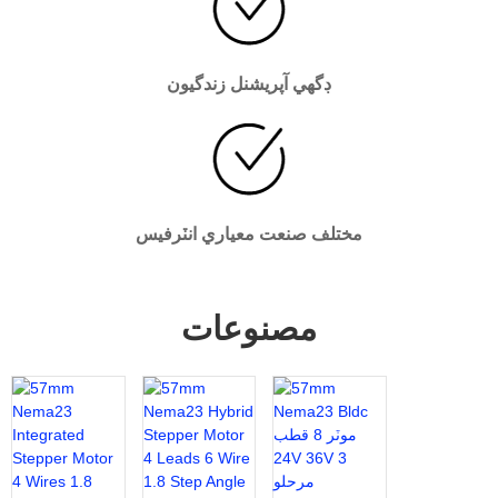
ڊگھي آپريشنل زندگيون
مختلف صنعت معياري انٽرفيس
مصنوعات