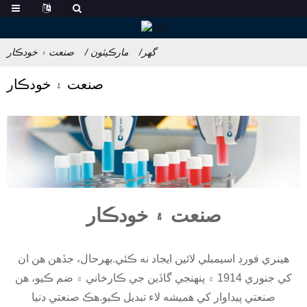
گهر
مارڪيٽون
صنعت ۽ خودڪار
صنعت ۽ خودڪار
صنعت ۽ خودڪار
هينري فورڊ اسيمبلي لائين ايجاد نه ڪئي.بهرحال، جڏهن هن ان
کي جنوري 1914 ۾ پنهنجي گاڏين جي ڪارخاني ۾ ضم ڪيو، هن
صنعتي پيداوار کي هميشه لاء تبديل ڪيو.هڪ صنعتي دنيا