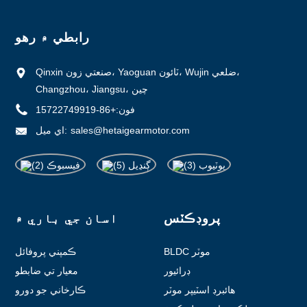
رابطي ۾ رهو
Qinxin صنعتي زون، Yaoguan ٽائون، Wujin ضلعي،
Changzhou، Jiangsu، چين
فون:
+86-15722749919
sales@hetaigearmotor.com
اي ميل:
پروڊڪٽس
اسان جي باري ۾
BLDC موٽر
ڪمپني پروفائل
ڊرائيور
معيار تي ضابطو
هائبرڊ اسٽيپر موٽر
ڪارخاني جو دورو