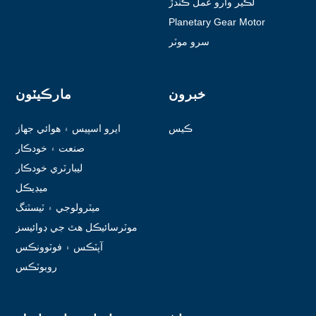
لڪير وارو عمل ڪندڙ
Planetary Gear Motor
سرو موٽر
خبرون
مارڪيٽون
ڪيس
ايرو اسپيس ۽ هوائي جهاز
صنعت ۽ خودڪار
ليبارٽري خودڪار
ميڊيڪل
ميٽرولوجي ۽ ٽيسٽنگ
موٽرسائيڪل هٿ جي ڊوائيسز
آپٽڪس ۽ فوٽوونڪس
روبوٽڪس