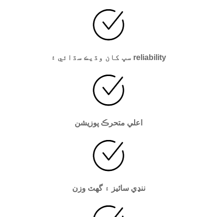
سڀ کان وڌيڪ سڌائي ۽ reliability
اعلي متحرڪ پوزيشن
ننڍي سائيز ۽ گھٽ وزن