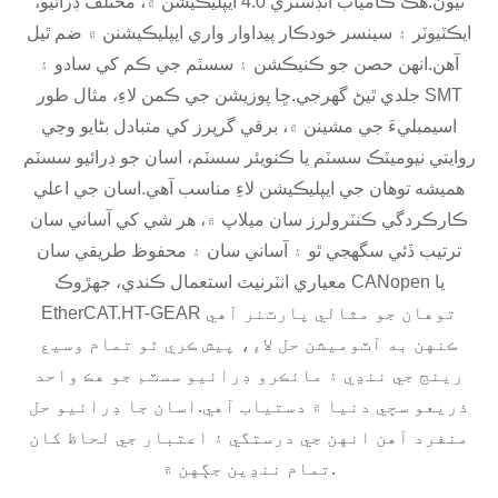
ٿيون.هڪ ڪامياب انڊسٽري 4.0 ايپليڪيشن ۾، مختلف ڊرائيو،
ايڪٽيوٽر ۽ سينسر خودڪار پيداوار واري ايپليڪيشنن ۾ ضم ٿيل
آهن.انهن حصن جو ڪنيڪشن ۽ سسٽم جي ڪم کي سادو ۽
جلدي ٿيڻ گهرجي.ڇا پوزيشن جي ڪمن لاءِ، مثال طور SMT
اسيمبليءَ جي مشينن ۾، برقي گرپرز کي متبادل بڻايو وڃي
روايتي نيوميٽڪ سسٽم يا ڪنويئر سسٽم، اسان جو ڊرائيو سسٽم
هميشه توهان جي ايپليڪيشن لاءِ مناسب آهي.اسان جي اعلي
ڪارڪردگي ڪنٽرولرز سان ميلاپ ۾، هر شي کي آساني سان
ترتيب ڏئي سگهجي ٿو ۽ آساني سان ۽ محفوظ طريقي سان
معياري انٽرنيٽ استعمال ڪندي، جهڙوڪ CANopen يا
EtherCAT.HT-GEAR توهان جو مثالي پارٽنر آهي
ڪنهن به آٽوميشن حل لاءِ، پيش ڪري ٿو تمام وسيع
رينج جي ننڍي ۽ مائڪرو ڊرائيو سسٽم جو هڪ واحد
ذريعو سڄي دنيا ۾ دستياب آهي.اسان جا ڊرائيو حل
منفرد آهن انهن جي درستگي ۽ اعتبار جي لحاظ کان
تمام ننڍين جڳهن ۾.