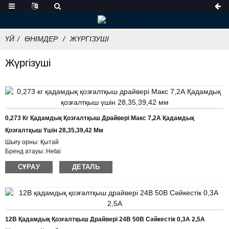
ҮЙ
ӨНІМДЕР
ЖҮРГІЗУШІ
Жүргізуші
0,273 Кг Қадамдық Қозғалтқыш Драйвері Макс 7,2А Қадамдық
Қозғалтқыш Үшін 28,35,39,42 Мм
Шығу орны: Қытай
Бренд атауы: Hetai
Сертификаттау: CE ROHS ISO
СҰРАУ
ДЕТАЛЬ
Модель нөмірі: HTD872
Ең аз тапсырыс саны: 50
Қаптама туралы мәліметтер: Ішкі көбік қорабы бар картон, паллет
Жеткізу уақыты: 7 ~ 10 жұмыс күні
Төлем шарттары: L/C, D/P, T/T, Western Union, MoneyGram
Жеткізу мүмкіндігі: айына 1000 дана
12В Қадамдық Қозғалтқыш Драйвері 24В 50В Сәйкестік 0,3А 2,5А