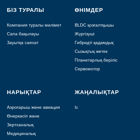
БІЗ ТУРАЛЫ
ӨНІМДЕР
Компания туралы мәлімет
BLDC қозғалтқышы
Сапа бақылауы
Жүргізуші
Зауытқа саяхат
Гибридті қадамдық
қозғалтқыш
Сызықтық жетек
Планетарлық беріліс
қозғалтқышы
Сервомотор
НАРЫҚТАР
ЖАҢАЛЫҚТАР
Аэроғарыш және авиация
Іс
Өнеркәсіп және
автоматтандыру
Зертханалық
автоматтандыру
Медициналық