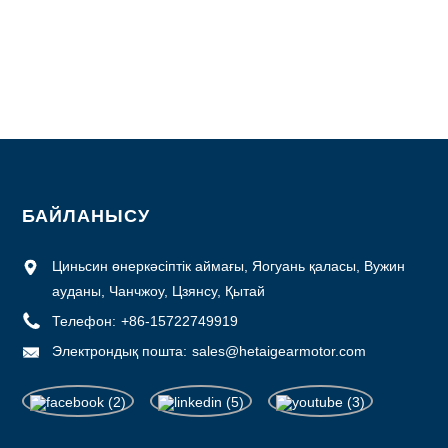
Қаптама мәліметтері: Ішкі көбік қорабы бар картон, паллет
Жеткізу уақыты: 7 ~ 10 жұмыс күні
Төлем шарттары: L/C, D/P, T/T, Western Union, MoneyGram
Жеткізу мүмкіндігі: айына 1000 дана
БАЙЛАНЫСУ
Циньсин өнеркәсіптік аймағы, Яогуань қаласы, Вужин
ауданы, Чанчжоу, Цзянсу, Қытай
Телефон:
+86-15722749919
Электрондық пошта:
sales@hetaigearmotor.com