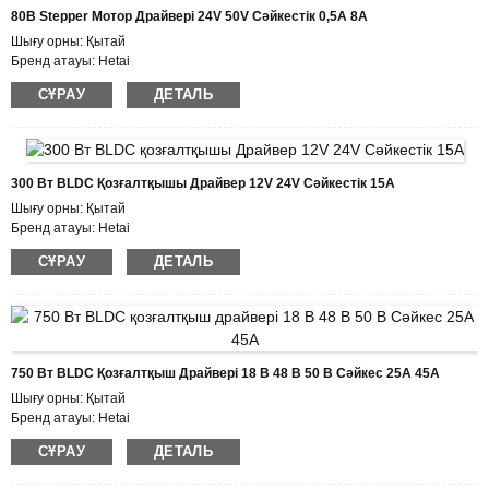
Төлем шарттары: L/C, D/P, T/T, Western Union, MoneyGram
80В Stepper Мотор Драйвері 24V 50V Сәйкестік 0,5A 8A
Жеткізу мүмкіндігі: айына 1000 дана
Шығу орны: Қытай
Бренд атауы: Hetai
Сертификаттау: CE ROHS ISO
СҰРАУ
ДЕТАЛЬ
Модель нөмірі: HTD2208A
Ең аз тапсырыс саны: 50
Қаптама мәліметтері: Ішкі көбік қорабы бар картон, паллет
Жеткізу уақыты: 7 ~ 10 жұмыс күні
Төлем шарттары: L/C, D/P, T/T, Western Union, MoneyGram
300 Вт BLDC Қозғалтқышы Драйвер 12V 24V Сәйкестік 15А
Жеткізу мүмкіндігі: айына 1000 дана
Шығу орны: Қытай
Бренд атауы: Hetai
Сертификаттау: CE ROHS ISO
СҰРАУ
ДЕТАЛЬ
Модель нөмірі: BLDC-5015A
Ең аз тапсырыс саны: 50
Қаптама мәліметтері: Ішкі көбік қорабы бар картон, паллет
Жеткізу уақыты: 7 ~ 10 жұмыс күні
Төлем шарттары: L/C, D/P, T/T, Western Union, MoneyGram
Жеткізу мүмкіндігі: айына 1000 дана
750 Вт BLDC Қозғалтқыш Драйвері 18 В 48 В 50 В Сәйкес 25А 45А
Шығу орны: Қытай
Бренд атауы: Hetai
Сертификаттау: CE ROHS ISO
СҰРАУ
ДЕТАЛЬ
Модель нөмірі: BLDC-5025A
Ең аз тапсырыс саны: 50