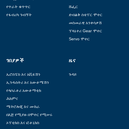
የጥራት ቁጥጥር
ሹፌር
የፋብሪካ ጉብኝት
ድብልቅ ስቴፐር ሞተር
መስመራዊ አንቀሳቃሽ
ፕላኔተሪ Gear ሞተር
Servo ሞተር
ገበያዎች
ዜና
ኤሮስፔስ እና አቪዬሽን
ጉዳይ
ኢንዱስትሪ እና አውቶሜሽን
የላቦራቶሪ አውቶማቲክ
ሕክምና
ሜትሮሎጂ እና ሙከራ
በእጅ የሚያዙ በሞተር የሚሠሩ
መሣሪያዎች
ኦፕቲክስ እና ፎቶኒክስ