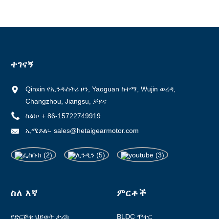
ተገናኝ
Qinxin የኢንዱስትሪ ዞን, Yaoguan ከተማ, Wujin ወረዳ,
Changzhou, Jiangsu, ቻይና
ስልክ፡
+ 86-15722749919
ኢሜይል፡-
sales@hetaigearmotor.com
ስለ እኛ
ምርቶች
የድርጅቱ ህይወት ታሪክ
BLDC ሞተር