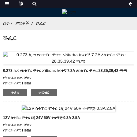
ቤት
ምርቶች
ሹፌር
ሹፌር
0.273 ኪ.ግ የስቴፐር ሞተር አሽከርካሪ ከፍተኛ 7.2A ለስቴፐር ሞተር 28,35,39,42 ሚሜ
የትውልድ ቦታ: ቻይና
የምርት ስም: Hetai
የእውቅና ማረጋገጫ: CE ROHS ISO
ጥያቄ
ዝርዝር
የሞዴል ቁጥር: HTD872
ዝቅተኛ የትዕዛዝ ብዛት፡ 50
የማሸጊያ ዝርዝሮች: ካርቶን ከውስጥ አረፋ ሳጥን ፣ ፓሌት ጋር
የማስረከቢያ ጊዜ: 7-10 የስራ ቀናት
የክፍያ ውሎች፡ L/C፣ D/P፣ T/T፣ Western Union፣ MoneyGram
12V ስቴፐር ሞተር ነጂ 24V 50V ተዛማጅ 0.3A 2.5A
አቅርቦት ችሎታ: 1000pcs / በወር
የትውልድ ቦታ: ቻይና
የምርት ስም: Hetai
የእውቅና ማረጋገጫ: CE ROHS ISO