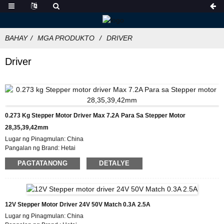
BAHAY
MGA PRODUKTO
DRIVER
Driver
0.273 Kg Stepper Motor Driver Max 7.2A Para Sa Stepper Motor
28,35,39,42mm
Lugar ng Pinagmulan: China
Pangalan ng Brand: Hetai
Sertipikasyon: CE ROHS ISO
PAGTATANONG
DETALYE
Numero ng Modelo :HTD872
Minimum na Dami ng Order: 50
Mga Detalye ng Packaging :Carton na may Inner Foam Box, Pallet
Oras ng Paghahatid: 7~10 araw ng trabaho
Mga Tuntunin sa Pagbabayad: L/C, D/P, T/T, Western Union, MoneyGram
12V Stepper Motor Driver 24V 50V Match 0.3A 2.5A
Kakayahang Supply: 1000pcs/month
Lugar ng Pinagmulan: China