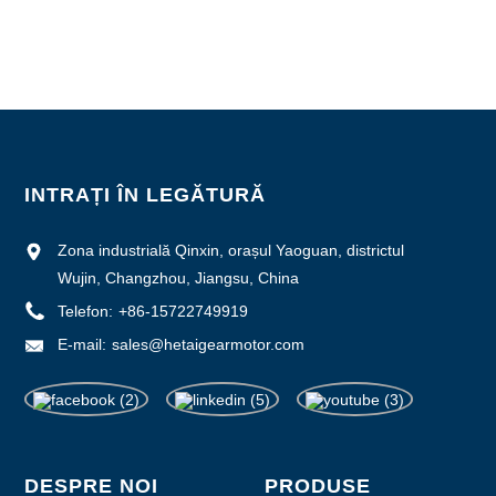
Condiții de plată: L/C, D/P, T/T, Western Union, MoneyGram
Capacitate de aprovizionare: 1000 buc/lună
INTRAȚI ÎN LEGĂTURĂ
Zona industrială Qinxin, orașul Yaoguan, districtul
Wujin, Changzhou, Jiangsu, China
Telefon:
+86-15722749919
E-mail:
sales@hetaigearmotor.com
DESPRE NOI
PRODUSE