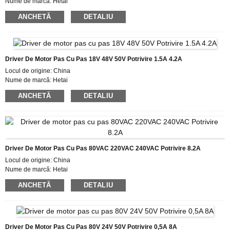
Nume de marcă: Hetai
Certificare: CE ROHS ISO
ANCHETĂ
DETALIU
Număr de model HTD525
Cantitate minima de comanda: 50
Detalii de ambalare: cutie cu cutie interioară de spumă, palet
Timp de livrare: 7~10 zile lucratoare
Condiții de plată: L/C, D/P, T/T, Western Union, MoneyGram
Driver De Motor Pas Cu Pas 18V 48V 50V Potrivire 1.5A 4.2A
Capacitate de aprovizionare: 1000 buc/lună
Locul de origine: China
Nume de marcă: Hetai
Certificare: CE ROHS ISO
ANCHETĂ
DETALIU
Număr de model: HTD542
Cantitate minima de comanda: 50
Detalii de ambalare: cutie cu cutie interioară de spumă, palet
Timp de livrare: 7~10 zile lucratoare
Condiții de plată: L/C, D/P, T/T, Western Union, MoneyGram
Capacitate de aprovizionare: 1000 buc/lună
Driver De Motor Pas Cu Pas 80VAC 220VAC 240VAC Potrivire 8.2A
Locul de origine: China
Nume de marcă: Hetai
Certificare: CE ROHS ISO
ANCHETĂ
DETALIU
Număr de model: HTD872A
Cantitate minima de comanda: 50
Detalii de ambalare: cutie cu cutie interioară de spumă, palet
Timp de livrare: 7~10 zile lucratoare
Condiții de plată: L/C, D/P, T/T, Western Union, MoneyGram
Driver De Motor Pas Cu Pas 80V 24V 50V Potrivire 0,5A 8A