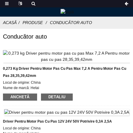
ACASĂ
PRODUSE
CONDUCĂTOR AUTO
Conducător auto
0,273 Kg Driver Pentru Motor Pas Cu Pas Max 7,2 A Pentru Motor Pas Cu
Pas 28,35,39,42mm
Locul de origine: China
Nume de marcă: Hetai
Certificare: CE ROHS ISO
ANCHETĂ
DETALIU
Număr de model: HTD872
Cantitate minima de comanda: 50
Detalii de ambalare: cutie cu cutie interioară de spumă, palet
Timp de livrare: 7~10 zile lucratoare
Condiții de plată: L/C, D/P, T/T, Western Union, MoneyGram
Driver Pentru Motor Pas Cu Pas 12V 24V 50V Potrivire 0,3A 2,5A
Capacitate de aprovizionare: 1000 buc/lună
Locul de origine: China