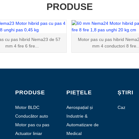
PRODUSE
as cu pas hibrid Nema23 de 57
Motor pas cu pas hibrid Nema
mm 4 fire 6 fire...
mm 4 conductori 8 fire..
PRODUSE
PIEȚELE
ȘTIRI
Motor BLDC
Aerospațial și
Caz
Aviație
Conducător auto
Industrie &
Automatizare
Motor pas cu pas
Automatizare de
hibrid
laborator
Actuator liniar
Medical