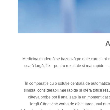
A
Medicina modernă se bazează pe date care sunt colec
scară largă, fie – pentru rezultate și mai rapide 
În comparație cu o soluție centrală de automatizar
simplă, considerabil mai rapidă și oferă totuși re
câteva probe pot fi analizate la un moment dat cu
largă.Când vine vorba de efectuarea unui numă