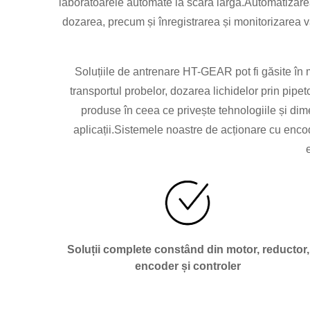
laboratoarele automate la scară largă.Automatizarea 
dozarea, precum și înregistrarea și monitorizarea v
Soluțiile de antrenare HT-GEAR pot fi găsite în 
transportul probelor, dozarea lichidelor prin pi
produse în ceea ce privește tehnologiile și dim
aplicații.Sistemele noastre de acționare cu encod
Soluții complete constând din motor, reductor,
encoder și controler