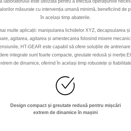
laboratorului este utilizată pentru a efectua operațiunile neces
alorilor măsurate cu intervenția umană minimă, beneficiind de prod
în același timp abaterile.
mai multe aplicații: manipularea lichidelor XYZ, decapsularea și
petoare, agitarea, agitarea și amestecarea folosind mixere mec
ensiunile, HT-GEAR este capabil să ofere soluțiile de antrenare 
ere integrate sunt foarte compacte, greutate redusă și inerție.El
extrem de dinamice, oferind în același timp robustețe și fiabilitate
Design compact și greutate redusă pentru mișcări
extrem de dinamice în mașini