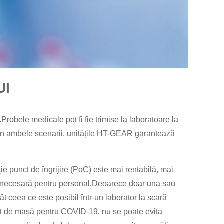
UI
robele medicale pot fi fie trimise la laboratoare la
C).În ambele scenarii, unitățile HT-GEAR garantează
ie punct de îngrijire (PoC) este mai rentabilă, mai
tire necesară pentru personal.Deoarece doar una sau
ât ceea ce este posibil într-un laborator la scară
est de masă pentru COVID-19, nu se poate evita