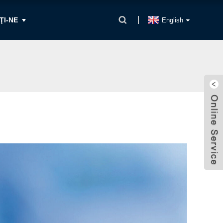
ŢI-NE
English