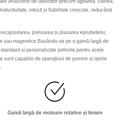
are analizelor de laborator precum agitarea, călirea,
uctivitate, viteză și fiabilitate crescute, reducând
 recapsularea, preluarea și plasarea eprubetelor,
anice sau magnetice.Bazându-se pe o gamă largă de
standard și personalizate potrivite pentru acele
e sunt capabile de operațiuni de pornire și oprire
.
Gamă largă de motoare rotative și liniare