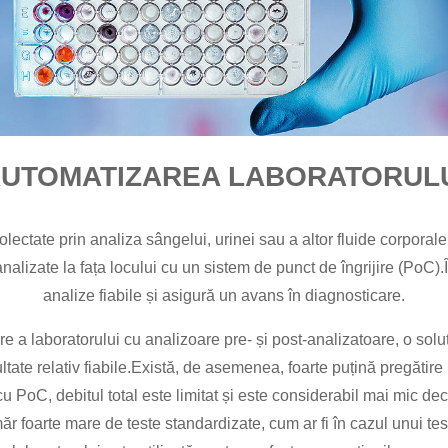
UTOMATIZAREA LABORATORUL
tate prin analiza sângelui, urinei sau a altor fluide corporale.P
– analizate la fața locului cu un sistem de punct de îngrijire (Po
analize fiabile și asigură un avans în diagnosticare.
e a laboratorului cu analizoare pre- și post-analizatoare, o soluț
zultate relativ fiabile.Există, de asemenea, foarte puțină pregă
 PoC, debitul total este limitat și este considerabil mai mic dec
r foarte mare de teste standardizate, cum ar fi în cazul unui t