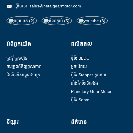
អ៊ីមែល៖
sales@hetaigearmotor.com
អំពី​ពួក​យើង
ផលិតផល
ប្រវត្តិ​ក្រុមហ៊ុន
ម៉ូទ័រ BLDC
ការត្រួតពិនិត្យគុណភាព
អ្នកបើកបរ
ដំណើរកំសាន្តរោងចក្រ
ម៉ូទ័រ Stepper កូនកាត់
អាំងវឺតទ័រលីនេអ៊ែរ
Planetary Gear Motor
ម៉ូទ័រ Servo
ទីផ្សារ
ព័ត៌មាន