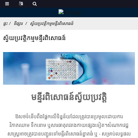
ផ្ទះ
ទីផ្សារ
ស្វ័យប្រវត្តិកម្មមន្ទីរពិសោធន៍
ស្វ័យប្រវត្តិកម្មមន្ទីរពិសោធន៍
មន្ទីរពិសោធន៍ស្វ័យប្រវត្តិ
ឱសថទំនើបពឹងផ្អែកលើទិន្នន័យដែលត្រូវបានប្រមូលដោយការ
វិភាគឈាម ទឹកនោម ឬសារធាតុរាវរាងកាយផ្សេងទៀត។សំណាកវេជ្ជ
សាស្រ្តអាចត្រូវបានបញ្ជូនទៅមន្ទីរពិសោធន៍ខ្នាតធំ ឬ - សម្រាប់លទ្ធផល