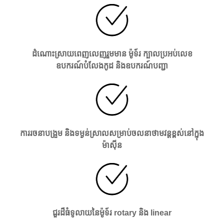
ដំណោះស្រាយពេញលេញរួមមាន ម៉ូទ័រ ក្បាលប្រអប់លេខ
ឧបករណ៍បំលែងកូដ និងឧបករណ៍បញ្ជា
ការរចនាបង្រួម និងទម្ងន់ស្រាលសម្រាប់ចលនាថាមវន្តខ្ពស់នៅក្នុង
ម៉ាស៊ីន
ជួរដ៏ធំទូលាយនៃម៉ូទ័រ rotary និង linear