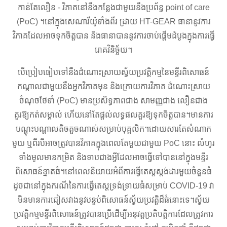
កាន់តែលឿន - វិភាគនៅនឹងកន្លែងជាមួយនឹងប្រព័ន្ធ point of care
(PoC) ។នៅក្នុងសេណារីយ៉ូទាំងពីរ ដ្រាយ HT-GEAR ធានានូវការ
វិភាគដែលអាចទុកចិត្តបាន និងធានាបាននូវការចាប់ផ្តើមដំបូងក្នុងការធ្វើ
រោគវិនិច្ឆ័យ។
បើប្រៀបធៀបទៅនឹងដំណោះស្រាយស្វ័យប្រវត្តិកម្មនៃមន្ទីរពិសោធន៍
កណ្តាលជាមួយនឹងអ្នកវិភាគមុន និងក្រោយការវិភាគ ដំណោះស្រាយ
ចំណុចថែទាំ (PoC) មានប្រសិទ្ធភាពជាង សាមញ្ញជាង លឿនជាង
គួរឱ្យកត់សម្គាល់ ហើយនៅតែផ្តល់លទ្ធផលគួរឱ្យទុកចិត្តបាន។មានការ
បណ្តុះបណ្តាលតិចតួចណាស់សម្រាប់បុគ្គលិក។ដោយសារតែសំណាក
មួយ ឬពីរបីអាចត្រូវបានវិភាគក្នុងពេលតែមួយជាមួយ PoC នោះ លំហូរ
ទាំងមូលមានកម្រិត និងទាបជាងអ្វីដែលអាចធ្វើទៅបាននៅក្នុងមន្ទីរ
ពិសោធន៍ខ្នាតធំ។នៅពេលនិយាយអំពីការធ្វើតេស្តស្ដង់ដារមួយចំនួនធំ
ដូចជានៅក្នុងករណីនៃការធ្វើតេស្តទ្រង់ទ្រាយធំសម្រាប់ COVID-19 វា
មិនមានការជៀសវាងនូវបន្ទប់ពិសោធន៍ស្វ័យប្រវត្តិដ៏ធំនោះទេ។ស្វ័យ
ប្រវត្តិកម្មមន្ទីរពិសោធន៍ត្រូវបានប្រើដើម្បីអនុវត្តប្រតិបត្តិការដែលត្រូវការ