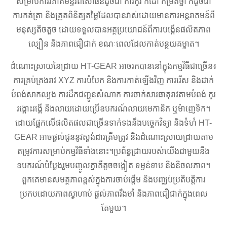
សម្រាប់ការវិភាគមន្ទីរពិសោធន៍ដូចជា ការកូរ កំដៅ កម្រិតថ្នាំ ក៏ដូចជា
ការកត់ត្រា និងត្រួតពិនិត្យតម្លៃដែលបានវាស់ដោយមានការអន្តរាគមន៍ពី
មនុស្សតិចតួច ដោយទទួលបានអត្ថប្រយោជន៍ពីការបង្កើនផលិតភាព
ល្បឿន និងភាពជឿជាក់ ខណៈពេលដែលកាត់បន្ថយគម្លាត។
ដំណោះស្រាយនៃដ្រាយ HT-GEAR អាចរកបាននៅក្នុងកម្មវិធីជាច្រើន៖
ការគ្រប់គ្រងរាវ XYZ ការបំបែក និងការកាត់ឡើងវិញ ការរើស និងដាក់
បំពង់សាកល្បង ការដឹកជញ្ជូនសំណាក ការចាក់សារធាតុរាវតាមបំពង់ កូរ
រង្គោះរង្គើ និងលាយដោយប្រើឧបករណ៍លាយមេកានិក ឬម៉ាញេទិក។
ដោយផ្អែកលើផលិតផលជាច្រើនទាក់ទងនឹងបច្ចេកវិទ្យា និងទំហំ HT-
GEAR អាចផ្តល់ជូននូវស្តង់ដារត្រឹមត្រូវ និងដំណោះស្រាយដ្រាយតាម
តម្រូវការសម្រាប់កម្មវិធីទាំងនោះ។ប្រព័ន្ធដ្រាយរបស់យើងជាមួយនឹង
ឧបករណ៍បំប្លែងរួមបញ្ចូលគ្នាគឺតូចចង្អៀត ទម្ងន់ទាប និងនិចលភាព។
ពួកគេមានសមត្ថភាពខ្ពស់ក្នុងការចាប់ផ្តើម និងបញ្ឈប់ប្រតិបត្តិការ
ប្រកបដោយភាពស្វាហាប់ ផ្តល់ភាពរឹងមាំ និងភាពជឿជាក់ក្នុងពេល
តែមួយ។