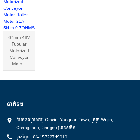
67mm 48V
Tubular
Motorized
Conveyor
Moto...
ទាក់ទង
តំបន់ឧស្សាហកម្ម Qinxin, Yaoguan Town, ស្រុក Wujin,
Changzhou, Jiangsu ប្រទេសចិន
ទូរស័ព្ទ៖
+86-15722749919