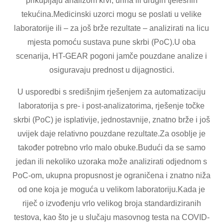
prikupljaju analizom krvi, urina ili drugih tjelesnih
tekućina.Medicinski uzorci mogu se poslati u velike
laboratorije ili – za još brže rezultate – analizirati na licu
mjesta pomoću sustava pune skrbi (PoC).U oba
scenarija, HT-GEAR pogoni jamče pouzdane analize i
osiguravaju prednost u dijagnostici.
U usporedbi s središnjim rješenjem za automatizaciju
laboratorija s pre- i post-analizatorima, rješenje točke
skrbi (PoC) je isplativije, jednostavnije, znatno brže i još
uvijek daje relativno pouzdane rezultate.Za osoblje je
također potrebno vrlo malo obuke.Budući da se samo
jedan ili nekoliko uzoraka može analizirati odjednom s
PoC-om, ukupna propusnost je ograničena i znatno niža
od one koja je moguća u velikom laboratoriju.Kada je
riječ o izvođenju vrlo velikog broja standardiziranih
testova, kao što je u slučaju masovnog testa na COVID-