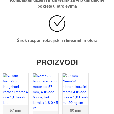
Kompaktan dizajn i mala težina za vrlo dinamične
pokrete u strojevima
Širok raspon rotacijskih i linearnih motora
PROIZVODI
57 mm
60 mm