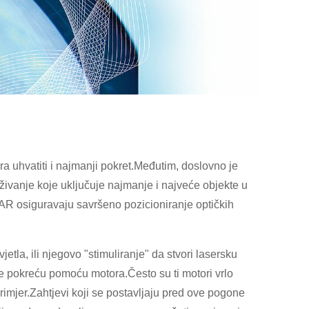
a uhvatiti i najmanji pokret.Međutim, doslovno je
raživanje koje uključuje najmanje i najveće objekte u
AR osiguravaju savršeno pozicioniranje optičkih
tla, ili njegovo "stimuliranje" da stvori lasersku
 pokreću pomoću motora.Često su ti motori vrlo
rimjer.Zahtjevi koji se postavljaju pred ove pogone