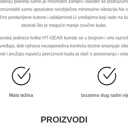
zvođenju pokreta samo je minimalni zahtjev.Također se podrazu
oizvoditi samo apsolutno neizbježne minimalne vibracije.Ne smiju
o postavljene kutove i udaljenosti.U uređajima koji rade na bate
stvarati što je moguće manje zvučne buke.
onske jedinice tvrtke HT-GEAR koriste se u brojnim i vrlo razn
uređaja, dok njihova neusporediva kontrola brzine smanjuje vib
ti i pružaju najveću preciznost kada je riječ o poravnanju i ori
Mala težina
Izuzetno dug radni vi
PROIZVODI