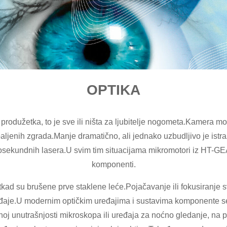
OPTIKA
rodužetka, to je sve ili ništa za ljubitelje nogometa.Kamera mor
apaljenih zgrada.Manje dramatično, ali jednako uzbudljivo je ist
osekundnih lasera.U svim tim situacijama mikromotori iz HT-GE
komponenti.
kad su brušene prve staklene leće.Pojačavanje ili fokusiranje svje
eđaje.U modernim optičkim uređajima i sustavima komponente se
enoj unutrašnjosti mikroskopa ili uređaja za noćno gledanje, na p