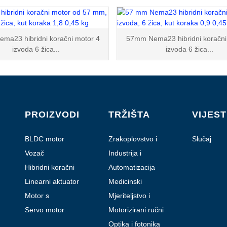
ma23 hibridni koračni motor 4
57mm Nema23 hibridni koračni
izvoda 6 žica...
izvoda 6 žica...
PROIZVODI
TRŽIŠTA
VIJEST
BLDC motor
Zrakoplovstvo i
Slučaj
zrakoplovstvo
Vozač
Industrija i
automatizacija
Hibridni koračni
Automatizacija
motor
laboratorija
Linearni aktuator
Medicinski
Motor s
Mjeriteljstvo i
planetarnim
ispitivanje
Servo motor
Motorizirani ručni
reduktorom
uređaji
Optika i fotonika