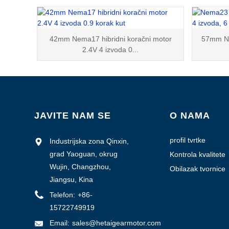
42mm Nema17 hibridni koračni motor
57mm Ne
2.4V 4 izvoda 0...
JAVITE NAM SE
O NAMA
profil tvrtke
Industrijska zona Qinxin,
grad Yaoguan, okrug
Kontrola kvalitete
Wujin, Changzhou,
Obilazak tvornice
Jiangsu, Kina
Telefon:
+86-
15722749919
Email:
sales@hetaigearmotor.com