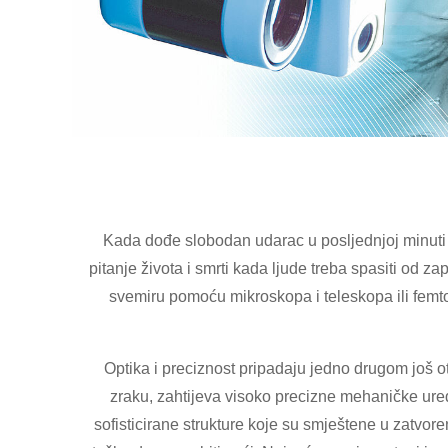
Kada dođe slobodan udarac u posljednjoj minuti p
pitanje života i smrti kada ljude treba spasiti od z
svemiru pomoću mikroskopa i teleskopa ili femt
Optika i preciznost pripadaju jedno drugom još ot
zraku, zahtijeva visoko precizne mehaničke ur
sofisticirane strukture koje su smještene u zatvor