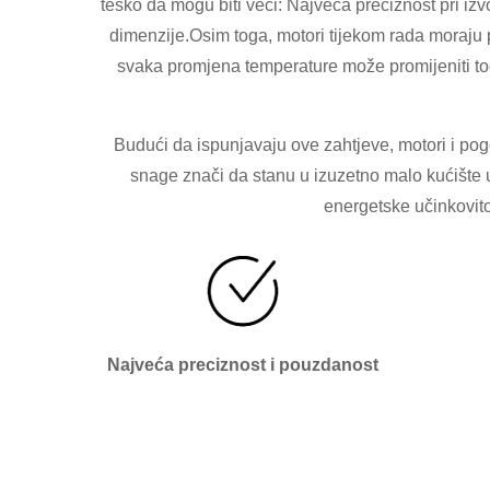
teško da mogu biti veći: Najveća preciznost pri i
dimenzije.Osim toga, motori tijekom rada moraju pr
svaka promjena temperature može promijeniti točn
Budući da ispunjavaju ove zahtjeve, motori i pog
snage znači da stanu u izuzetno malo kućište 
energetske učinkovitos
Najveća preciznost i pouzdanost