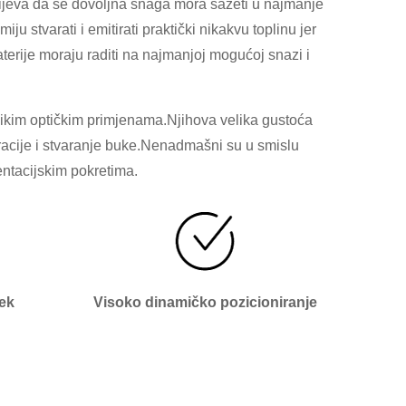
mijeva da se dovoljna snaga mora sažeti u najmanje
 stvarati i emitirati praktički nikakvu toplinu jer
rije moraju raditi na najmanjoj mogućoj snazi ​​i
olikim optičkim primjenama.Njihova velika gustoća
racije i stvaranje buke.Nenadmašni su u smislu
jentacijskim pokretima.
jek
Visoko dinamičko pozicioniranje