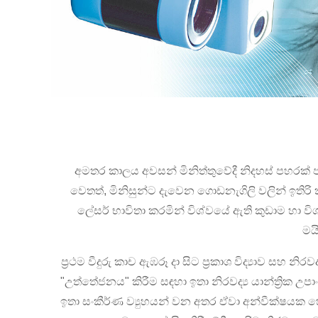
අමතර කාලය අවසන් මිනිත්තුවේදී නිදහස් පහරක්
වෙතත්, මිනිසුන්ට දැවෙන ගොඩනැගිලි වලින් ඉතිරි
ලේසර් භාවිතා කරමින් විශ්වයේ ඇති කුඩාම හා ව
මය
ප්‍රථම වීදුරු කාච ඇඹරූ දා සිට ප්‍රකාශ විද්‍යාව
"උත්තේජනය" කිරීම සඳහා ඉතා නිරවද්‍ය යාන්ත්‍රික
ඉතා සංකීර්ණ ව්‍යුහයන් වන අතර ඒවා අන්වීක්ෂයක හෝ