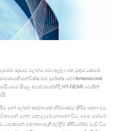
.කැමරාව කුඩාම චලනය පවා අල්ලා ගත යුතුය.කෙසේ
බඳ කාරණයකි.අන්වීක්ෂ සහ දුරේක්ෂ හෝ femtosecond
රයි.මෙම සියලු අවස්ථාවන්හිදී, HT-GEAR වෙතින්
යි.
 කිරීම හෝ ලේසර් කදම්භයක් නිර්මාණය කිරීම සඳහා එය
මෝටර භාවිතයෙන් ගෙන යනු ලැබේ.බොහෝ විට, මෙම මෝටර
ම ධාවකයන් මත තබා ඇති ඉල්ලීම් කිසිසේත්ම වැඩි විය