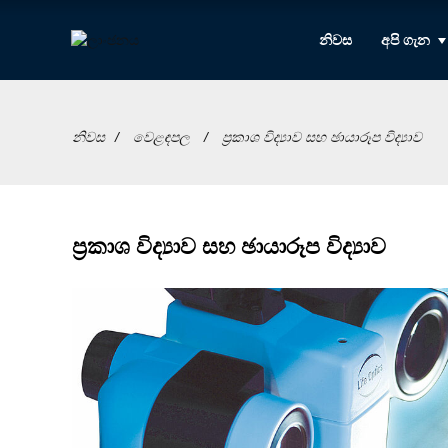
නිවස
අපි ගැන
නිවස
වෙළඳපල
ප්‍රකාශ විද්‍යාව සහ ඡායාරූප විද්‍යාව
ප්‍රකාශ විද්‍යාව සහ ඡායාරූප විද්‍යාව