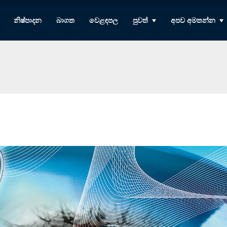
නිෂ්පාදන
බාගත
වෙළඳපල
පුවත්
අපව අමතන්න