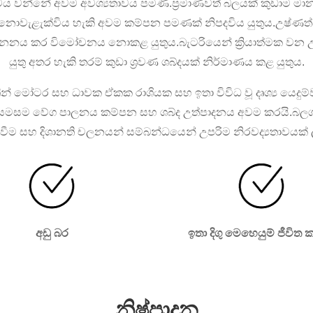
ාවය වන්නේ අවම අවශ්‍යතාවය පමණි.ප්‍රමාණවත් බලයක් කුඩාම මා
ොවැළැක්විය හැකි අවම කම්පන පමණක් නිපදවිය යුතුය.උෂ්ණ
 ජනනය කර විමෝචනය නොකළ යුතුය.බැටරියෙන් ක්‍රියාත්මක වන උපාං
යුතු අතර හැකි තරම් කුඩා ශ්‍රවණ ශබ්දයක් නිර්මාණය කළ යුතුය.
ින් මෝටර සහ ධාවක ඒකක රාශියක සහ ඉතා විවිධ වූ දෘශ්‍ය යෙදුම
සමසම වේග පාලනය කම්පන සහ ශබ්ද උත්පාදනය අවම කරයි.බලශ
වීම සහ දිශානති චලනයන් සම්බන්ධයෙන් උපරිම නිරවද්‍යතාවයක් ල
අඩු බර
ඉතා දිගු මෙහෙයුම් ජීවිත
නිෂ්පාදන