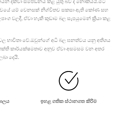
නයන් දක්වා සම්පීඩනය කළ යුතු බව ද නොකියයි.මීට
ත්වයේ යම් වෙනසක් නිශ්චිතව සකසා ඇති කෝණ සහ
ග වලදී, ඒවා හැකි කුඩාම බල සැපයුමෙන් ක්‍රියා කළ
්වල භාවිතා වේ.ඔවුන්ගේ අධි බල ඝනත්වය යනු අතිශය
ක්ති කාර්යක්ෂමතාව අනුව ඒවා අසමසම වන අතර
බා දෙයි.
 කාලය
ඉහළ ගතික ස්ථානගත කිරීම