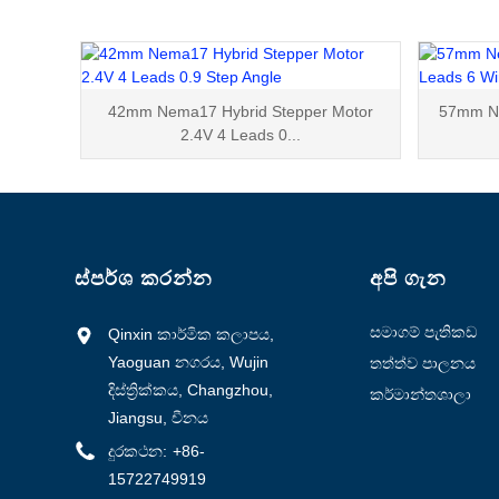
42mm Nema17 Hybrid Stepper Motor
57mm Ne
2.4V 4 Leads 0...
ස්පර්ශ කරන්න
අපි ගැන
සමාගම් පැතිකඩ
Qinxin කාර්මික කලාපය,
Yaoguan නගරය, Wujin
තත්ත්ව පාලනය
දිස්ත්‍රික්කය, Changzhou,
කර්මාන්තශාලා
Jiangsu, චීනය
සංචාරය
දුරකථන:
+86-
15722749919