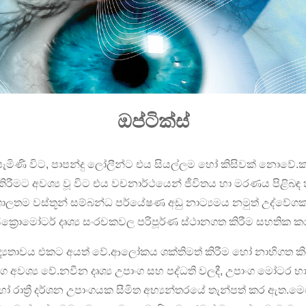
ඔප්ටික්ස්
 පැමිණි විට, පාපන්දු ලෝලීන්ට එය සියල්ලම හෝ කිසිවක් නොවේ
 කිරීමට අවශ්‍ය වූ විට එය වචනාර්ථයෙන් ජීවිතය හා මරණය පිළි
ිශාලතම වස්තූන් සම්බන්ධ පර්යේෂණ අඩු නාට්‍යමය නමුත් උද්වේගක
ික්‍රොමෝටර් දෘශ්‍ය සංරචකවල පරිපූර්ණ ස්ථානගත කිරීම සහතික කර
 සහ නිරවද්‍යතාවය එකට අයත් වේ.ආලෝකය ශක්තිමත් කිරීම හෝ නාභිගත
 උපාංග අවශ්‍ය වේ.නවීන දෘශ්‍ය උපාංග සහ පද්ධති වලදී, උපාංග 
 රාත්‍රී දර්ශන උපාංගයක සීමිත අභ්‍යන්තරයේ තැන්පත් කර ඇත.මෙ