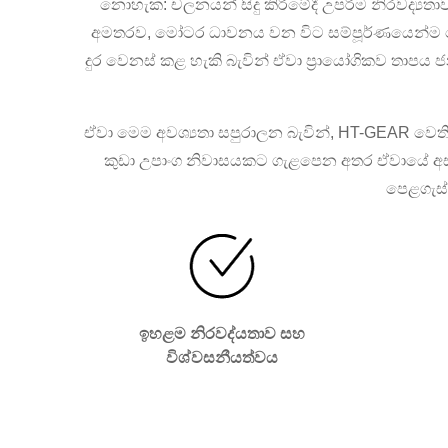
නොහැක: චලනයන් සිදු කිරීමේදී උපරිම නිරවද්‍යත
අමතරව, මෝටර ධාවනය වන විට සම්පූර්ණයෙන්ම න
දුර වෙනස් කළ හැකි බැවින් ඒවා ප්‍රායෝගිකව තාපය
ඒවා මෙම අවශ්‍යතා සපුරාලන බැවින්, HT-GEAR වෙත
කුඩා උපාංග නිවාසයකට ගැළපෙන අතර ඒවායේ අ
පෙළගැස්
ඉහළම නිරවද්යතාව සහ
විශ්වසනීයත්වය