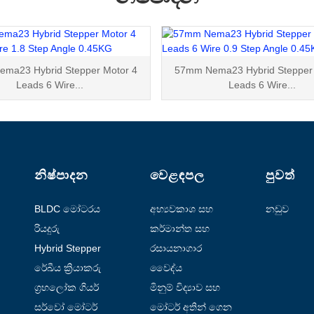
ma23 Hybrid Stepper Motor 4
57mm Nema23 Hybrid Stepper 
Leads 6 Wire...
Leads 6 Wire...
නිෂ්පාදන
වෙළඳපල
පුවත්
BLDC මෝටරය
අභ්‍යවකාශ සහ
නඩුව
ගුවන් සේවා
රියදුරු
කර්මාන්ත සහ
ස්වයංක්‍රීයකරණය
Hybrid Stepper
රසායනාගාර
Motor
ස්වයංක්‍රීයකරණය
රේඛීය ක්‍රියාකරු
වෛද්ය
ග්‍රහලෝක ගියර්
මිනුම් විද්‍යාව සහ
මෝටරය
පරීක්ෂා කිරීම
සර්වෝ මෝටර්
මෝටර් අතින් ගෙන