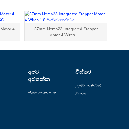
Motor 4
57mm Nema23 Integrated Stepper
Motor 4 Wires 1....
අපව
විස්තර
අමතන්න
උපුටා ගැනීමක්
ඉල්ලන්න
නිතර අසන පැන
බාගත