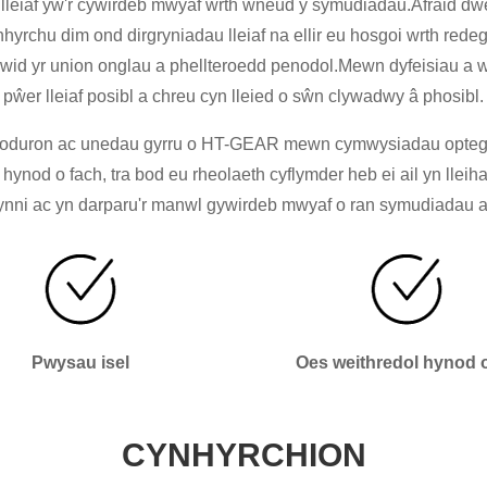
lleiaf yw'r cywirdeb mwyaf wrth wneud y symudiadau.Afraid dw
nhyrchu dim ond dirgryniadau lleiaf na ellir eu hosgoi wrth red
 yr union onglau a phellteroedd penodol.Mewn dyfeisiau a weith
pŵer lleiaf posibl a chreu cyn lleied o sŵn clywadwy â phosibl.
r moduron ac unedau gyrru o HT-GEAR mewn cymwysiadau opteg
s hynod o fach, tra bod eu rheolaeth cyflymder heb ei ail yn ll
 ynni ac yn darparu'r manwl gywirdeb mwyaf o ran symudiadau al
Pwysau isel
Oes weithredol hynod o
CYNHYRCHION