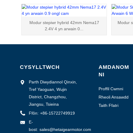
Modur stepiwr hybrid 42mm Nema17
Modur s
2.4V 4 yn arwain 0...
CYSYLLTWCH
AMDANOM
NI
Parth Diwydiannol Qinxin,
Proffil Cwmni
Tref Yaoguan, Wujin
District, Changzhou,
Rheoli Ansawdd
Jiangsu, Tsieina
Taith Ffatri
Ffôn:
+86-15722749919
E-
bost:
sales@hetaigearmotor.com