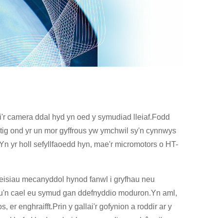
'r camera ddal hyd yn oed y symudiad lleiaf.Fodd
atig ond yr un mor gyffrous yw ymchwil sy'n cynnwys
 yr holl sefyllfaoedd hyn, mae'r micromotors o HT-
feisiau mecanyddol hynod fanwl i gryfhau neu
au'n cael eu symud gan ddefnyddio moduron.Yn aml,
er enghraifft.Prin y gallai'r gofynion a roddir ar y