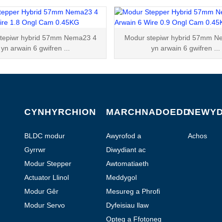
tepiwr hybrid 57mm Nema23 4
Modur stepiwr hybrid 57mm N
yn arwain 6 gwifren ...
yn arwain 6 gwifren ...
CYNHYRCHION
MARCHNADOEDD
NEWYD
BLDC modur
Awyrofod a
Achos
Hedfan
Gyrrwr
Diwydiant ac
Awtomatiaeth
Modur Stepper
Awtomatiaeth
Hybrid
Labordy
Actuator Llinol
Meddygol
Modur Gêr
Mesureg a Phrofi
Planedau
Modur Servo
Dyfeisiau llaw
modur
Opteg a Ffotoneg