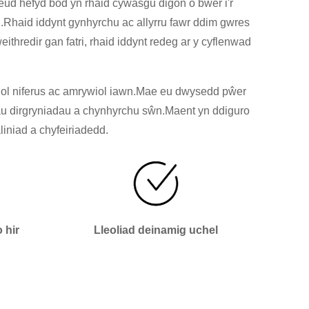
eud hefyd bod yn rhaid cywasgu digon o bŵer i'r
eg.Rhaid iddynt gynhyrchu ac allyrru fawr ddim gwres
redir gan fatri, rhaid iddynt redeg ar y cyflenwad
ol niferus ac amrywiol iawn.Mae eu dwysedd pŵer
eihau dirgryniadau a chynhyrchu sŵn.Maent yn ddiguro
iniad a chyfeiriadedd.
 hir
Lleoliad deinamig uchel