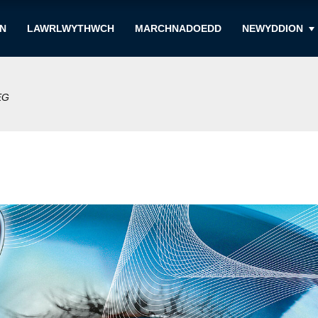
N
LAWRLWYTHWCH
MARCHNADOEDD
NEWYDDION
EG