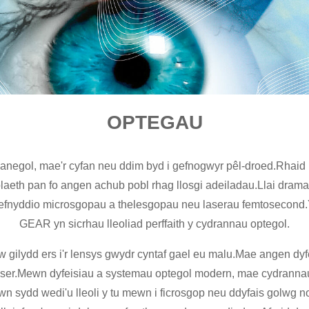
OPTEGAU
negol, mae'r cyfan neu ddim byd i gefnogwyr pêl-droed.Rhaid i
laeth pan fo angen achub pobl rhag llosgi adeiladau.Llai dram
efnyddio microsgopau a thelesgopau neu laserau femtosecond.Yn
GEAR yn sicrhau lleoliad perffaith y cydrannau optegol.
 gilydd ers i'r lensys gwydr cyntaf gael eu malu.Mae angen dy
r laser.Mewn dyfeisiau a systemau optegol modern, mae cydrann
 sydd wedi'u lleoli y tu mewn i ficrosgop neu ddyfais golwg nos, 