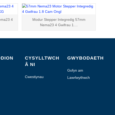
ema23 4
Modur Stepper Integredig 57mm
Nema23 4 Gwifrau 1....
DION
CYSYLLTWCH
GWYBODAETH
Â NI
Gofyn am
Ddyfynbris
Cwestiynau
Lawrlwythwch
Cyffredin