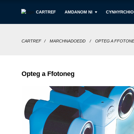
CARTREF
AMDANOM NI
CYNHYRCHIO
CARTREF
MARCHNADOEDD
OPTEG A FFOTON
Opteg a Ffotoneg