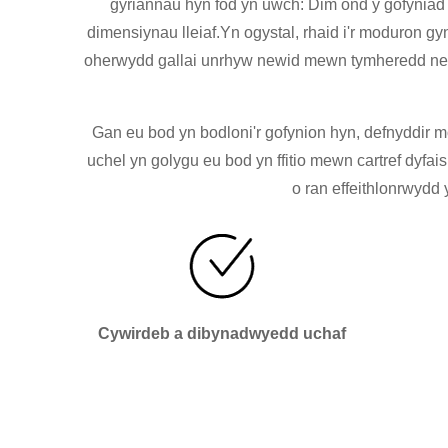
gyriannau hyn fod yn uwch: Dim ond y gofyniad 
dimensiynau lleiaf.Yn ogystal, rhaid i'r moduron gy
oherwydd gallai unrhyw newid mewn tymheredd newid
Gan eu bod yn bodloni'r gofynion hyn, defnyddi
uchel yn golygu eu bod yn ffitio mewn cartref dyfai
o ran effeithlonrwydd
Cywirdeb a dibynadwyedd uchaf