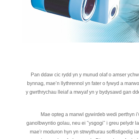
Pan ddaw cic rydd yn y munud olaf o amser ychwa
bynnag, mae’n llythrennol yn fater o fywyd a marwo
y gwrthrychau lleiaf a mwyaf yn y bydysawd gan dd
Mae opteg a manwl gywirdeb wedi perthyn i'w
ganolbwyntio golau, neu ei "ysgogi" i greu pelyd
mae'r moduron hyn yn strwythurau soffistigedig iawn