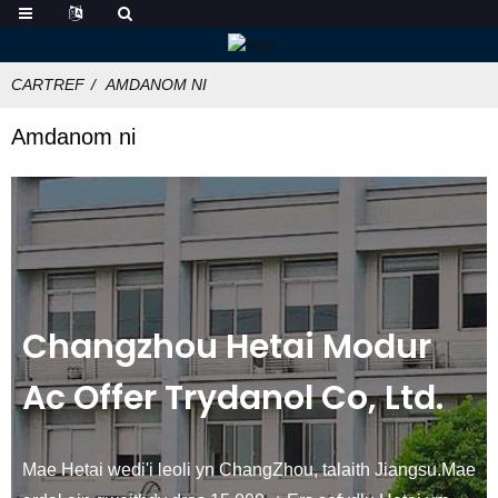
CARTREF
AMDANOM NI
Amdanom ni
Changzhou Hetai Modur
Ac Offer Trydanol Co, Ltd.
Mae Hetai wedi'i leoli yn ChangZhou, talaith Jiangsu.Mae