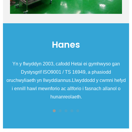
Hanes
n
Yn y flwyddyn 2003, cafodd Hetai ei gymhwyso gan
Dystysgrif ISO9001 / TS 16949, a phasiodd
oruchwyliaeth yn llwyddiannus.Llwyddodd y cwmni hefyd
Dy
i ennill hawl mewnforio ac allforio i fasnach allanol o
hunanreolaeth.