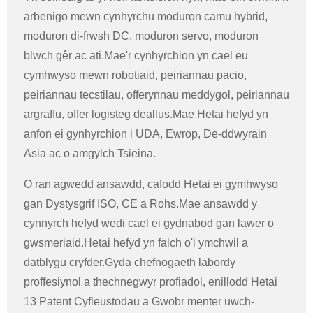
arbenigo mewn cynhyrchu moduron camu hybrid,
moduron di-frwsh DC, moduron servo, moduron
blwch gêr ac ati.Mae'r cynhyrchion yn cael eu
cymhwyso mewn robotiaid, peiriannau pacio,
peiriannau tecstilau, offerynnau meddygol, peiriannau
argraffu, offer logisteg deallus.Mae Hetai hefyd yn
anfon ei gynhyrchion i UDA, Ewrop, De-ddwyrain
Asia ac o amgylch Tsieina.
O ran agwedd ansawdd, cafodd Hetai ei gymhwyso
gan Dystysgrif ISO, CE a Rohs.Mae ansawdd y
cynnyrch hefyd wedi cael ei gydnabod gan lawer o
gwsmeriaid.Hetai hefyd yn falch o'i ymchwil a
datblygu cryfder.Gyda chefnogaeth labordy
proffesiynol a thechnegwyr profiadol, enillodd Hetai
13 Patent Cyfleustodau a Gwobr menter uwch-