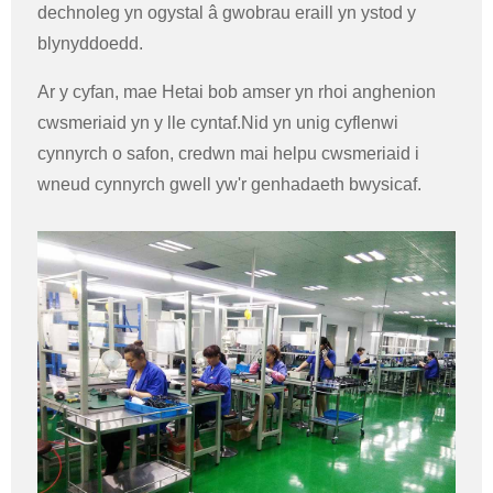
dechnoleg yn ogystal â gwobrau eraill yn ystod y
blynyddoedd.
Ar y cyfan, mae Hetai bob amser yn rhoi anghenion
cwsmeriaid yn y lle cyntaf.Nid yn unig cyflenwi
cynnyrch o safon, credwn mai helpu cwsmeriaid i
wneud cynnyrch gwell yw'r genhadaeth bwysicaf.