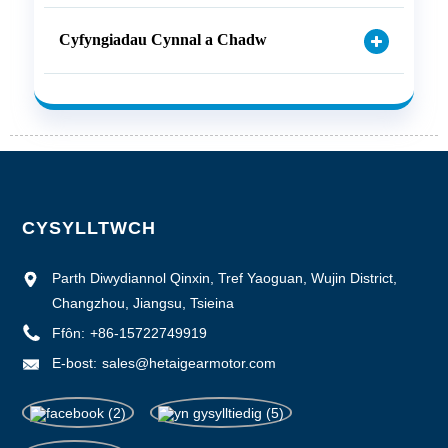
Cyfyngiadau Cynnal a Chadw
CYSYLLTWCH
Parth Diwydiannol Qinxin, Tref Yaoguan, Wujin District,
Changzhou, Jiangsu, Tsieina
Ffôn:
+86-15722749919
E-bost:
sales@hetaigearmotor.com