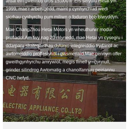
ardal ein gweithdy dros 15,000㎡.Ers sefydlu Hetai ym
1999, mae'r arbenigedd, maint y cynhyrchiad wedi
sicrhau cynhyrchu pum miliwn o foduron bob blwyddyn.
Mae ChangZhou Hetai Motors yn wneuthurwr modur
profiadol.Am fwy nag 20 mlynedd, mae Hetai yn cysegru i
ddarparu strategaethau dylunio integreiddio trydanol ac
awtomeiddio proffesiynol i gwsmeriaid.Mae gennym offer
gweithgynhyrchu amrywiol, megis llinell ymgynnull,
grinder silindrog Awtomatig a chanolfannau peiriannu
CNC hefyd.