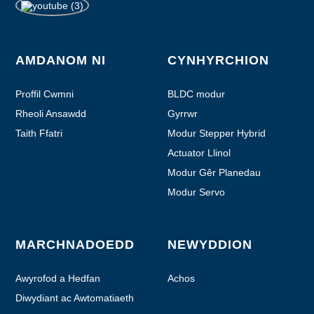
AMDANOM NI
CYNHYRCHION
Proffil Cwmni
BLDC modur
Rheoli Ansawdd
Gyrrwr
Taith Ffatri
Modur Stepper Hybrid
Actuator Llinol
Modur Gêr Planedau
Modur Servo
MARCHNADOEDD
NEWYDDION
Awyrofod a Hedfan
Achos
Diwydiant ac Awtomatiaeth