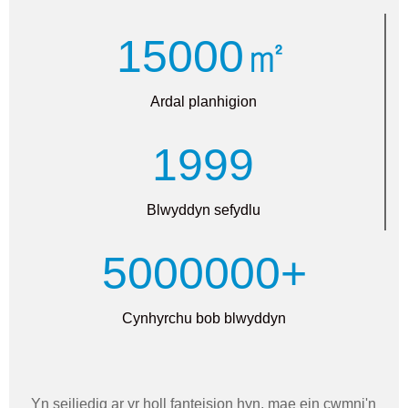
15000㎡
Ardal planhigion
1999
Blwyddyn sefydlu
5000000+
Cynhyrchu bob blwyddyn
Yn seiliedig ar yr holl fanteision hyn, mae ein cwmni'n