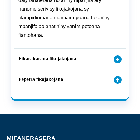
daty fanaterana ho an'ny mpanjifa ary
hanome serivisy fikojakojana sy
fifampidinihana maimaim-poana ho an'ny
mpanjifa ao anatin'ny vanim-potoana
fiantohana.
Fikarakarana fikojakojana
Fepetra fikojakojana
MIFANERASERA