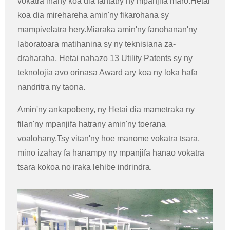
vokatra ihany koa dia fantatry ny mpanjifa maro.Hetai
koa dia mirehareha amin'ny fikarohana sy
mampivelatra hery.Miaraka amin'ny fanohanan'ny
laboratoara matihanina sy ny teknisiana za-
draharaha, Hetai nahazo 13 Utility Patents sy ny
teknolojia avo orinasa Award ary koa ny loka hafa
nandritra ny taona.
Amin'ny ankapobeny, ny Hetai dia mametraka ny
filan'ny mpanjifa hatrany amin'ny toerana
voalohany.Tsy vitan'ny hoe manome vokatra tsara,
mino izahay fa hanampy ny mpanjifa hanao vokatra
tsara kokoa no iraka lehibe indrindra.