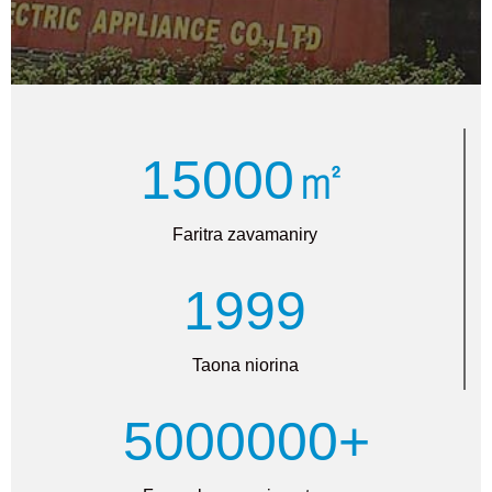
15000㎡
Faritra zavamaniry
1999
Taona niorina
5000000+