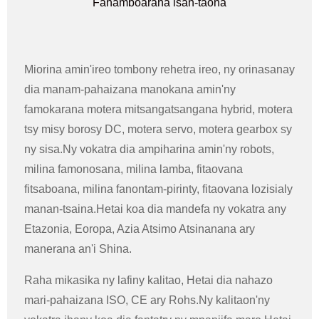
Fanamboarana isan-taona
Miorina amin'ireo tombony rehetra ireo, ny orinasanay
dia manam-pahaizana manokana amin'ny
famokarana motera mitsangatsangana hybrid, motera
tsy misy borosy DC, motera servo, motera gearbox sy
ny sisa.Ny vokatra dia ampiharina amin'ny robots,
milina famonosana, milina lamba, fitaovana
fitsaboana, milina fanontam-pirinty, fitaovana lozisialy
manan-tsaina.Hetai koa dia mandefa ny vokatra any
Etazonia, Eoropa, Azia Atsimo Atsinanana ary
manerana an'i Shina.
Raha mikasika ny lafiny kalitao, Hetai dia nahazo
mari-pahaizana ISO, CE ary Rohs.Ny kalitaon'ny