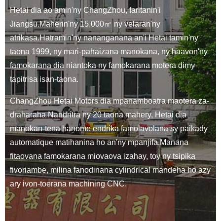
Hetai dia ao amin'ny ChangZhou, faritanin'i
Jiangsu.Maherin'ny 15.000㎡ ny velaran'ny
atrikasa.Hatramin'ny nananganana an'i Hetai tamin'ny
taona 1999, ny mari-pahaizana manokana, ny haavon'ny
famokarana dia niantoka ny famokarana motera dimy
tapitrisa isan-taona.
ChangZhou Hetai Motors dia mpanamboatra maotera za-
draharaha.Nandritra ny 20 taona mahery, Hetai dia
manokan-tena hanome endrika famolavolana sy paikady
automatique matihanina ho an'ny mpanjifa.Manana
fitaovana famokarana miovaova izahay, toy ny tsipika
fivoriambe, milina fanodinana cylindrical mandeha ho azy
ary ivon-toerana machining CNC.