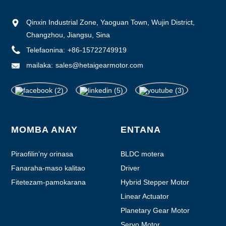
Qinxin Industrial Zone, Yaoguan Town, Wujin District,
Changzhou, Jiangsu, Sina
Telefaonina:
+86-15722749919
mailaka:
sales@hetaigearmotor.com
MOMBA ANAY
ENTANA
Piraofilin'ny orinasa
BLDC motera
Fanaraha-maso kalitao
Driver
Fitetezam-pamokarana
Hybrid Stepper Motor
Linear Actuator
Planetary Gear Motor
Servo Motor