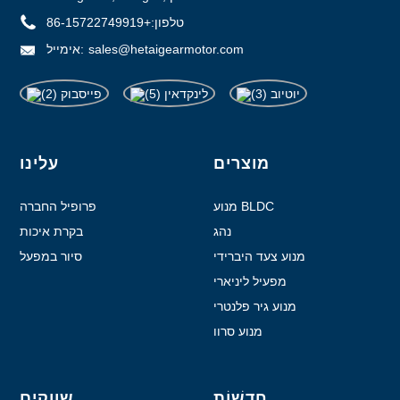
טלפון:
+86-15722749919
sales@hetaigearmotor.com
אימייל:
מוצרים
עלינו
מנוע BLDC
פרופיל החברה
נהג
בקרת איכות
מנוע צעד היברידי
סיור במפעל
מפעיל ליניארי
מנוע גיר פלנטרי
מנוע סרוו
חֲדָשׁוֹת
שווקים