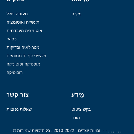
מקרה
תעופה וחלל
תעשייה ואוטומציה
אוטומציה מעבדתית
רְפוּאִי
מטרולוגיה ובדיקות
מכשירי כף יד ממונעים
אופטיקה ופוטוניקה
רובוטיקה
מֵידָע
צור קשר
בקש ציטוט
שאלות נפוצות
הורד
- - , , , , , ,
© זכויות יוצרים - 2010-2022 : כל הזכויות שמורות.