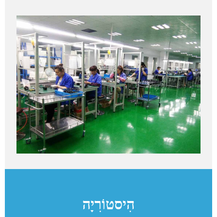
הִיסטוֹרִיָה