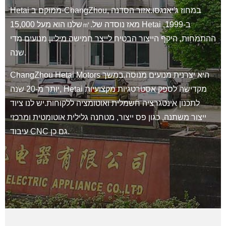
Hetai ממוקם ב-ChangZhou, במחוז ג'יאנגסו.אזור הסדנה
שלנו הוא מעל 15,000㎡.מאז נוסדה של Hetai ב-1999,
ההתמחות, היקף הייצור הבטיח לייצר חמישה מיליון מנועים מדי
שנה.
ChangZhou Hetai Motors היא יצרנית מנועים מנוסה.במשך
יותר מ-20 שנה, Hetai מקדישה לספק אסטרטגיות מקצועיות
לתכנון אינטגרציה חשמלית ואוטומציה ללקוחות.יש לנו ציוד
ייצור משתנה, כגון פס ייצור, מטחנה גלילית אוטומטית ומרכזי
עיבוד CNC גם כן.