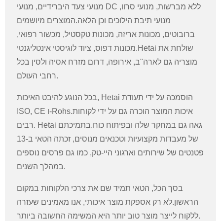
מנועי צעד היברידיים, מנועי DC ללא מברשות, מנועי סרוו,
מנועי תיבת הילוכים וכן הלאה.המוצרים מיושמים
ברובוטים, מכונות אריזה, מכונות טקסטיל, מכשור רפואי,
מכונות דפוס, ציוד לוגיסטי אינטליגנטי.Hetai שולחת את
מוצריה גם לארה"ב, אירופה, דרום מזרח אסיה ולסין בכל
רחבי העולם.
בכל הנוגע להיבט האיכות, Hetai הוסמכה על ידי תעודת
ISO, CE ו-Rohs.איכות המוצר הוכרה גם על ידי לקוחות
רבים. Hetai גאה גם במחקר שלה ובפיתוח כוח.בתמיכתם
של מעבדות מקצועיות וטכנאים מנוסים, זכתה הטאי ב-13
פטנטים של שירותים וארגוני היי-טק, כמו גם פרסים נוספים
במהלך השנים.
בסך הכל, הטאי תמיד שם את צרכי הלקוחות במקום
הראשון.לא רק אספקת מוצר איכותי, אנו מאמינים שעזרה
ללקוח לייצר מוצר טוב יותר היא המשימה החשובה ביותר.