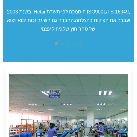
י תעודת בחינת סוג של האיחוד
בשנת 2003, Hetai הוסמכה לפי תעודת ISO9001/TS 16949,
ועברה את הפיקוח בהצלחה.החברה גם השיגה זכות יבוא ויצוא
של סחר חוץ של ניהול עצמי.