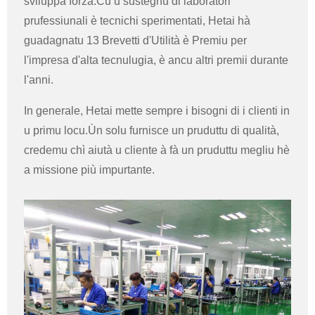
sviluppà forza.Cù u sustegnu di laboratori
prufessiunali è tecnichi sperimentati, Hetai hà
guadagnatu 13 Brevetti d'Utilità è Premiu per
l'impresa d'alta tecnulugia, è ancu altri premii durante
l'anni.
In generale, Hetai mette sempre i bisogni di i clienti in
u primu locu.Ùn solu furnisce un pruduttu di qualità,
credemu chì aiutà u cliente à fà un pruduttu megliu hè
a missione più impurtante.