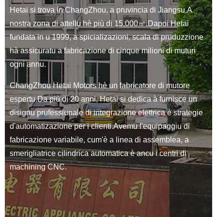
Hetai si trova in ChangZhou, a pruvincia di Jiangsu.A
nostra zona di attellu hè più di 15,000㎡.Dapoi Hetai
fundata in u 1999, a spicializazioni, scala di pruduzzione
hà assicuratu a fabricazione di cinque milioni di muturi
ogni annu.
ChangZhou Hetai Motors hè un fabricatore di mutore
espertu.Da più di 20 anni, Hetai si dedica à furnisce un
disignu prufessiunale di integrazione elettrica è strategie
d'automatizazione per i clienti.Avemu l'equipaggiu di
fabricazione variabile, cum'è a linea di assemblea, a
smerigliatrice cilindrica automatica è ancu i centri di
machining CNC.