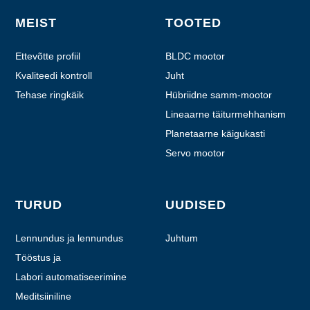
MEIST
TOOTED
Ettevõtte profiil
BLDC mootor
Kvaliteedi kontroll
Juht
Tehase ringkäik
Hübriidne samm-mootor
Lineaarne täiturmehhanism
Planetaarne käigukasti
mootor
Servo mootor
TURUD
UUDISED
Lennundus ja lennundus
Juhtum
Tööstus ja
automatiseerimine
Labori automatiseerimine
Meditsiiniline