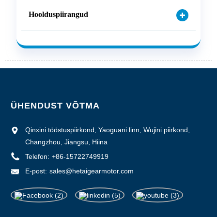
Hoolduspiirangud
ÜHENDUST VÕTMA
Qinxini tööstuspiirkond, Yaoguani linn, Wujini piirkond,
Changzhou, Jiangsu, Hiina
Telefon:
+86-15722749919
E-post:
sales@hetaigearmotor.com