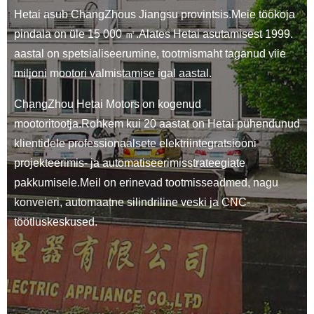
Hetai asub ChangZhous Jiangsu provintsis.Meie töökoja
pindala on üle 15 000 ㎡.Alates Hetai asutamisest 1999.
aastal on spetsialiseerumine, tootmismaht taganud viie
miljoni mootori valmistamise igal aastal.
ChangZhou Hetai Motors on kogenud
mootoritootja.Rohkem kui 20 aastat on Hetai pühendunud
klientidele professionaalsete elektriintegratsiooni
projekteerimis- ja automatiseerimisstrateegiate
pakkumisele.Meil on erinevad tootmisseadmed, nagu
konveieri, automaatne silindriline veski ja CNC-
töötluskeskused.