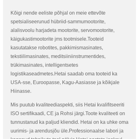
Kõigi nende eeliste põhjal on meie ettevõte
spetsialiseerunud hübriid-sammumootorite,
alalisvoolu harjadeta mootorite, servomootorite,
käigukastimootorite jms tootmisele.Tooteid
kasutatakse robotites, pakkimismasinates,
tekstiilimasinates, meditsiiniinstrumentides,
trükimasinates, intelligentsetes
logistikaseadmetes.Hetai saadab oma tooteid ka
USA-sse, Euroopasse, Kagu-Aasiasse ja kõikjale
Hiinasse.
Mis puutub kvaliteediaspekti, siis Hetai kvalifitseeriti
ISO sertifikaadi, CE ja Rohsi järgi.Toote kvaliteeti on
tunnustanud ka paljud kliendid. Hetai on ka uhke oma
uurimis- ja arendusjõu üle.Professionaalse labori ja