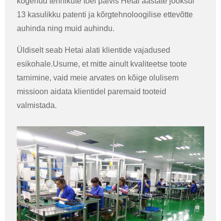
kogenud tehnikute toel pälvis Hetai aastate jooksul
13 kasulikku patenti ja kõrgtehnoloogilise ettevõtte
auhinda ning muid auhindu.
Üldiselt seab Hetai alati klientide vajadused
esikohale.Usume, et mitte ainult kvaliteetse toote
tarnimine, vaid meie arvates on kõige olulisem
missioon aidata klientidel paremaid tooteid
valmistada.