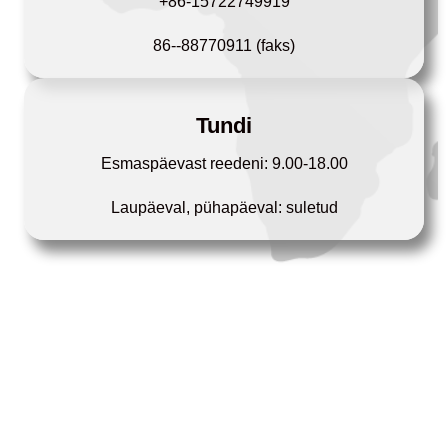
+86-15722749919
86--88770911 (faks)
Tundi
Esmaspäevast reedeni: 9.00-18.00
Laupäeval, pühapäeval: suletud