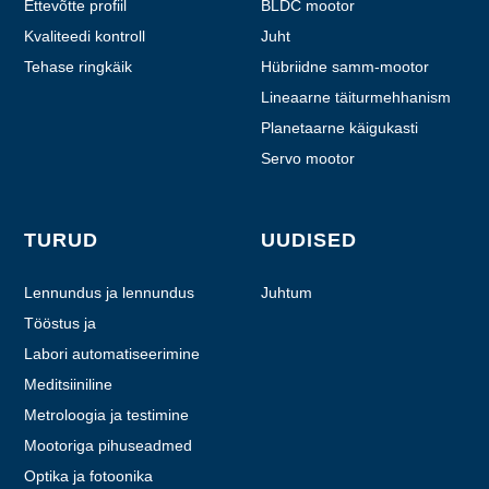
Ettevõtte profiil
BLDC mootor
Kvaliteedi kontroll
Juht
Tehase ringkäik
Hübriidne samm-mootor
Lineaarne täiturmehhanism
Planetaarne käigukasti
mootor
Servo mootor
TURUD
UUDISED
Lennundus ja lennundus
Juhtum
Tööstus ja
automatiseerimine
Labori automatiseerimine
Meditsiiniline
Metroloogia ja testimine
Mootoriga pihuseadmed
Optika ja fotoonika