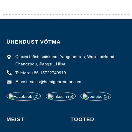
ÜHENDUST VÕTMA
Qinxini tööstuspiirkond, Yaoguani linn, Wujini piirkond,
Changzhou, Jiangsu, Hiina
Telefon:
+86-15722749919
E-post:
sales@hetaigearmotor.com
MEIST
TOOTED