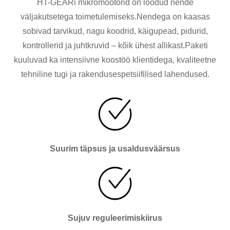
HT-GEARi mikromootorid on loodud nende
väljakutsetega toimetulemiseks.Nendega on kaasas
sobivad tarvikud, nagu koodrid, käigupead, pidurid,
kontrollerid ja juhtkruvid – kõik ühest allikast.Paketi
kuuluvad ka intensiivne koostöö klientidega, kvaliteetne
tehniline tugi ja rakendusespetsiifilised lahendused.
Suurim täpsus ja usaldusväärsus
Sujuv reguleerimiskiirus