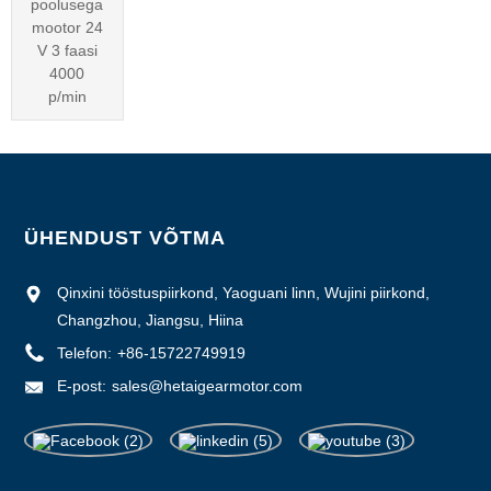
poolusega
mootor 24
V 3 faasi
4000
p/min
ÜHENDUST VÕTMA
Qinxini tööstuspiirkond, Yaoguani linn, Wujini piirkond,
Changzhou, Jiangsu, Hiina
Telefon:
+86-15722749919
E-post:
sales@hetaigearmotor.com