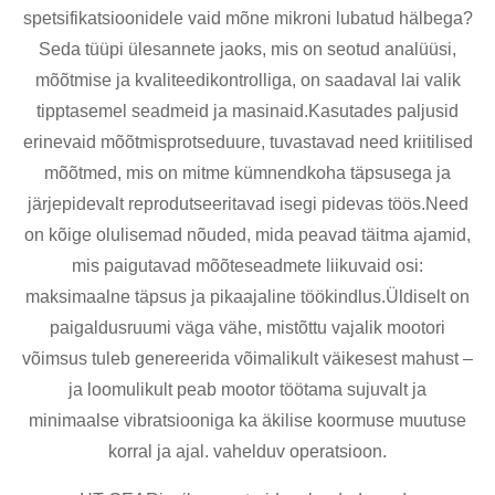
spetsifikatsioonidele vaid mõne mikroni lubatud hälbega?
Seda tüüpi ülesannete jaoks, mis on seotud analüüsi,
mõõtmise ja kvaliteedikontrolliga, on saadaval lai valik
tipptasemel seadmeid ja masinaid.Kasutades paljusid
erinevaid mõõtmisprotseduure, tuvastavad need kriitilised
mõõtmed, mis on mitme kümnendkoha täpsusega ja
järjepidevalt reprodutseeritavad isegi pidevas töös.Need
on kõige olulisemad nõuded, mida peavad täitma ajamid,
mis paigutavad mõõteseadmete liikuvaid osi:
maksimaalne täpsus ja pikaajaline töökindlus.Üldiselt on
paigaldusruumi väga vähe, mistõttu vajalik mootori
võimsus tuleb genereerida võimalikult väikesest mahust –
ja loomulikult peab mootor töötama sujuvalt ja
minimaalse vibratsiooniga ka äkilise koormuse muutuse
korral ja ajal. vahelduv operatsioon.