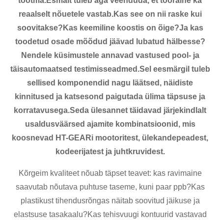
tootma.Esmalt tuleb aga veenduda, et tooraine ka
reaalselt nõuetele vastab.Kas see on nii raske kui
soovitakse?Kas keemiline koostis on õige?Ja kas
toodetud osade mõõdud jäävad lubatud hälbesse?
Nendele küsimustele annavad vastused pool- ja
täisautomaatsed testimisseadmed.Sel eesmärgil tuleb
sellised komponendid nagu läätsed, näidiste
kinnitused ja katsesond paigutada ülima täpsuse ja
korratavusega.Seda ülesannet täidavad järjekindlalt
usaldusväärsed ajamite kombinatsioonid, mis
koosnevad HT-GEARi mootoritest, ülekandepeadest,
kodeerijatest ja juhtkruvidest.
Kõrgeim kvaliteet nõuab täpset teavet: kas ravimaine
saavutab nõutava puhtuse taseme, kuni paar ppb?Kas
plastikust tihendusrõngas näitab soovitud jäikuse ja
elastsuse tasakaalu?Kas tehisvuugi kontuurid vastavad