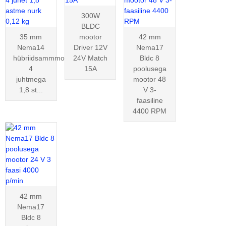
300W
BLDC
35 mm
mootor
42 mm
Nema14
Driver 12V
Nema17
hübriidsammmootor
24V Match
Bldc 8
4
15A
poolusega
juhtmega
mootor 48
1,8 st...
V 3-
faasiline
4400 RPM
42 mm
Nema17
Bldc 8