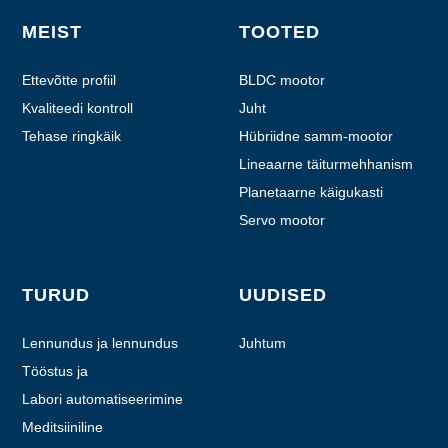
MEIST
TOOTED
Ettevõtte profiil
BLDC mootor
Kvaliteedi kontroll
Juht
Tehase ringkäik
Hübriidne samm-mootor
Lineaarne täiturmehhanism
Planetaarne käigukasti
mootor
Servo mootor
TURUD
UUDISED
Lennundus ja lennundus
Juhtum
Tööstus ja
automatiseerimine
Labori automatiseerimine
Meditsiiniline