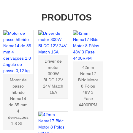
PRODUTOS
Driver de
motor
42mm
300W
Nema17
Motor de
BLDC 12V
Bldc Motor
passo
24V Match
8 Pólos
híbrido
15A
48V 3
Nema14
Fase
de 35 mm
4400RPM
4
derivações
1,8 St...