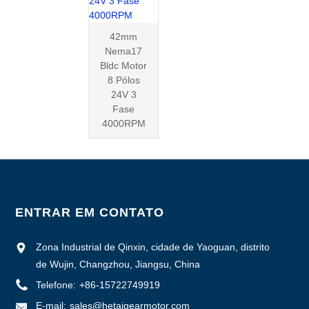
42mm
Nema17
Bldc Motor
8 Pólos
24V 3
Fase
4000RPM
ENTRAR EM CONTATO
Zona Industrial de Qinxin, cidade de Yaoguan, distrito
de Wujin, Changzhou, Jiangsu, China
Telefone:
+86-15722749919
E-mail:
sales@hetaigearmotor.com