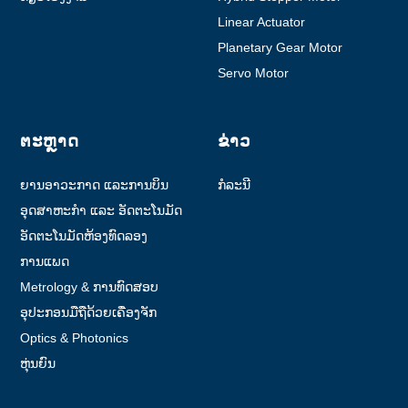
Linear Actuator
Planetary Gear Motor
Servo Motor
ຕະຫຼາດ
ຂ່າວ
ຍານອາວະກາດ ແລະການບິນ
ກໍລະນີ
ອຸດສາຫະກຳ ແລະ ອັດຕະໂນມັດ
ອັດຕະໂນມັດຫ້ອງທົດລອງ
ການແພດ
Metrology & ການທົດສອບ
ອຸປະກອນມືຖືດ້ວຍເຄື່ອງຈັກ
Optics & Photonics
ຫຸ່ນຍົນ