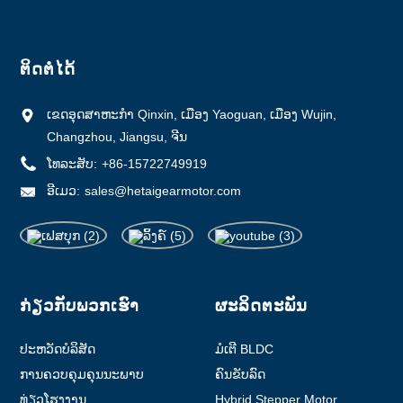
ຕິດຕໍ່ໄດ້
ເຂດ​ອຸດ​ສາ​ຫະ​ກໍາ Qinxin​, ເມືອງ Yaoguan​, ເມືອງ Wujin​,
Changzhou​, Jiangsu​, ຈີນ​
ໂທລະສັບ:
+86-15722749919
ອີເມວ:
sales@hetaigearmotor.com
ກ່ຽວ​ກັບ​ພວກ​ເຮົາ
ຜະລິດຕະພັນ
ປະ​ຫວັດ​ບໍ​ລິ​ສັດ
ມໍເຕີ BLDC
ການຄວບຄຸມຄຸນນະພາບ
ຄົນຂັບລົດ
ທ່ຽວໂຮງງານ
Hybrid Stepper Motor