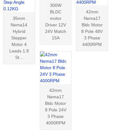
300W
BLDC
42mm
35mm
motor
Nema17
Nema14
Driver 12V
Bldc Motor
Hybrid
24V Match
8 Pole 48V
Stepper
15A
3 Phase
Motor 4
4400RPM
Leads 1.8
St...
42mm
Nema17
Bldc Motor
8 Pole 24V
3 Phase
4000RPM