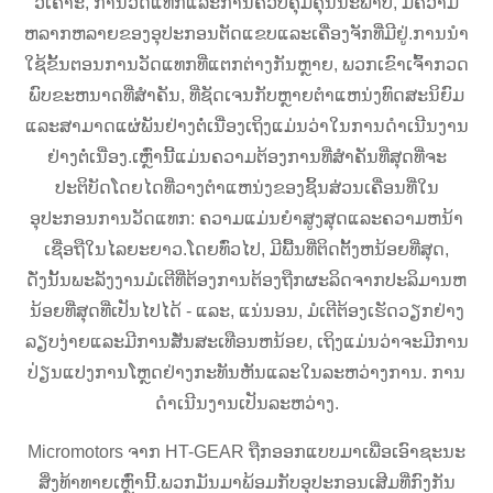
ວິເຄາະ, ການວັດແທກແລະການຄວບຄຸມຄຸນນະພາບ, ມີຄວາມ
ຫລາກຫລາຍຂອງອຸປະກອນຕັດແຂບແລະເຄື່ອງຈັກທີ່ມີຢູ່.ການນໍາ
ໃຊ້ຂັ້ນຕອນການວັດແທກທີ່ແຕກຕ່າງກັນຫຼາຍ, ພວກເຂົາເຈົ້າກວດ
ພົບຂະຫນາດທີ່ສໍາຄັນ, ທີ່ຊັດເຈນກັບຫຼາຍຕໍາແຫນ່ງທົດສະນິຍົມ
ແລະສາມາດແຜ່ພັນຢ່າງຕໍ່ເນື່ອງເຖິງແມ່ນວ່າໃນການດໍາເນີນງານ
ຢ່າງຕໍ່ເນື່ອງ.ເຫຼົ່ານີ້ແມ່ນຄວາມຕ້ອງການທີ່ສໍາຄັນທີ່ສຸດທີ່ຈະ
ປະຕິບັດໂດຍໄດທີ່ວາງຕໍາແຫນ່ງຂອງຊິ້ນສ່ວນເຄື່ອນທີ່ໃນ
ອຸປະກອນການວັດແທກ: ຄວາມແມ່ນຍໍາສູງສຸດແລະຄວາມຫນ້າ
ເຊື່ອຖືໃນໄລຍະຍາວ.ໂດຍທົ່ວໄປ, ມີພື້ນທີ່ຕິດຕັ້ງຫນ້ອຍທີ່ສຸດ,
ດັ່ງນັ້ນພະລັງງານມໍເຕີທີ່ຕ້ອງການຕ້ອງຖືກຜະລິດຈາກປະລິມານຫ
ນ້ອຍທີ່ສຸດທີ່ເປັນໄປໄດ້ - ແລະ, ແນ່ນອນ, ມໍເຕີຕ້ອງເຮັດວຽກຢ່າງ
ລຽບງ່າຍແລະມີການສັ່ນສະເທືອນຫນ້ອຍ, ເຖິງແມ່ນວ່າຈະມີການ
ປ່ຽນແປງການໂຫຼດຢ່າງກະທັນຫັນແລະໃນລະຫວ່າງການ. ການ​
ດໍາ​ເນີນ​ງານ​ເປັນ​ລະ​ຫວ່າງ​.
Micromotors ຈາກ HT-GEAR ຖືກອອກແບບມາເພື່ອເອົາຊະນະ
ສິ່ງທ້າທາຍເຫຼົ່ານີ້.ພວກມັນມາພ້ອມກັບອຸປະກອນເສີມທີ່ກົງກັນ