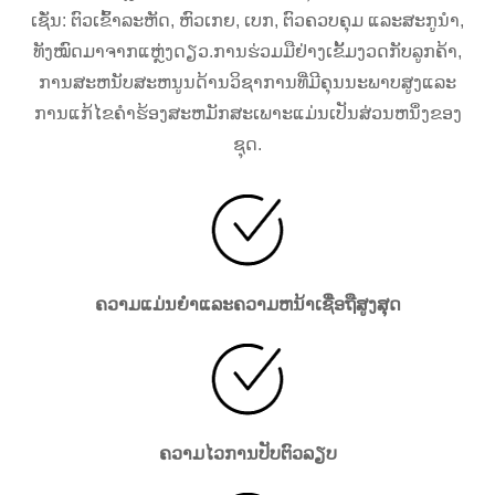
ເຊັ່ນ: ຕົວເຂົ້າລະຫັດ, ຫົວເກຍ, ເບກ, ຕົວຄວບຄຸມ ແລະສະກູນຳ,
ທັງໝົດມາຈາກແຫຼ່ງດຽວ.ການຮ່ວມມືຢ່າງເຂັ້ມງວດກັບລູກຄ້າ,
ການສະຫນັບສະຫນູນດ້ານວິຊາການທີ່ມີຄຸນນະພາບສູງແລະ
ການແກ້ໄຂຄໍາຮ້ອງສະຫມັກສະເພາະແມ່ນເປັນສ່ວນຫນຶ່ງຂອງ
ຊຸດ.
ຄວາມແມ່ນຍໍາແລະຄວາມຫນ້າເຊື່ອຖືສູງສຸດ
ຄວາມໄວການປັບຕົວລຽບ