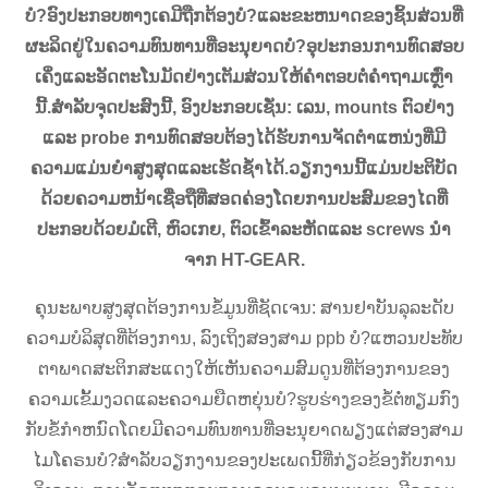
ບໍ?ອົງປະກອບທາງເຄມີຖືກຕ້ອງບໍ?ແລະຂະຫນາດຂອງຊິ້ນສ່ວນທີ່
ຜະລິດຢູ່ໃນຄວາມທົນທານທີ່ອະນຸຍາດບໍ?ອຸປະກອນການທົດສອບ
ເຄິ່ງແລະອັດຕະໂນມັດຢ່າງເຕັມສ່ວນໃຫ້ຄໍາຕອບຕໍ່ຄໍາຖາມເຫຼົ່າ
ນີ້.ສໍາລັບຈຸດປະສົງນີ້, ອົງປະກອບເຊັ່ນ: ເລນ, mounts ຕົວຢ່າງ
ແລະ probe ການທົດສອບຕ້ອງໄດ້ຮັບການຈັດຕໍາແຫນ່ງທີ່ມີ
ຄວາມແມ່ນຍໍາສູງສຸດແລະເຮັດຊ້ໍາໄດ້.ວຽກງານນີ້ແມ່ນປະຕິບັດ
ດ້ວຍຄວາມຫນ້າເຊື່ອຖືທີ່ສອດຄ່ອງໂດຍການປະສົມຂອງໄດທີ່
ປະກອບດ້ວຍມໍເຕີ, ຫົວເກຍ, ຕົວເຂົ້າລະຫັດແລະ screws ນໍາ
ຈາກ HT-GEAR.
ຄຸນະພາບສູງສຸດຕ້ອງການຂໍ້ມູນທີ່ຊັດເຈນ: ສານຢາບັນລຸລະດັບ
ຄວາມບໍລິສຸດທີ່ຕ້ອງການ, ລົງເຖິງສອງສາມ ppb ບໍ?ແຫວນປະທັບ
ຕາພາດສະຕິກສະແດງໃຫ້ເຫັນຄວາມສົມດູນທີ່ຕ້ອງການຂອງ
ຄວາມເຂັ້ມງວດແລະຄວາມຍືດຫຍຸ່ນບໍ?ຮູບຮ່າງຂອງຂໍ້ຕໍ່ທຽມກົງ
ກັບຂໍ້ກໍາຫນົດໂດຍມີຄວາມທົນທານທີ່ອະນຸຍາດພຽງແຕ່ສອງສາມ
ໄມໂຄຣນບໍ?ສໍາລັບວຽກງານຂອງປະເພດນີ້ທີ່ກ່ຽວຂ້ອງກັບການ