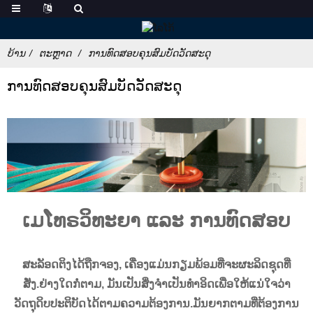
ບ້ານ
ຕະຫຼາດ
ການທົດສອບຄຸນສົມບັດວັດສະດຸ
ການທົດສອບຄຸນສົມບັດວັດສະດຸ
ເມໂທຣວິທະຍາ ແລະ ການທົດສອບ
ສະລັອດຕິງໄດ້ຖືກຈອງ, ເຄື່ອງແມ່ນກຽມພ້ອມທີ່ຈະຜະລິດຊຸດທີ່
ສັ່ງ.ຢ່າງໃດກໍ່ຕາມ, ມັນເປັນສິ່ງຈໍາເປັນທໍາອິດເພື່ອໃຫ້ແນ່ໃຈວ່າ
ວັດຖຸດິບປະຕິບັດໄດ້ຕາມຄວາມຕ້ອງການ.ມັນຍາກຕາມທີ່ຕ້ອງການ