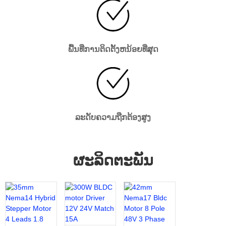
ພື້ນທີ່ການຕິດຕັ້ງຫນ້ອຍທີ່ສຸດ
ລະດັບຄວາມຖືກຕ້ອງສູງ
ຜະລິດຕະພັນ