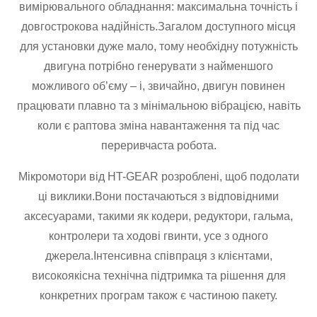
вимірювального обладнання: максимальна точність і
довгострокова надійність.Загалом доступного місця
для установки дуже мало, тому необхідну потужність
двигуна потрібно генерувати з найменшого
можливого об’єму – і, звичайно, двигун повинен
працювати плавно та з мінімальною вібрацією, навіть
коли є раптова зміна навантаження та під час
переривчаста робота.
Мікромотори від HT-GEAR розроблені, щоб подолати
ці виклики.Вони постачаються з відповідними
аксесуарами, такими як кодери, редуктори, гальма,
контролери та ходові гвинти, усе з одного
джерела.Інтенсивна співпраця з клієнтами,
високоякісна технічна підтримка та рішення для
конкретних програм також є частиною пакету.