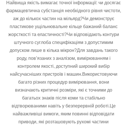
Найвища якість вимагає точної інформації: чи досягає
фармацевтична субстанція необхідного рівня чистоти,
аж до кількох частин на мільярд?Чи демонструє
пластикове ущільнювальне кільце бажаний баланс
жорсткості та еластичності?Чи відповідають контури
штучного суглоба специфікаціям з допустимим
допуском лише в кілька мікрон?Для завдань такого
роду, пов’язаних з аналізом, вимірюванням і
контролем якості, доступний широкий вибір
найсучасніших пристроїв і машин.Використовуючи
багато різних процедур вимірювання, вони
визначають критичні розміри, які є точними до
багатьох знаків після коми та стабільно
відтворюваними навіть у безперервній роботі.Це
найважливіші вимоги, яким повинні відповідати
приводи, які розташовують рухомі частини