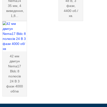
Nema14
48 В, 3
35 мм, 4
фази,
виведення,
4400 об./
1,8...
хв.
42 мм
двигун
Nema17
Bldc 8
полюсів
24 В 3
фази 4000
об/хв