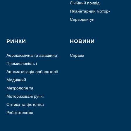
Лінійний привід
Планетарний мотор-
редуктор
Серводвигун
РИНКИ
НОВИНИ
Аерокосмічна та авіаційна
Справа
промисловість
Промисловість і
автоматизація
Автоматизація лабораторії
Медичний
Метрологія та
випробування
Моторизовані ручні
пристрої
Оптика та фотоніка
Робототехніка