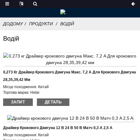
ДОДОМУ
ПРОДУКТИ
ВОДІЙ
Водій
0,273 Кг Драйвер Крокового Двигуна Макс. 7,2 A Для Крокового Двигуна
28,35,39,42 Мм
Місце походження: Китай
Торгова марка: Hetai
Сертифікація: CE ROHS ISO
ЗАПИТ
ДЕТАЛЬ
Номер моделі: HTD872
Мінімальна кількість замовлення: 50
Деталі упаковки: коробка з внутрішньою пінопластовою коробкою, піддон
Термін доставки: 7-10 робочих днів
Умови оплати: L/C, D/P, T/T, Western Union, MoneyGram
Драйвер Крокового Двигуна 12 В 24 В 50 В Матч 0,3 A 2,5 A
Можливість постачання: 1000 шт./міс
Місце походження: Китай