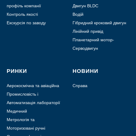
профіль компанії
Двигун BLDC
Контроль якості
Водій
Екскурсія по заводу
Гібридний кроковий двигун
Лінійний привід
Планетарний мотор-
редуктор
Серводвигун
РИНКИ
НОВИНИ
Аерокосмічна та авіаційна
Справа
промисловість
Промисловість і
автоматизація
Автоматизація лабораторії
Медичний
Метрологія та
випробування
Моторизовані ручні
пристрої