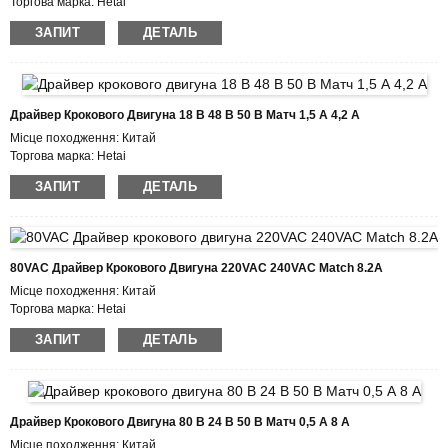
Торгова марка: Hetai
Сертифікація: CE ROHS ISO
ЗАПИТ
ДЕТАЛЬ
Номер моделі HTD525
Мінімальна кількість замовлення: 50
Деталі упаковки: коробка з внутрішньою пінопластовою коробкою, піддон
Термін доставки: 7-10 робочих днів
Умови оплати: L/C, D/P, T/T, Western Union, MoneyGram
Драйвер Крокового Двигуна 18 В 48 В 50 В Матч 1,5 А 4,2 А
Можливість постачання: 1000 шт./міс
Місце походження: Китай
Торгова марка: Hetai
Сертифікація: CE ROHS ISO
ЗАПИТ
ДЕТАЛЬ
Номер моделі: HTD542
Мінімальна кількість замовлення: 50
Деталі упаковки: коробка з внутрішньою пінопластовою коробкою, піддон
Термін доставки: 7-10 робочих днів
Умови оплати: L/C, D/P, T/T, Western Union, MoneyGram
80VAC Драйвер Крокового Двигуна 220VAC 240VAC Match 8.2A
Можливість постачання: 1000 шт./міс
Місце походження: Китай
Торгова марка: Hetai
Сертифікація: CE ROHS ISO
ЗАПИТ
ДЕТАЛЬ
Номер моделі: HTD872A
Мінімальна кількість замовлення: 50
Деталі упаковки: коробка з внутрішньою пінопластовою коробкою, піддон
Термін доставки: 7-10 робочих днів
Умови оплати: L/C, D/P, T/T, Western Union, MoneyGram
Драйвер Крокового Двигуна 80 В 24 В 50 В Матч 0,5 А 8 А
Можливість постачання: 1000 шт./міс
Місце походження: Китай