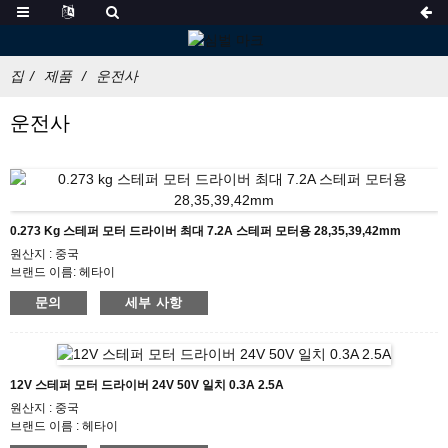
집
제품
운전사
운전사
0.273 Kg 스테퍼 모터 드라이버 최대 7.2A 스테퍼 모터용 28,35,39,42mm
원산지 : 중국
브랜드 이름: 헤타이
인증: CE ROHS ISO
문의
세부 사항
모델 번호:HTD872
최소 주문 수량: 50
포장 세부사항: 안 거품 상자, 깔판을 가진 판지
배송기간 : 영업일 기준 7~10일
지불 조건: L/C, D/P, T/T, Western Union, MoneyGram
12V 스테퍼 모터 드라이버 24V 50V 일치 0.3A 2.5A
공급 능력: 1000pcs/month
원산지 : 중국
브랜드 이름 : 헤타이
인증 : CE ROHS ISO