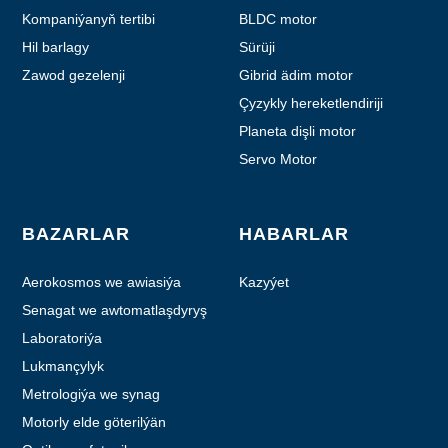
Kompaniýanyň tertibi
BLDC motor
Hil barlagy
Sürüji
Zawod gezelenji
Gibrid ädim motor
Çyzykly hereketlendiriji
Planeta dişli motor
Servo Motor
BAZARLAR
HABARLAR
Aerokosmos we awiasiýa
Kazyýet
Senagat we awtomatlaşdyryş
Laboratoriýa
awtomatizasiýasy
Lukmançylyk
Metrologiýa we synag
Motorly elde göterilýän
enjamlar