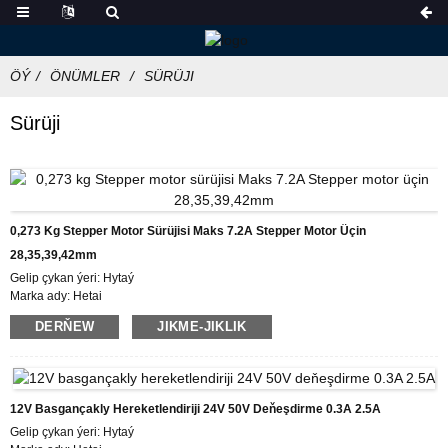
ÖÝ
ÖNÜMLER
SÜRÜJI
Sürüji
0,273 Kg Stepper Motor Sürüjisi Maks 7.2A Stepper Motor Üçin
28,35,39,42mm
Gelip çykan ýeri: Hytaý
Marka ady: Hetai
Şahadatnama: CE ROHS ISO
DERŇEW
JIKME-JIKLIK
Model belgisi: HTD872
Sargytlaryň iň pes mukdary: 50
Gaplamak jikme-jiklikleri: Içki köpükli guty, palet
Eltip beriş wagty: 7 ~ 10 iş güni
Töleg şertleri: L / C, D / P, T / T, Western Union, MoneyGram
12V Basgançakly Hereketlendiriji 24V 50V Deňeşdirme 0.3A 2.5A
Üpjünçilik ukyby: aýda 1000 sany
Gelip çykan ýeri: Hytaý