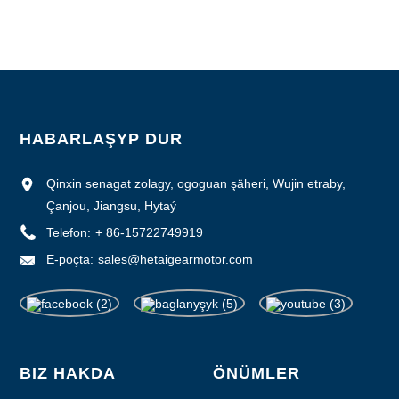
Üpjünçilik ukyby: aýda 1000 sany
HABARLAŞYP DUR
Qinxin senagat zolagy, ogoguan şäheri, Wujin etraby,
Çanjou, Jiangsu, Hytaý
Telefon:
+ 86-15722749919
E-poçta:
sales@hetaigearmotor.com
BIZ HAKDA
ÖNÜMLER