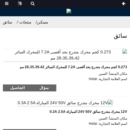
مسكن
منتجات
سائق
سائق
0.273 كجم محرك متدرج بحد أقصى 7.2A للمحرك السائر 28،35،39،42 مم
مكان المنشأ: الصين
اسم العلامة التجارية: Hetai
الشهادة: CE ROHS ISO
سؤال
التفاصيل
رقم الموديل: HTD872
الحد الأدنى لكمية الطلب: 50
تفاصيل التغليف: كرتون مع صندوق فوم داخلي ، منصة نقالة
وقت التسليم: 7 ~ 10 أيام عمل
شروط الدفع: LC، D / P، T / T، Western Union، MoneyGram
12V محرك متدرج سائق 24V 50V المباراة 0.3A 2.5A
قدرة العرض: 1000 قطعة / شهر
مكان المنشأ: الصين
اسم العلامة التجارية: Hetai
الشهادة: CE ROHS ISO