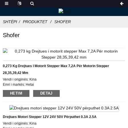
SHTËPI
PRODUKTET
SHOFER
Shofer
0,273 Kg Drejtues I Motorit Stepper Max 7,2A Për Motorin Stepper
28,35,39,42 Mm
Vendi i origjinës: Kina
Emri i markës: Hetai
Certifikimi: CE ROHS ISO
HETIM
DETAJ
Numri i modelit: HTD872
Sasia minimale e porosisë: 50
Detajet e paketimit: Kartoni me kuti të brendshme shkumë, paletë
Koha e dorëzimit: 7-10 ditë pune
Kushtet e pagesës: L/C, D/P, T/T, Western Union, MoneyGram
Drejtues Motori Stepper 12V 24V 50V Përputhet 0.3A 2.5A
Aftësia e furnizimit: 1000 copë/muaj
Vendi i origjinës: Kina