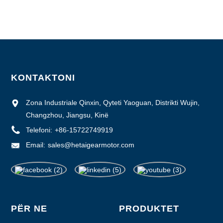
Aftësia e furnizimit: 1000 copë/muaj
KONTAKTONI
Zona Industriale Qinxin, Qyteti Yaoguan, Distrikti Wujin,
Changzhou, Jiangsu, Kinë
Telefoni:
+86-15722749919
Email:
sales@hetaigearmotor.com
PËR NE
PRODUKTET