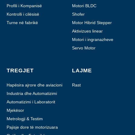
Profili i Kompanisë
Motori BLDC
Kontrolli i cilësisë
Shofer
Turne në fabrikë
Motor Hibrid Stepper
Aktivizues linear
Motori i ingranazheve
planetare
Servo Motor
TREGJET
LAJME
Hapësira ajrore dhe aviacioni
Rast
Industria dhe Automatizimi
Automatizimi i Laboratorit
Mjekësor
Metrologji & Testim
Pajisje dore të motorizuara