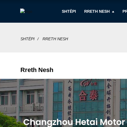
SHTËPI
RRETH NESH
P
SHTËPI
RRETH NESH
Rreth Nesh
Changzhou Hetai Motor dh