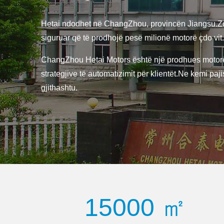
Hetai ndodhet në ChangZhou, provincën Jiangsu.Zon
siguruar që të prodhojë pesë milionë motorë çdo vit.
ChangZhou Hetai Motors është një prodhues motorësh 
strategjive të automatizimit për klientët.Ne kemi paj
gjithashtu.
15000 ㎡