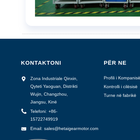
KONTAKTONI
PËR NE
Profili i Kompanis
Zona Industriale Qinxin,
Qyteti Yaoguan, Distrikti
Kontrolli i cilësisë
Wujin, Changzhou,
Turne në fabrikë
Jiangsu, Kinë
Telefoni:
+86-
15722749919
Email:
sales@hetaigearmotor.com