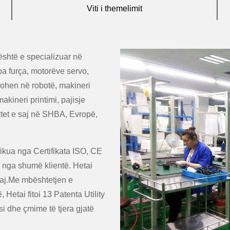
Viti i themelimit
është e specializuar në
a furça, motorëve servo,
ikohen në robotë, makineri
akineri printimi, pajisje
uktet e saj në SHBA, Evropë,
ifikua nga Certifikata ISO, CE
u nga shumë klientë. Hetai
saj.Me mbështetjen e
Hetai fitoi 13 Patenta Utility
i dhe çmime të tjera gjatë