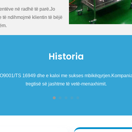
ientëve në radhë të parë.Jo
 të ndihmojmë klientin të bëjë
hëm.
Historia
portit të
Në vitin 2005, Hetai u kualifikua me Certifikatën e Ek