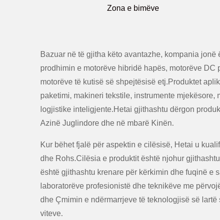
Zona e bimëve
Bazuar në të gjitha këto avantazhe, kompania jonë 
prodhimin e motorëve hibridë hapës, motorëve DC p
motorëve të kutisë së shpejtësisë etj.Produktet apl
paketimi, makineri tekstile, instrumente mjekësore, m
logjistike inteligjente.Hetai gjithashtu dërgon prod
Azinë Juglindore dhe në mbarë Kinën.
Kur bëhet fjalë për aspektin e cilësisë, Hetai u kual
dhe Rohs.Cilësia e produktit është njohur gjithasht
është gjithashtu krenare për kërkimin dhe fuqinë e 
laboratorëve profesionistë dhe teknikëve me përvojë, 
dhe Çmimin e ndërmarrjeve të teknologjisë së lartë s
viteve.