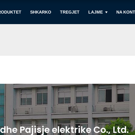
RODUKTET
SHKARKO
TREGJET
LAJME
NA KON
e Pajisje elektrike Co., Ltd.