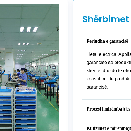
Shërbimet 
Periudha e garancisë
Hetai electrical Appli
garancisë së produkti
klientët dhe do të of
konsultimit të produkt
garancisë.
Procesi i mirëmbajtjes
Kufizimet e mirëmbajt