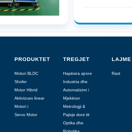
PRODUKTET
TREGJET
LAJME
ë
Motori BLDC
Hapësira ajrore
Rast
dhe aviacioni
Shofer
Industria dhe
Automatizimi
Motor Hibrid
Automatizimi i
Stepper
Laboratorit
Aktivizues linear
Mjekësor
Motori i
Metrologji &
ingranazheve
Testim
Servo Motor
Pajisje dore të
planetare
motorizuara
Optika dhe
Fotonikë
Robotika