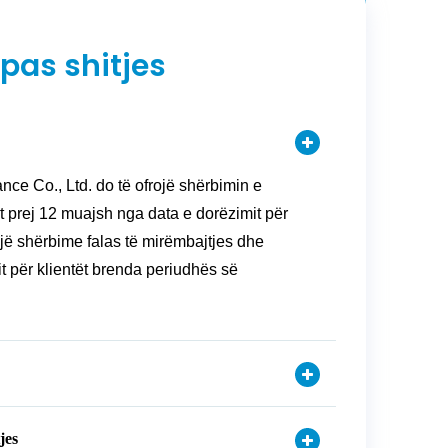
pas shitjes
ance Co., Ltd. do të ofrojë shërbimin e
t prej 12 muajsh nga data e dorëzimit për
rojë shërbime falas të mirëmbajtjes dhe
it për klientët brenda periudhës së
jes