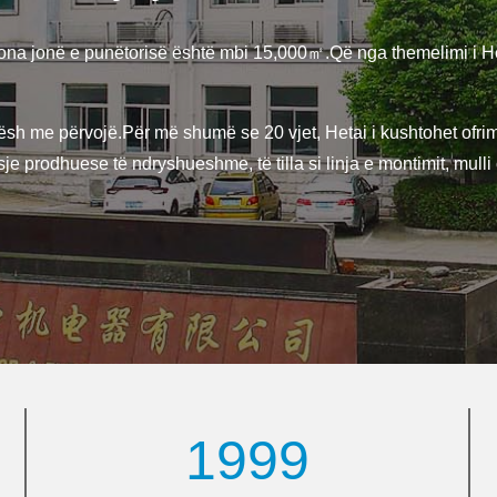
a jonë e punëtorisë është mbi 15,000㎡.Që nga themelimi i Heta
me përvojë.Për më shumë se 20 vjet, Hetai i kushtohet ofrimit të
isje prodhuese të ndryshueshme, të tilla si linja e montimit, mu
1999