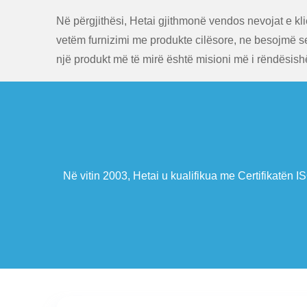
Në përgjithësi, Hetai gjithmonë vendos nevojat e kl
vetëm furnizimi me produkte cilësore, ne besojmë se
një produkt më të mirë është misioni më i rëndësis
ëqyrjen.Kompania gjithashtu fitoi të drejtën e importit dhe eks
enaxhimit.