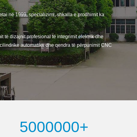
i në 1999, specializimi, shkalla e prodhimit ka
 dizajnit profesional të integrimit elektrik dhe
lli cilindrike automatike dhe qendra të përpunimit CNC
5000000+