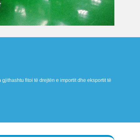
zaminimit të Llojit të BE-së dhe mori katër Patenta Shpikjeje, sh
Pamjes.