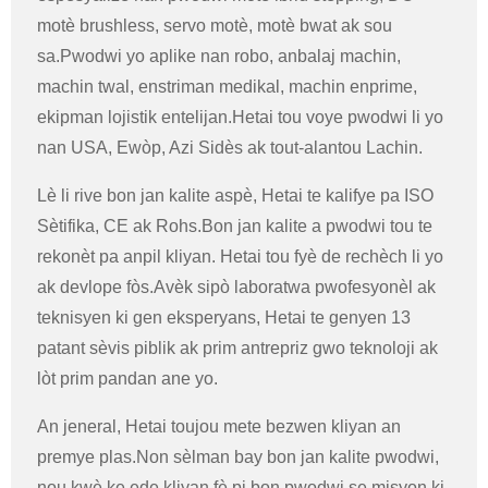
motè brushless, servo motè, motè bwat ak sou
sa.Pwodwi yo aplike nan robo, anbalaj machin,
machin twal, enstriman medikal, machin enprime,
ekipman lojistik entelijan.Hetai tou voye pwodwi li yo
nan USA, Ewòp, Azi Sidès ak tout-alantou Lachin.
Lè li rive bon jan kalite aspè, Hetai te kalifye pa ISO
Sètifika, CE ak Rohs.Bon jan kalite a pwodwi tou te
rekonèt pa anpil kliyan. Hetai tou fyè de rechèch li yo
ak devlope fòs.Avèk sipò laboratwa pwofesyonèl ak
teknisyen ki gen eksperyans, Hetai te genyen 13
patant sèvis piblik ak prim antrepriz gwo teknoloji ak
lòt prim pandan ane yo.
An jeneral, Hetai toujou mete bezwen kliyan an
premye plas.Non sèlman bay bon jan kalite pwodwi,
nou kwè ke ede kliyan fè pi bon pwodwi se misyon ki