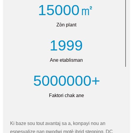
15000㎡
Zòn plant
1999
Ane etablisman
5000000+
Faktori chak ane
Ki baze sou tout avantaj sa a, konpayi nou an
espesyalize nan pwodwi motè ibrid stepping, DC