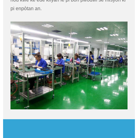
pi enpòtan an.