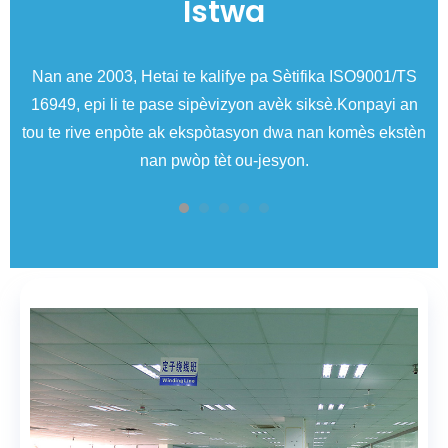
Istwa
n
Nan ane 2003, Hetai te kalifye pa Sètifika ISO9001/TS
16949, epi li te pase sipèvizyon avèk siksè.Konpayi an
tou te rive enpòte ak ekspòtasyon dwa nan komès ekstèn
p
nan pwòp tèt ou-jesyon.