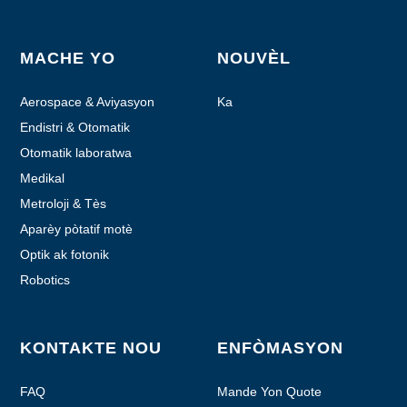
MACHE YO
NOUVÈL
Aerospace & Aviyasyon
Ka
Endistri & Otomatik
Otomatik laboratwa
Medikal
Metroloji & Tès
Aparèy pòtatif motè
Optik ak fotonik
Robotics
KONTAKTE NOU
ENFÒMASYON
FAQ
Mande Yon Quote