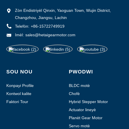
Zòn Endistriyèl Qinxin, Yaoguan Town, Wujin District,
Changzhou, Jiangsu, Lachin
Telefòn:
+86-15722749919
Imèl:
sales@hetaigearmotor.com
SOU NOU
PWODWI
Konpayi Profile
BLDC motè
Kontwol kalite
Chofè
Faktori Tour
Hybrid Stepper Motor
Actuator lineyè
Planèt Gear Motor
Servo motè