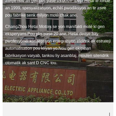
atelye nou an gen plis pase 15,000㎡.Depi Hetai te fonde
an 1999, spesyalizasyon, echèl pwodiksyon an te asire
pou fabrike senk milyon motè chak ane.
ChangZhou Hetai Motors se yon manifakti motè ki gen
eksperyans.Pou plis pase 20 ane, Hetai dedye bay
pwofesyonèl konsepsyon entegrasyon elektrik ak estrateji
automatisation pou kliyan yo.Nou gen ekipman
fabrikasyon varyab, tankou liy asanblaj, moulen silendrik
otomatik ak sant D CNC tou.