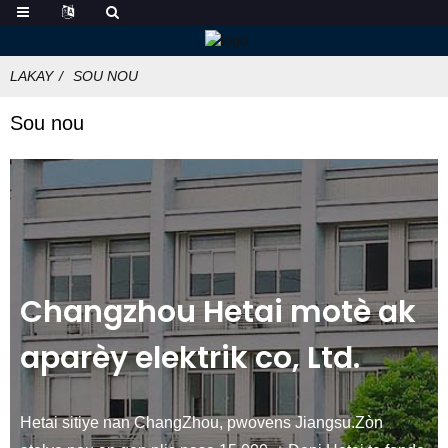
LAKAY
SOU NOU
Sou nou
Changzhou Hetai motè ak
aparèy elektrik co, Ltd.
Hetai sitiye nan ChangZhou, pwovens Jiangsu.Zòn