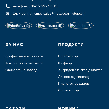
телефон:
+86-15722749919
Електронна поща:
sales@hetaigearmotor.com
ЗА НАС
ПРОДУКТИ
профил на компанията
BLDC мотор
Контрол на качеството
Шофьор
Обиколка на завода
Хибриден стъпков двигател
Линеен задвижващ
механизъм
Планетен редуктор
Серво мотор
ПАЗАРИ
НОВИНИ