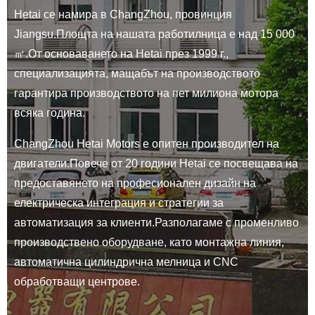
Hetai се намира в ChangZhou, провинция
Jiangsu.Площта на нашата работилница е над 15 000
㎡.От основаването на Hetai през 1999 г.,
специализацията, мащабът на производството
гарантира производството на пет милиона мотора
всяка година.
ChangZhou Hetai Motors е опитен производител на
двигатели.Повече от 20 години Hetai се посвещава на
предоставянето на професионален дизайн на
електрическа интеграция и стратегии за
автоматизация за клиенти.Разполагаме с променливо
производствено оборудване, като монтажна линия,
автоматична цилиндрична мелница и CNC
обработващи центрове.