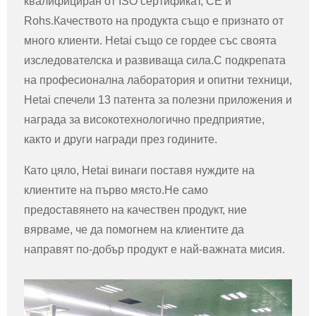
квалифициран от ISO сертификат, CE и
Rohs.Качеството на продукта също е признато от
много клиенти. Hetai също се гордее със своята
изследователска и развиваща сила.С подкрепата
на професионална лаборатория и опитни техници,
Hetai спечели 13 патента за полезни приложения и
награда за високотехнологично предприятие,
както и други награди през годините.
Като цяло, Hetai винаги поставя нуждите на
клиентите на първо място.Не само
предоставянето на качествен продукт, ние
вярваме, че да помогнем на клиентите да
направят по-добър продукт е най-важната мисия.