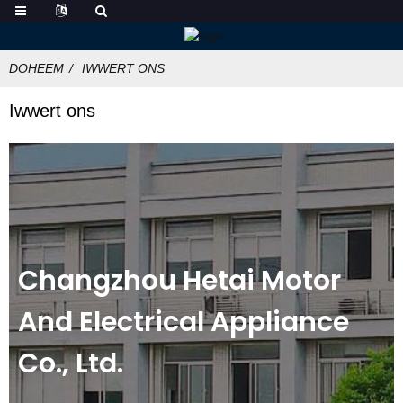
DOHEEM
IWWERT ONS
Iwwert ons
Changzhou Hetai Motor
And Electrical Appliance
Co., Ltd.