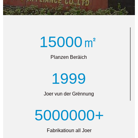
15000㎡
Planzen Beräich
1999
Joer vun der Grënnung
5000000+
Fabrikatioun all Joer