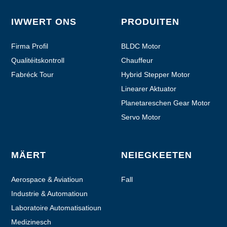
IWWERT ONS
PRODUITEN
Firma Profil
BLDC Motor
Qualitéitskontroll
Chauffeur
Fabréck Tour
Hybrid Stepper Motor
Linearer Aktuator
Planetareschen Gear Motor
Servo Motor
MÄERT
NEIEGKEETEN
Aerospace & Aviatioun
Fall
Industrie & Automatioun
Laboratoire Automatisatioun
Medizinesch