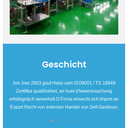
Geschicht
8
Am Joer 2003 gouf Hetai vum ISO9001 / TS 16949
Zertifika qualifizéiert, an huet d'Iwwerwaachung
erfollegräich iwwerholl.D'Firma erreecht och Import an
Export Recht vun externen Handel vun Self-Gestioun.