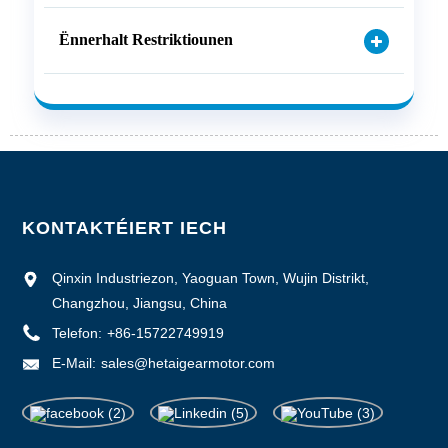
Ënnerhalt Restriktiounen
KONTAKTÉIERT IECH
Qinxin Industriezon, Yaoguan Town, Wujin Distrikt,
Changzhou, Jiangsu, China
Telefon:
+86-15722749919
E-Mail:
sales@hetaigearmotor.com