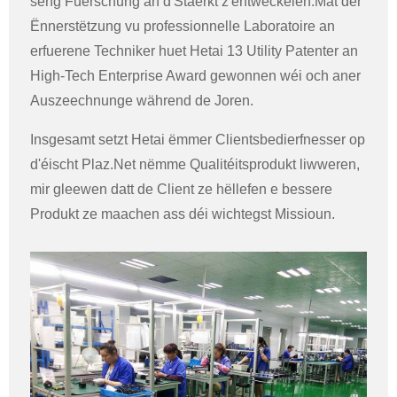
seng Fuerschung an d'Stäerkt z'entwéckelen.Mat der
Ënnerstëtzung vu professionnelle Laboratoire an
erfuerene Techniker huet Hetai 13 Utility Patenter an
High-Tech Enterprise Award gewonnen wéi och aner
Auszeechnunge während de Joren.
Insgesamt setzt Hetai ëmmer Clientsbedierfnesser op
d'éischt Plaz.Net nëmme Qualitéitsprodukt liwweren,
mir gleewen datt de Client ze hëllefen e bessere
Produkt ze maachen ass déi wichtegst Missioun.