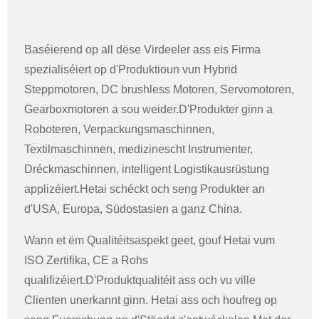
Baséierend op all dëse Virdeeler ass eis Firma
spezialiséiert op d'Produktioun vun Hybrid
Steppmotoren, DC brushless Motoren, Servomotoren,
Gearboxmotoren a sou weider.D'Produkter ginn a
Roboteren, Verpackungsmaschinnen,
Textilmaschinnen, medizinescht Instrumenter,
Dréckmaschinnen, intelligent Logistikausrüstung
applizéiert.Hetai schéckt och seng Produkter an
d'USA, Europa, Südostasien a ganz China.
Wann et ëm Qualitéitsaspekt geet, gouf Hetai vum
ISO Zertifika, CE a Rohs
qualifizéiert.D'Produktqualitéit ass och vu ville
Clienten unerkannt ginn. Hetai ass och houfreg op