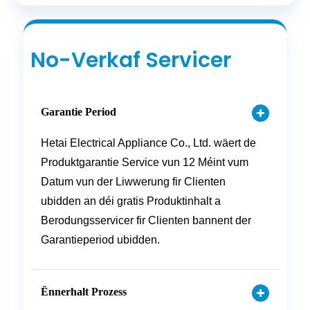
No-Verkaf Servicer
Garantie Period
Hetai Electrical Appliance Co., Ltd. wäert de
Produktgarantie Service vun 12 Méint vum
Datum vun der Liwwerung fir Clienten
ubidden an déi gratis Produktinhalt a
Berodungsservicer fir Clienten bannent der
Garantieperiod ubidden.
Ënnerhalt Prozess