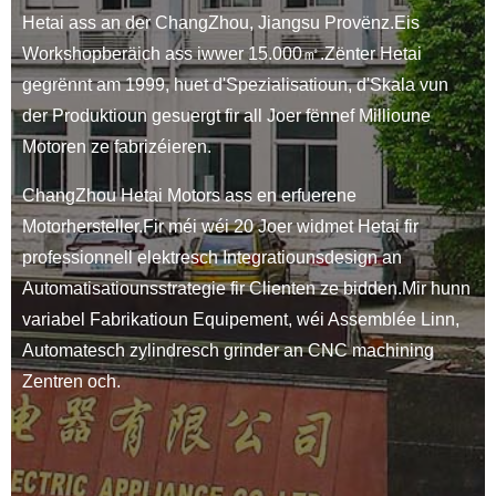
Hetai ass an der ChangZhou, Jiangsu Provënz.Eis
Workshopberäich ass iwwer 15.000㎡.Zënter Hetai
gegrënnt am 1999, huet d'Spezialisatioun, d'Skala vun
der Produktioun gesuergt fir all Joer fënnef Millioune
Motoren ze fabrizéieren.
ChangZhou Hetai Motors ass en erfuerene
Motorhersteller.Fir méi wéi 20 Joer widmet Hetai fir
professionnell elektresch Integratiounsdesign an
Automatisatiounsstrategie fir Clienten ze bidden.Mir hunn
variabel Fabrikatioun Equipement, wéi Assemblée Linn,
Automatesch zylindresch grinder an CNC machining
Zentren och.