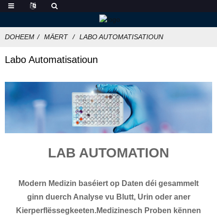
DOHEEM
MÄERT
LABO AUTOMATISATIOUN
Labo Automatisatioun
LAB AUTOMATION
Modern Medizin baséiert op Daten déi gesammelt
ginn duerch Analyse vu Blutt, Urin oder aner
Kierperflëssegkeeten.Medizinesch Proben kënnen