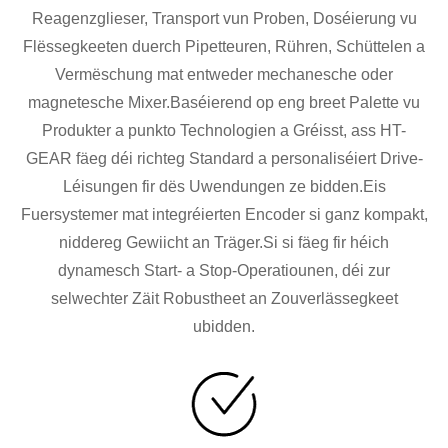
Reagenzglieser, Transport vun Proben, Doséierung vu
Flëssegkeeten duerch Pipetteuren, Rühren, Schüttelen a
Vermëschung mat entweder mechanesche oder
magnetesche Mixer.Baséierend op eng breet Palette vu
Produkter a punkto Technologien a Gréisst, ass HT-
GEAR fäeg déi richteg Standard a personaliséiert Drive-
Léisungen fir dës Uwendungen ze bidden.Eis
Fuersystemer mat integréierten Encoder si ganz kompakt,
niddereg Gewiicht an Träger.Si si fäeg fir héich
dynamesch Start- a Stop-Operatiounen, déi zur
selwechter Zäit Robustheet an Zouverlässegkeet
ubidden.