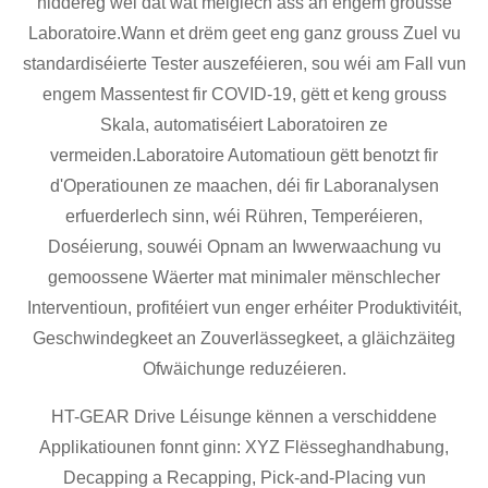
niddereg wéi dat wat méiglech ass an engem grousse
Laboratoire.Wann et drëm geet eng ganz grouss Zuel vu
standardiséierte Tester auszeféieren, sou wéi am Fall vun
engem Massentest fir COVID-19, gëtt et keng grouss
Skala, automatiséiert Laboratoiren ze
vermeiden.Laboratoire Automatioun gëtt benotzt fir
d'Operatiounen ze maachen, déi fir Laboranalysen
erfuerderlech sinn, wéi Rühren, Temperéieren,
Doséierung, souwéi Opnam an Iwwerwaachung vu
gemoossene Wäerter mat minimaler mënschlecher
Interventioun, profitéiert vun enger erhéiter Produktivitéit,
Geschwindegkeet an Zouverlässegkeet, a gläichzäiteg
Ofwäichunge reduzéieren.
HT-GEAR Drive Léisunge kënnen a verschiddene
Applikatiounen fonnt ginn: XYZ Flësseghandhabung,
Decapping a Recapping, Pick-and-Placing vun