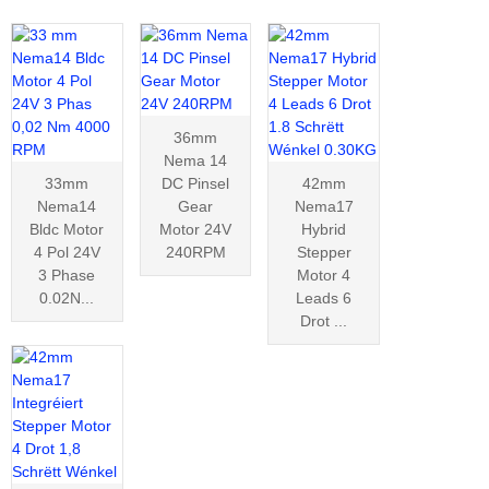
36mm
Nema 14
33mm
DC Pinsel
42mm
Nema14
Gear
Nema17
Bldc Motor
Motor 24V
Hybrid
4 Pol 24V
240RPM
Stepper
3 Phase
Motor 4
0.02N...
Leads 6
Drot ...