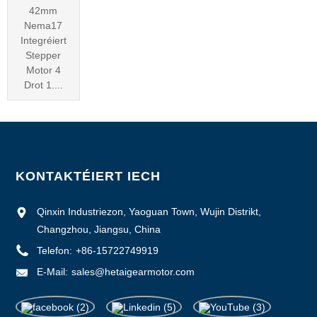
42mm
Nema17
Integréiert
Stepper
Motor 4
Drot 1....
KONTAKTÉIERT IECH
Qinxin Industriezon, Yaoguan Town, Wujin Distrikt,
Changzhou, Jiangsu, China
Telefon:
+86-15722749919
E-Mail:
sales@hetaigearmotor.com