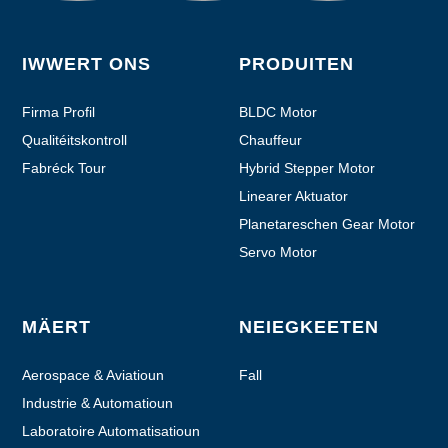
IWWERT ONS
PRODUITEN
Firma Profil
BLDC Motor
Qualitéitskontroll
Chauffeur
Fabréck Tour
Hybrid Stepper Motor
Linearer Aktuator
Planetareschen Gear Motor
Servo Motor
MÄERT
NEIEGKEETEN
Aerospace & Aviatioun
Fall
Industrie & Automatioun
Laboratoire Automatisatioun