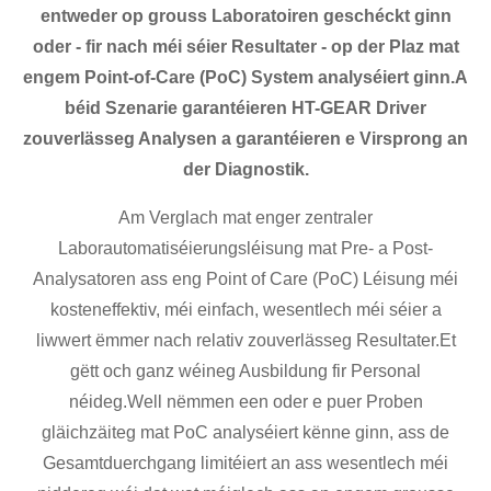
entweder op grouss Laboratoiren geschéckt ginn
oder - fir nach méi séier Resultater - op der Plaz mat
engem Point-of-Care (PoC) System analyséiert ginn.A
béid Szenarie garantéieren HT-GEAR Driver
zouverlässeg Analysen a garantéieren e Virsprong an
der Diagnostik.
Am Verglach mat enger zentraler
Laborautomatiséierungsléisung mat Pre- a Post-
Analysatoren ass eng Point of Care (PoC) Léisung méi
kosteneffektiv, méi einfach, wesentlech méi séier a
liwwert ëmmer nach relativ zouverlässeg Resultater.Et
gëtt och ganz wéineg Ausbildung fir Personal
néideg.Well nëmmen een oder e puer Proben
gläichzäiteg mat PoC analyséiert kënne ginn, ass de
Gesamtduerchgang limitéiert an ass wesentlech méi