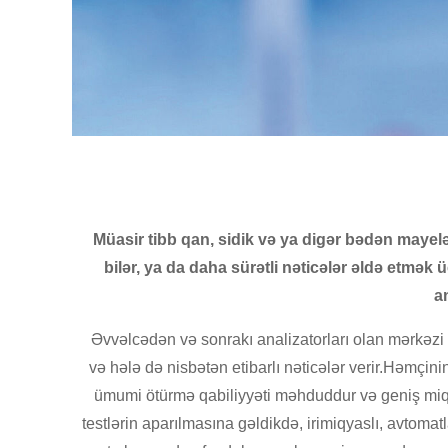
Müasir tibb qan, sidik və ya digər bədən mayelə
bilər, ya da daha sürətli nəticələr əldə etmək 
a
Əvvəlcədən və sonrakı analizatorları olan mərkəzi l
və hələ də nisbətən etibarlı nəticələr verir.Həmçini
ümumi ötürmə qabiliyyəti məhduddur və geniş miqy
testlərin aparılmasına gəldikdə, irimiqyaslı, avtomat