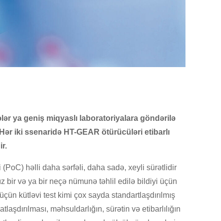
lər ya geniş miqyaslı laboratoriyalara göndərilə
r.Hər iki ssenaridə HT-GEAR ötürücüləri etibarlı
r.
PoC) həlli daha sərfəli, daha sadə, xeyli sürətlidir
z bir və ya bir neçə nümunə təhlil edilə bildiyi üçün
n kütləvi test kimi çox sayda standartlaşdırılmış
laşdırılması, məhsuldarlığın, sürətin və etibarlılığın