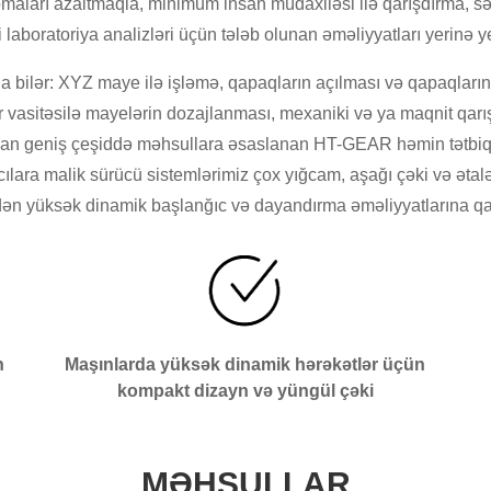
aları azaltmaqla, minimum insan müdaxiləsi ilə qarışdırma, sə
laboratoriya analizləri üçün tələb olunan əməliyyatları yerinə ye
a bilər: XYZ maye ilə işləmə, qapaqların açılması və qapaqlarını
r vasitəsilə mayelərin dozajlanması, mexaniki və ya maqnit qarış
dan geniş çeşiddə məhsullara əsaslanan HT-GEAR həmin tətbiqlə
ayıcılara malik sürücü sistemlərimiz çox yığcam, aşağı çəki və əta
ən yüksək dinamik başlanğıc və dayandırma əməliyyatlarına qad
n
Maşınlarda yüksək dinamik hərəkətlər üçün
kompakt dizayn və yüngül çəki
MƏHSULLAR