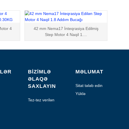
otor 4
42 mm Nema17 İnteqrasiya Edilmiş
Step Motor 4 Naqil 1....
LƏR
BIZIMLƏ
MƏLUMAT
ƏLAQƏ
SAXLAYIN
Sitat tələb edin
Yüklə
Tez-tez verilən
suallar