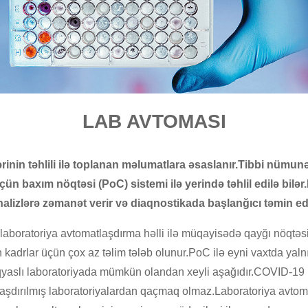
LAB AVTOMASI
rinin təhlili ilə toplanan məlumatlara əsaslanır.Tibbi nümunə
üçün baxım nöqtəsi (PoC) sistemi ilə yerində təhlil edilə bilə
nalizlərə zəmanət verir və diaqnostikada başlanğıcı təmin edi
aboratoriya avtomatlaşdırma həlli ilə müqayisədə qayğı nöqtəsi (
n kadrlar üçün çox az təlim tələb olunur.PoC ilə eyni vaxtda yalnı
aslı laboratoriyada mümkün olandan xeyli aşağıdır.COVID-19 üçü
laşdırılmış laboratoriyalardan qaçmaq olmaz.Laboratoriya avtomat