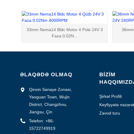
33mm Nema14 Bldc Motor 4 Pole 24V 3
36mm 
Faza 0.02N...
ƏLAQƏDƏ OLMAQ
BİZİM
HAQQIMIZD
Qinxin Sənaye Zonası,
Şirkət Profili
Yaoguan Town, Wujin
District, Changzhou,
Keyfiyyətə nəzarə
Jiangsu, Çin
Zavod turu
Telefon:
+86-
15722749919