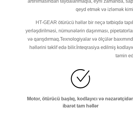
artırılmasından faydalanmaqla, eyni zamanda, sapm
qeyd etmək və izləmək kimi 
HT-GEAR ötürücü həllər bir neçə tətbiqdə tapıl
yerləşdirilməsi, nümunələrin daşınması, pipetatorla
və qarışdırmaq.Texnologiyalar və ölçülər baxımın
həllərini təklif edə bilir.İnteqrasiya edilmiş kodl
təmin ed
Motor, ötürücü başlıq, kodlayıcı və nəzarətçidə
ibarət tam həllər