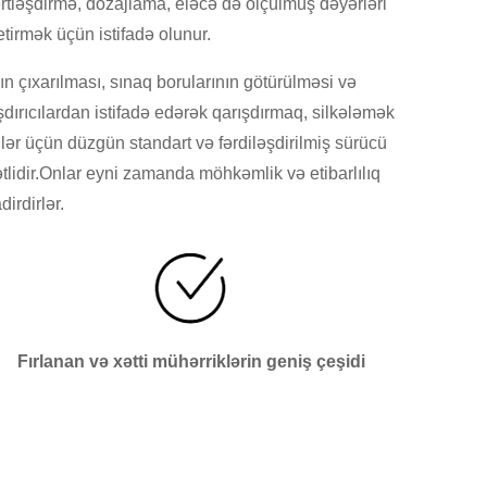
rtləşdirmə, dozajlama, eləcə də ölçülmüş dəyərləri
tirmək üçün istifadə olunur.
n çıxarılması, sınaq borularının götürülməsi və
dırıcılardan istifadə edərək qarışdırmaq, silkələmək
r üçün düzgün standart və fərdiləşdirilmiş sürücü
lətlidir.Onlar eyni zamanda möhkəmlik və etibarlılıq
irdirlər.
Fırlanan və xətti mühərriklərin geniş çeşidi