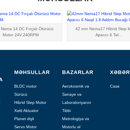
Nema 14 DC Fırçalı Ötürücü
42 mm Nema17 Hibrid Step M
Motor 24V 240RPM
Aparıcı 6 Tel...
MƏHSULLAR
BAZARLAR
XƏBƏR
A
BLDC motor
Aerokosmik və
Case
Aviasiya
Sürücü
Sənaye və
Avtomatlaşdırma
t
Hibrid Step Motor
Laboratoriyanın
avtomatlaşdırılması
Xətti Aktuator
Tibbi
Planet dişli
Metrologiya və
mühərriki
Sınaq
Servo Motor
Motorlu əl