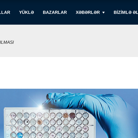
LLAR
YÜKLƏ
BAZARLAR
XƏBƏRLƏR
BIZIMLƏ Ə
ILMASI