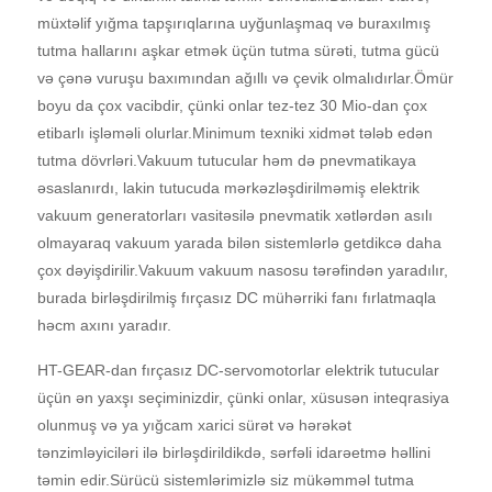
müxtəlif yığma tapşırıqlarına uyğunlaşmaq və buraxılmış
tutma hallarını aşkar etmək üçün tutma sürəti, tutma gücü
və çənə vuruşu baxımından ağıllı və çevik olmalıdırlar.Ömür
boyu da çox vacibdir, çünki onlar tez-tez 30 Mio-dan çox
etibarlı işləməli olurlar.Minimum texniki xidmət tələb edən
tutma dövrləri.Vakuum tutucular həm də pnevmatikaya
əsaslanırdı, lakin tutucuda mərkəzləşdirilməmiş elektrik
vakuum generatorları vasitəsilə pnevmatik xətlərdən asılı
olmayaraq vakuum yarada bilən sistemlərlə getdikcə daha
çox dəyişdirilir.Vakuum vakuum nasosu tərəfindən yaradılır,
burada birləşdirilmiş fırçasız DC mühərriki fanı fırlatmaqla
həcm axını yaradır.
HT-GEAR-dan fırçasız DC-servomotorlar elektrik tutucular
üçün ən yaxşı seçiminizdir, çünki onlar, xüsusən inteqrasiya
olunmuş və ya yığcam xarici sürət və hərəkət
tənzimləyiciləri ilə birləşdirildikdə, sərfəli idarəetmə həllini
təmin edir.Sürücü sistemlərimizlə siz mükəmməl tutma