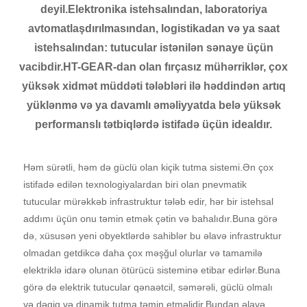
deyil.Elektronika istehsalından, laboratoriya
avtomatlaşdırılmasından, logistikadan və ya saat
istehsalından: tutucular istənilən sənaye üçün
vacibdir.HT-GEAR-dan olan fırçasız mühərriklər, çox
yüksək xidmət müddəti tələbləri ilə həddindən artıq
yüklənmə və ya davamlı əməliyyatda belə yüksək
performanslı tətbiqlərdə istifadə üçün idealdır.
Həm sürətli, həm də güclü olan kiçik tutma sistemi.Ən çox
istifadə edilən texnologiyalardan biri olan pnevmatik
tutucular mürəkkəb infrastruktur tələb edir, hər bir istehsal
addımı üçün onu təmin etmək çətin və bahalıdır.Buna görə
də, xüsusən yeni obyektlərdə sahiblər bu əlavə infrastruktur
olmadan getdikcə daha çox məşğul olurlar və tamamilə
elektriklə idarə olunan ötürücü sisteminə etibar edirlər.Buna
görə də elektrik tutucular qənaətcil, səmərəli, güclü olmalı
və dəqiq və dinamik tutma təmin etməlidir.Bundan əlavə,