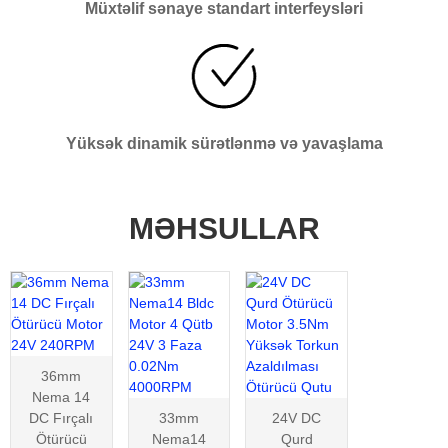
Müxtəlif sənaye standart interfeysləri
Yüksək dinamik sürətlənmə və yavaşlama
MƏHSULLAR
36mm
Nema 14
DC Fırçalı
33mm
24V DC
Ötürücü
Nema14
Qurd