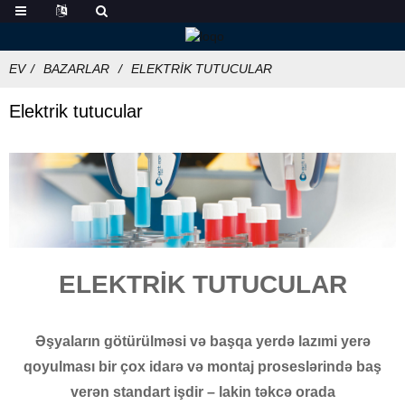
EV
BAZARLAR
ELEKTRIK TUTUCULAR
Elektrik tutucular
ELEKTRİK TUTUCULAR
Əşyaların götürülməsi və başqa yerdə lazımi yerə
qoyulması bir çox idarə və montaj proseslərində baş
verən standart işdir – lakin təkcə orada