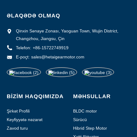
ƏLAQƏDƏ OLMAQ
Qinxin Sənaye Zonası, Yaoguan Town, Wujin District,
Changzhou, Jiangsu, Çin
Telefon:
+86-15722749919
E-poçt:
sales@hetaigearmotor.com
BİZİM HAQQIMIZDA
MƏHSULLAR
Şirkət Profili
BLDC motor
Keyfiyyətə nəzarət
Sürücü
Zavod turu
Hibrid Step Motor
Xətti Aktuator