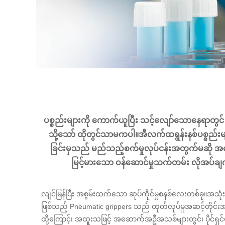
ပစ္စည်းများကို ကောက်ယူပြီး သင့်လျော်သောနေရာတွင် အ
သို့သော် ထိုတွင်သာမကပါ။အီလက်ထရွန်းနစ်ပစ္စည်းမျ
ခြင်းမှသည် မည်သည့်စက်မှုလုပ်ငန်းအတွက်မဆို အရ
မြင့်မားသော ဝန်ဆောင်မှုသက်တမ်း လိုအပ်ချ
လျင်မြန်ပြီး အစွမ်းထက်သော ဆုပ်ကိုင်မှုစနစ်လေးတစ်ခု။အသု
ဖြစ်သည့် Pneumatic grippers သည် ထုတ်လုပ်မှုအဆင့်တိုင်း
ထို့ကြောင့်၊ အထူးသဖြင့် အဆောက်အဦအသစ်များတွင်၊ ပိုင်