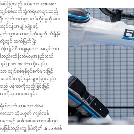
ပ်စစ်ဖြင့်လည်ပတ်သော actuator
် လျှပ်စစ်လက်ဆွဲကိရိယာများသည်
 သွက်လက်စွာ ဆုပ်ကိုင်မှုကို ပေး
ပ်ငန်းအမျိုးမျိုးနှင့်
သွားသောဆုပ်ကိုင်မှုကို သိရှိနိုင်
ှုတို့တွင် ထက်မြက်ပြီး
 ယုံကြည်စိတ်ချရသော အလုပ်လုပ်
ည်။ထိန်းသိမ်းမှုအနည်းငယ်
ားသည် pneumatics ကိုလည်း
ာ လျှပ်စစ်ဖုန်စုပ်စက်များဖြင့်
ေးနိုင်သည့်စနစ်များဖြင့်လည်း
ပန်ကာကိုလှည့်ခြင်းဖြင့်
ဟာနယ်ကိုထုတ်ပေးသည်။
ျစရိတ်သက်သာသော drive
်ထားသော သို့မဟုတ် ကျစ်လစ်
ိယာများနှင့် ပေါင်းစပ်သောအခါတွင်
ဖြစ်သည်။ကျွန်ုပ်တို့၏ drive စနစ်