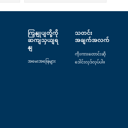
ကြှနျုပျတို့ကို
သတင်း
ဆကျသှယျရ
အချက်အလက်
နျ
ကိုးကားတောင်းဆို
ပါ။
အမေးအဖြေများ
ဒေါင်းလုဒ်လုပ်ပါ။