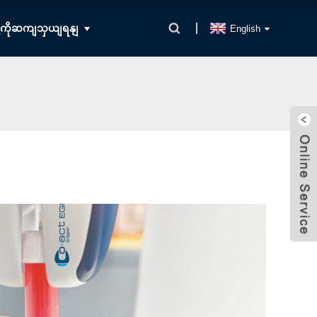
ို့ကိုဆကျသှယျရနျ
English