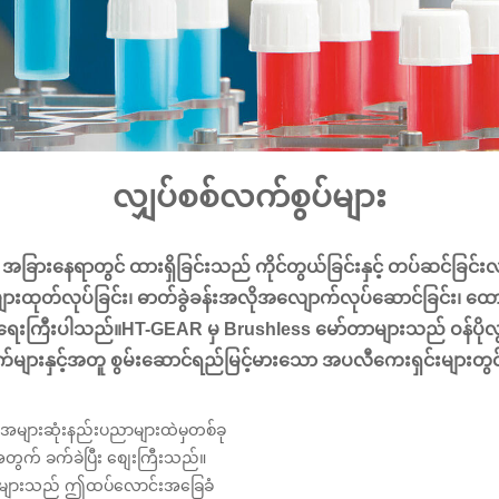
လျှပ်စစ်လက်စွပ်များ
ခြားနေရာတွင် ထားရှိခြင်းသည် ကိုင်တွယ်ခြင်းနှင့် တပ်ဆင်ခြင်းလု
ားထုတ်လုပ်ခြင်း၊ ဓာတ်ခွဲခန်းအလိုအလျောက်လုပ်ဆောင်ခြင်း၊ ထောက
ေးကြီးပါသည်။HT-GEAR မှ Brushless မော်တာများသည် ဝန်ပိုလွန
က်များနှင့်အတူ စွမ်းဆောင်ရည်မြင့်မားသော အပလီကေးရှင်းများတ
ံးအများဆုံးနည်းပညာများထဲမှတစ်ခု
အတွက် ခက်ခဲပြီး စျေးကြီးသည်။
ရှင်များသည် ဤထပ်လောင်းအခြေခံ