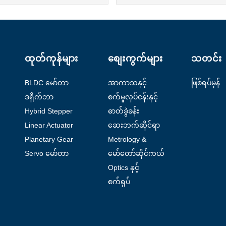
ထုတ်ကုန်များ
စျေးကွက်များ
သတင်း
BLDC မော်တာ
အာကာသနှင့်
ဖြစ်ရပ်မှန်
လေကြောင်း
ဒရိုက်ဘာ
စက်မှုလုပ်ငန်းနှင့်
အလိုအလျောက်
Hybrid Stepper
ဓာတ်ခွဲခန်း
စနစ်
Motor
အလိုအလျောက်
Linear Actuator
ဆေးဘက်ဆိုင်ရာ
စနစ်
Planetary Gear
Metrology &
Motor
စမ်းသပ်ခြင်း
Servo မော်တာ
မော်တော်ဆိုင်ကယ်
လက်ကိုင်ပစ္စည်း
Optics နှင့်
များ
Photonics
စက်ရုပ်