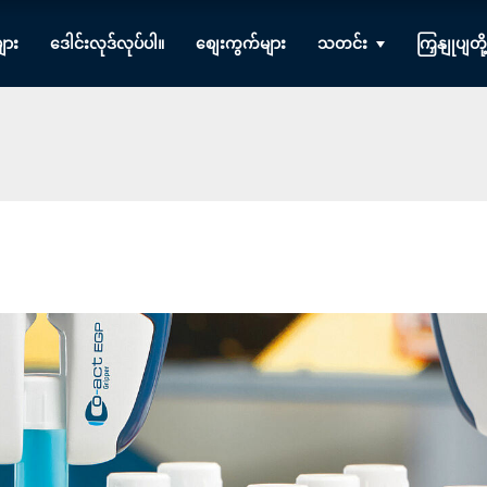
ျား
ဒေါင်းလုဒ်လုပ်ပါ။
စျေးကွက်များ
သတင်း
ကြှနျုပျတ