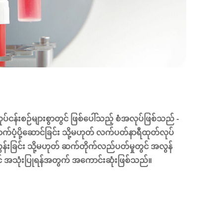
ပ်ငန်းစဉ်များစွာတွင် ဖြစ်ပေါ်သည့် စံအလုပ်ဖြစ်သည် -
်ပံ့ပို့ဆောင်ခြင်း သို့မဟုတ် လက်ပတ်နာရီထုတ်လုပ်
်းခြင်း သို့မဟုတ် ဆက်တိုက်လည်ပတ်မှုတွင် အလွန်
ွင် အသုံးပြုရန်အတွက် အကောင်းဆုံးဖြစ်သည်။