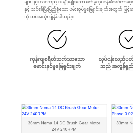
များဖြင့်၊ သင်သည် အမျိုးမျိုးသော စက်မှုလုပ်ငန်းစံအင်တာဖေ
နှင့် သင်၏ပြီးပြည့်စုံသော ဖမ်းဆုပ်မှုဖြေရှင်းချက်အတွက် မြင့
ကို သင်အသုံးပြုနိုင်ပါသည်။
ကုန်ကျစရိတ်သက်သာသော
လုပ်ငန်းလည်ပတ
မောင်းနှင်မှုဖြေရှင်းချက်
သည် အလွန်ရှည
36mm Nema 14 DC Brush Gear Motor
33mm Ne
24V 240RPM