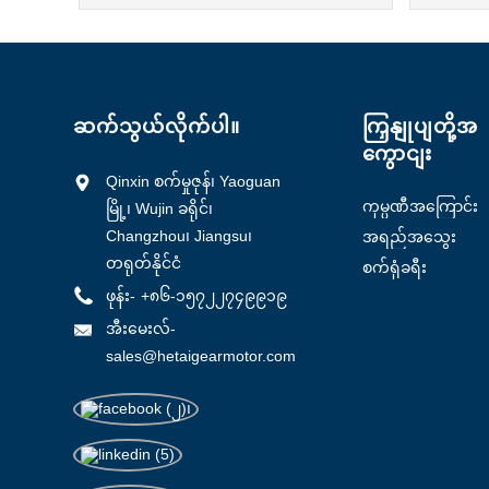
ဆက်သွယ်လိုက်ပါ။
ကြှနျုပျတို့အ
ကွောငျး
Qinxin စက်မှုဇုန်၊ Yaoguan
ကုမ္ပဏီအကြောင်း
မြို့၊ Wujin ခရိုင်၊
Changzhou၊ Jiangsu၊
အရည်အသွေး
ထိန်းချုပ်မှု
တရုတ်နိုင်ငံ
စက်ရုံခရီး
ဖုန်း-
+၈၆-၁၅၇၂၂၇၄၉၉၁၉
အီးမေးလ်-
sales@hetaigearmotor.com