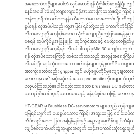
အဆောက်အဦများမပါဘဲ လုပ်ဆောင်ရန် ပို၍စိတ်ဆန္ဒရှိပြီး လျှ
စနစ်အပေါ် လုံးလုံးလျားလျားမှီခိုအားထားကြသည်။ထို့ကြောင့
ကုန်ကျစရိတ်သက်သာရန်၊ ထိရောက်မှု၊ အားကောင်းပြီး တိကျပြီး
စွမ်းရန် လိုအပ်ပါသည်။ထို့အပြင်၊ ၎င်းတို့သည် ကောက်ကိုင်ခြင်းလု
လိုက်လျောညီထွေဖြစ်အောင် လိုက်လျောညီထွေဖြစ်စေရန်နှင့် လွတ်
စေရန် ဆုပ်ကိုင်မှုအမြန်နှုန်း၊ ဆုပ်ကိုင်အားနှင့် မေးရိုးလေဖြတ်မ
လိုက်လျောညီထွေရှိရန် လိုအပ်ပါသည်။Mio 30 ကျော်အတွက်
ရန် လိုအပ်သောကြောင့် တစ်သက်တာသည် အလွန်အရေးကြီးပါသ
လိုအပ်ပြီး ဆုပ်ကိုင်ထားသော စက်ဝန်းများ။ဖုန်စုပ်ကိရိယာမျ
အားကိုးသော်လည်း gripper တွင် ဗဟိုချုပ်ကိုင်မှုလျှော့ချထားသေ
လေဟာနယ်၏အမှီအခိုကင်းသော pneumatic လိုင်းများကိုထုတ်ပ
ဖလှယ်ကြသည်။ပေါင်းစည်းထားသော brushless DC မော်တာသည် 
ထုထည်စီးဆင်းမှုကိုထုတ်ပေးသည့် ဖုန်စုပ်စုပ်စက်ဖြင့် လေ
HT-GEAR မှ Brushless DC-servomotors များသည် ကုန်က
ဖြေရှင်းချက်ကို ပေးစွမ်းသောကြောင့်၊ အထူးသဖြင့် ပေါင်းစပ
သိပ်သည်းသော ပြင်ပအမြန်နှုန်းနှင့် ရွေ့လျားမှုထိန်းချုပ်ကိရ
လျှပ်စစ်လက်ပတ်ဆွဲသူများအတွက် သင့်အကောင်းဆုံးရွေးချယ်မှု