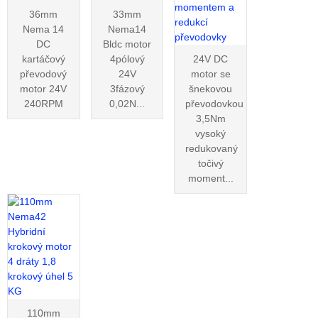
36mm
33mm
Nema 14
Nema14
DC
Bldc motor
kartáčový
4pólový
24V DC
převodový
24V
motor se
motor 24V
3fázový
šnekovou
240RPM
0,02N...
převodovkou
3,5Nm
vysoký
redukovaný
točivý
moment...
110mm