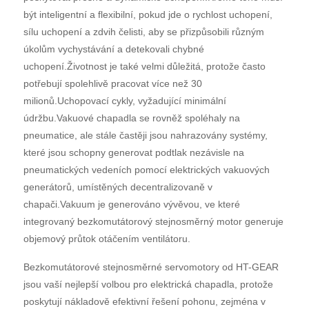
být inteligentní a flexibilní, pokud jde o rychlost uchopení,
sílu uchopení a zdvih čelisti, aby se přizpůsobili různým
úkolům vychystávání a detekovali chybné
uchopení.Životnost je také velmi důležitá, protože často
potřebují spolehlivě pracovat více než 30
milionů.Uchopovací cykly, vyžadující minimální
údržbu.Vakuové chapadla se rovněž spoléhaly na
pneumatice, ale stále častěji jsou nahrazovány systémy,
které jsou schopny generovat podtlak nezávisle na
pneumatických vedeních pomocí elektrických vakuových
generátorů, umístěných decentralizovaně v
chapači.Vakuum je generováno vývěvou, ve které
integrovaný bezkomutátorový stejnosměrný motor generuje
objemový průtok otáčením ventilátoru.
Bezkomutátorové stejnosměrné servomotory od HT-GEAR
jsou vaší nejlepší volbou pro elektrická chapadla, protože
poskytují nákladově efektivní řešení pohonu, zejména v