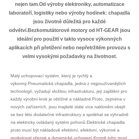
nejen tam.Od výroby elektroniky, automatizace
laboratoří, logistiky nebo výroby hodinek: chapadla
jsou životně důležitá pro každé
odvětví.Bezkomutátorové motory od HT-GEAR jsou
ideální pro použití v takto vysoce výkonných
aplikacích při přetížení nebo nepřetržitém provozu s
velmi vysokými požadavky na životnost.
Malý uchopovací systém, který je rychlý a
výkonný.Pneumatická chapadla, jedna z nejpoužívanějších
technologií, vyžadují složitou infrastrukturu, její zajištění pro
každý výrobní krok je obtížné a nákladné.Proto, zejména v
nových zařízeních, jsou majitelé stále více nakloněni obejít
se bez této dodatečné infrastruktury a spoléhat se výhradně
na elektricky ovládaný systém pohonů.Elektrické chapadla
proto musí být nákladově efektivní, efektivní, výkonné a
poskytovat přesné a dynamické uchopení.Kromě toho musí