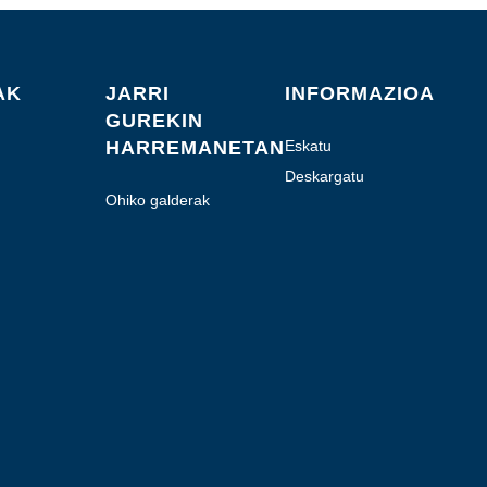
AK
JARRI
INFORMAZIOA
GUREKIN
HARREMANETAN
Eskatu
aurrekontua
Deskargatu
Ohiko galderak