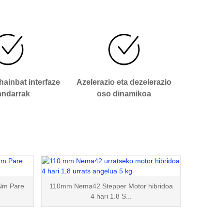
hainbat interfaze
Azelerazio eta dezelerazio
andarrak
oso dinamikoa
Nm Pare
110mm Nema42 Stepper Motor hibridoa
4 hari 1.8 S...