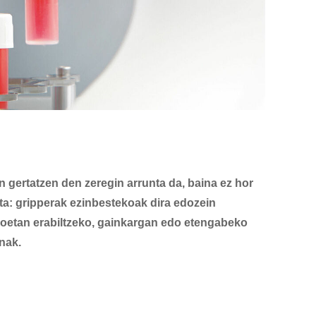
 gertatzen den zeregin arrunta da, baina ez hor
sita: gripperak ezinbestekoak dira edozein
ioetan erabiltzeko, gainkargan edo etengabeko
nak.