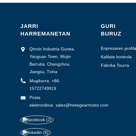
JARRI
GURI
HARREMANETAN
BURUZ
Enpresaren profil
Qinxin Industria Gunea,
Yaoguan Town, Wujin
Kalitate kontrola
Barrutia, Changzhou,
Fabrika Tourra
Jiangsu, Txina
Mugikorra:
+86-
15722749919
Posta
elektronikoa:
sales@hetaigearmotor.com