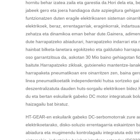
hornitu behar izatea zaila eta garestia da.Hori dela eta, be
jabeek gero eta joera handiagoa dute azpiegitura gehigarr
funtzionatzen duten eragile elektrikoaren sisteman oinarr
elektrikoek, beraz, errentagarriak, eraginkorrak, indartsu
zehatza eta dinamikoa eman behar dute.Gainera, adimen
dute harrapatzeko abiadurari, harrapatzeko indarrari eta
hainbat bilketa-lanetara egokitzeko eta galdutako harrap
oso garrantzitsua da, askotan 30 Mio baino gehiagotan fi
baitute.Harrapatzeko zikloak, gutxieneko mantentze-lana
harrapaketa pneumatikoan ere oinarritzen zen, baina gero
linea pneumatikoetatik independenteki hutsa sortzeko gai
deszentralizatuta dauden huts-sorgailu elektrikoen bidez
du eta bertan eskuilarik gabeko DC motor integratuak bo
haizagailu bat biratuz.
HT-GEAR-en eskuilarik gabeko DC-serbomotorrak zure auk
elektrikoetarako, disko-soluzio errentagarria eskaintzen b
abiadura eta mugimendu kontrolagailu integratuta edo tri