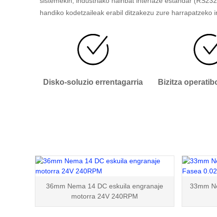
sistemekin, industriako hainbat interfaze estandar (RS2
handiko kodetzaileak erabil ditzakezu zure harrapatzeko i
Disko-soluzio errentagarria
Bizitza operatib
36mm Nema 14 DC eskuila engranaje
33mm Ne
motorra 24V 240RPM