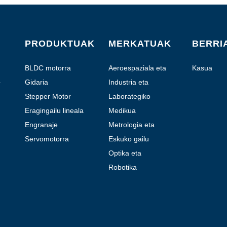
PRODUKTUAK
MERKATUAK
BERRI
BLDC motorra
Aeroespaziala eta
Kasua
Abiazioa
a
Gidaria
Industria eta
Automatizazioa
Stepper Motor
Laborategiko
hibridoa
Automatizazioa
Eragingailu lineala
Medikua
Engranaje
Metrologia eta
planetarioaren
probak
Servomotorra
Eskuko gailu
motorra
motorizatuak
Optika eta
Fotonika
Robotika