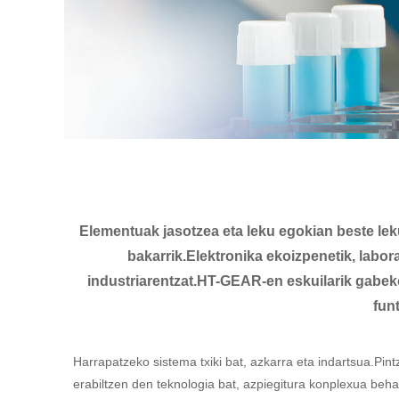
Elementuak jasotzea eta leku egokian beste lek
bakarrik.Elektronika ekoizpenetik, labora
industriarentzat.HT-GEAR-en eskuilarik gabek
fun
Harrapatzeko sistema txiki bat, azkarra eta indartsua.Pi
erabiltzen den teknologia bat, azpiegitura konplexua beha