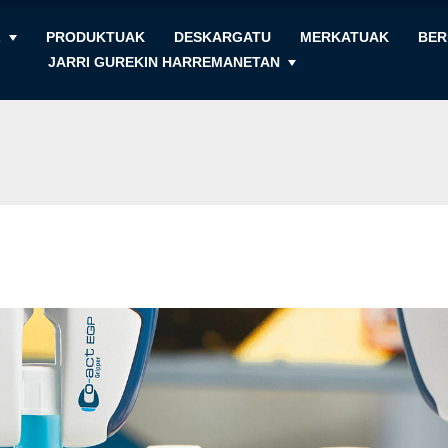
Z
PRODUKTUAK
DESKARGATU
MERKATUAK
BER
JARRI GUREKIN HARREMANETAN