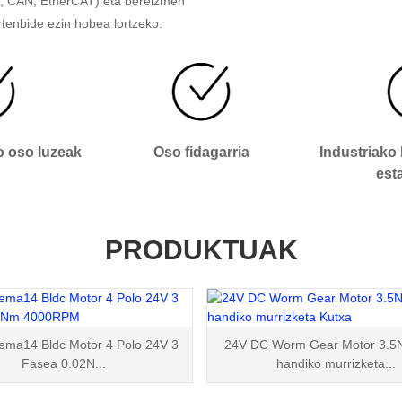
32, CAN, EtherCAT) eta bereizmen
rtenbide ezin hobea lortzeko.
o oso luzeak
Oso fidagarria
Industriako 
est
PRODUKTUAK
ma14 Bldc Motor 4 Polo 24V 3
24V DC Worm Gear Motor 3.5
Fasea 0.02N...
handiko murrizketa...