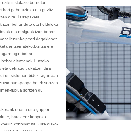
reziki instalazio berrietan,
i hori gabe uzteko eta guztiz
itzen dira.Harrapaketa
ak izan behar dute eta helduleku
tsuak eta malguak izan behar
 masailezur-kolpeari dagokionez,
aketa antzemateko.Bizitza ere
dagarri egin behar
k behar dituztenak.Hutseko
 eta gehiago trukatzen dira
 diren sistemen bidez, agarrean
.Hutsa huts-ponpa batek sortzen
lumen-fluxua sortzen du
erarik onena dira gripper
aitute, batez ere kanpoko
nkoekin konbinatuta.Gure disko-