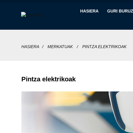
HASIERA
GURI BURU
HASIERA
MERKATUAK
PINTZA ELEKTRIKOAK
Pintza elektrikoak