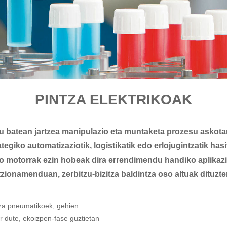
PINTZA ELEKTRIKOAK
u batean jartzea manipulazio eta muntaketa prozesu askotan
tegiko automatizaziotik, logistikatik edo erlojugintzatik ha
o motorrak ezin hobeak dira errendimendu handiko aplikaz
tzionamenduan, zerbitzu-bizitza baldintza oso altuak dituzte
ntza pneumatikoek, gehien
r dute, ekoizpen-fase guztietan