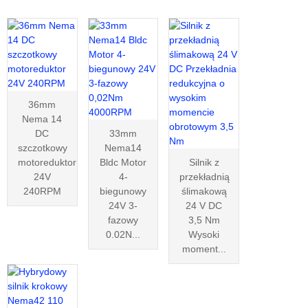
36mm
Nema 14
DC
33mm
szczotkowy
Nema14
motoreduktor
Bldc Motor
Silnik z
24V
4-
przekładnią
240RPM
biegunowy
ślimakową
24V 3-
24 V DC
fazowy
3,5 Nm
0.02N...
Wysoki
moment...