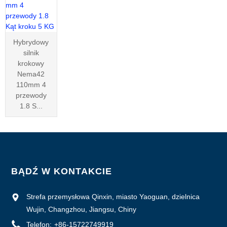
Hybrydowy
silnik
krokowy
Nema42
110mm 4
przewody
1.8 S...
BĄDŹ W KONTAKCIE
Strefa przemysłowa Qinxin, miasto Yaoguan, dzielnica
Wujin, Changzhou, Jiangsu, Chiny
Telefon:
+86-15722749919