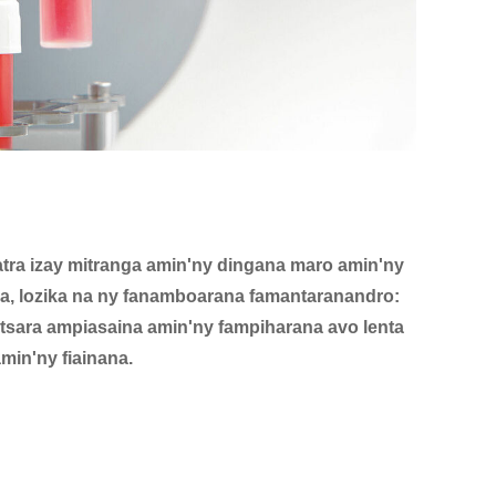
tra izay mitranga amin'ny dingana maro amin'ny
ara, lozika na ny fanamboarana famantaranandro:
 tsara ampiasaina amin'ny fampiharana avo lenta
min'ny fiainana.