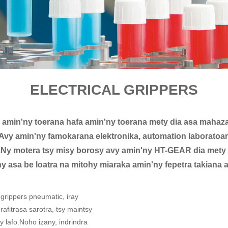
ELECTRICAL GRIPPERS
amin'ny toerana hafa amin'ny toerana mety dia asa mahaza
ny.Avy amin'ny famokarana elektronika, automation laborato
ers.Ny motera tsy misy borosy avy amin'ny HT-GEAR dia mety
ny asa be loatra na mitohy miaraka amin'ny fepetra takiana a
grippers pneumatic, iray
rafitrasa sarotra, tsy maintsy
 lafo.Noho izany, indrindra