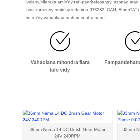
ivelany.Miaraka amin'ny rafi-pandrefesanay, azonao atao
isan-karazany amin'ny indostria (RS232, CAN, EtherCAT) 
ho an'ny vahaolana mahamenatra anao.
Vahaolana mitondra fiara
Fampandehana
lafo vidy
36mm Nema 14 DC Brush Gear Motor
33mm Ne
24V 240RPM