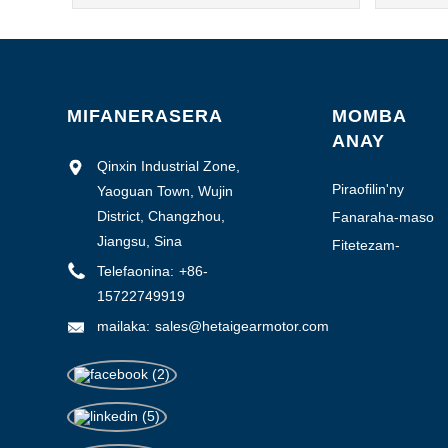
MIFANERASERA
MOMBA
ANAY
Qinxin Industrial Zone,
Piraofilin'ny
Yaoguan Town, Wujin
orinasa
District, Changzhou,
Fanaraha-maso
kalitao
Jiangsu, Sina
Fitetezam-
pamokarana
Telefaonina:
+86-
15722749919
mailaka:
sales@hetaigearmotor.com