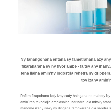
Ny fanangonana entana sy fametrahana azy any 
fikarakarana sy ny fivoriambe - fa tsy any iha
tena ilaina amin'ny indostria rehetra ny gripp
toy izany amin'
Rafitra fikapohana kely izay sady haingana no mahery.Ny 
amin'ireo teknolojia ampiasaina indrindra, dia mitaky fotod
manome izany isaky ny dingana famokarana dia sarotra sy