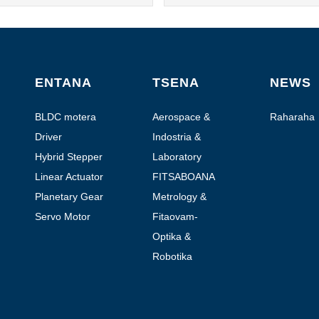
ENTANA
TSENA
NEWS
BLDC motera
Aerospace &
Raharaha
Aviation
Driver
Indostria &
Automation
Hybrid Stepper
Laboratory
Motor
Automation
Linear Actuator
FITSABOANA
Planetary Gear
Metrology &
Motor
Testing
Servo Motor
Fitaovam-
pitaterana moto
Optika &
Photonics
Robotika