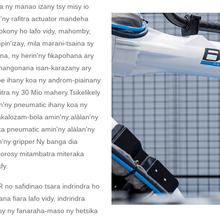
 ny manao izany tsy misy io
n'ny rafitra actuator mandeha
 tokony ho lafo vidy, mahomby,
n'izay, mila marani-tsaina sy
na, ny herin'ny fikapohana ary
anangonana isan-karazany ary
be ihany koa ny androm-piainany
itra ny 30 Mio mahery.Tsikelikely
min'ny pneumatic ihany koa ny
akalozam-bola amin'ny alàlan'ny
ka pneumatic amin'ny alàlan'ny
n'ny gripper.Ny banga dia
borosy mitambatra miteraka
fy.
no safidinao tsara indrindra ho
na fiara lafo vidy, indrindra
sy ny fanaraha-maso ny hetsika