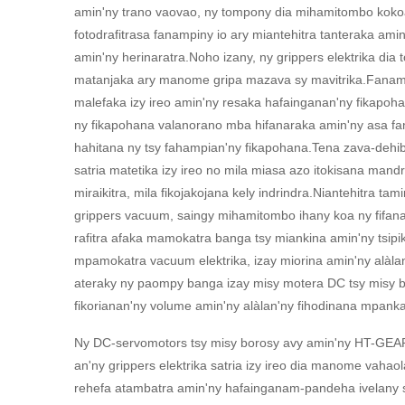
amin'ny trano vaovao, ny tompony dia mihamitombo kokoa
fotodrafitrasa fanampiny io ary miantehitra tanteraka ami
amin'ny herinaratra.Noho izany, ny grippers elektrika dia
matanjaka ary manome gripa mazava sy mavitrika.Fanampi
malefaka izy ireo amin'ny resaka hafainganan'ny fikapoha
ny fikapohana valanorano mba hifanaraka amin'ny asa f
hahitana ny tsy fahampian'ny fikapohana.Tena zava-dehi
satria matetika izy ireo no mila miasa azo itokisana mandr
miraikitra, mila fikojakojana kely indrindra.Niantehitra ta
grippers vacuum, saingy mihamitombo ihany koa ny fifan
rafitra afaka mamokatra banga tsy miankina amin'ny tsipi
mpamokatra vacuum elektrika, izay miorina amin'ny alàla
ateraky ny paompy banga izay misy motera DC tsy misy 
fikorianan'ny volume amin'ny alàlan'ny fihodinana mpanka
Ny DC-servomotors tsy misy borosy avy amin'ny HT-GEAR 
an'ny grippers elektrika satria izy ireo dia manome vahaola
rehefa atambatra amin'ny hafainganam-pandeha ivelany 