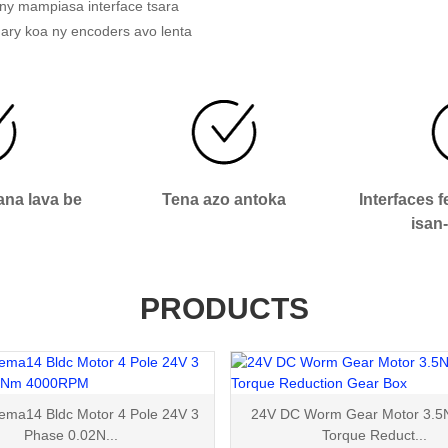
 ny mampiasa interface tsara
ary koa ny encoders avo lenta
na lava be
Tena azo antoka
Interfaces f
isan
PRODUCTS
ma14 Bldc Motor 4 Pole 24V 3
24V DC Worm Gear Motor 3.5
Phase 0.02N...
Torque Reduct...