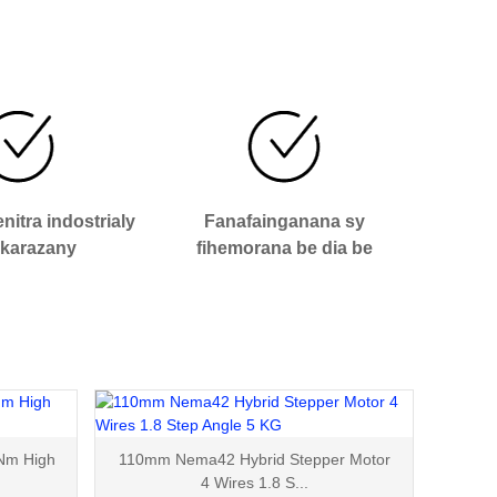
enitra indostrialy
Fanafainganana sy
-karazany
fihemorana be dia be
Nm High
110mm Nema42 Hybrid Stepper Motor
4 Wires 1.8 S...