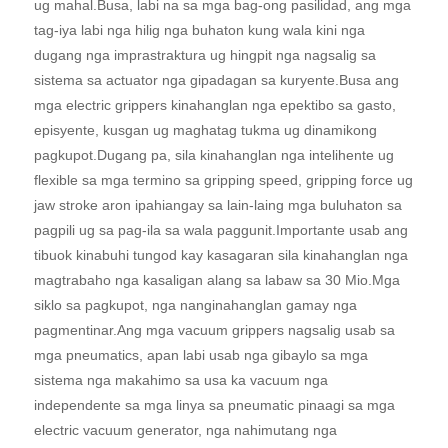
ug mahal.Busa, labi na sa mga bag-ong pasilidad, ang mga
tag-iya labi nga hilig nga buhaton kung wala kini nga
dugang nga imprastraktura ug hingpit nga nagsalig sa
sistema sa actuator nga gipadagan sa kuryente.Busa ang
mga electric grippers kinahanglan nga epektibo sa gasto,
episyente, kusgan ug maghatag tukma ug dinamikong
pagkupot.Dugang pa, sila kinahanglan nga intelihente ug
flexible sa mga termino sa gripping speed, gripping force ug
jaw stroke aron ipahiangay sa lain-laing mga buluhaton sa
pagpili ug sa pag-ila sa wala paggunit.Importante usab ang
tibuok kinabuhi tungod kay kasagaran sila kinahanglan nga
magtrabaho nga kasaligan alang sa labaw sa 30 Mio.Mga
siklo sa pagkupot, nga nanginahanglan gamay nga
pagmentinar.Ang mga vacuum grippers nagsalig usab sa
mga pneumatics, apan labi usab nga gibaylo sa mga
sistema nga makahimo sa usa ka vacuum nga
independente sa mga linya sa pneumatic pinaagi sa mga
electric vacuum generator, nga nahimutang nga