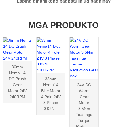
Labing dinamikong pagpatulin ug paghinay
MGA PRODUKTO
36mm
Nema 14
DC Brush
33mm
Gear
Nema14
24V DC
Motor 24V
Bldc Motor
Worm
240RPM
4 Pole 24V
Gear
3 Phase
Motor
0.02N...
3.5Nm
Taas nga
Torque
Reduct...