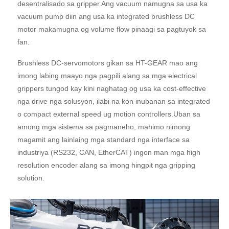
desentralisado sa gripper.Ang vacuum namugna sa usa ka
vacuum pump diin ang usa ka integrated brushless DC
motor makamugna og volume flow pinaagi sa pagtuyok sa
fan.
Brushless DC-servomotors gikan sa HT-GEAR mao ang
imong labing maayo nga pagpili alang sa mga electrical
grippers tungod kay kini naghatag og usa ka cost-effective
nga drive nga solusyon, ilabi na kon inubanan sa integrated
o compact external speed ug motion controllers.Uban sa
among mga sistema sa pagmaneho, mahimo nimong
magamit ang lainlaing mga standard nga interface sa
industriya (RS232, CAN, EtherCAT) ingon man mga high
resolution encoder alang sa imong hingpit nga gripping
solution.