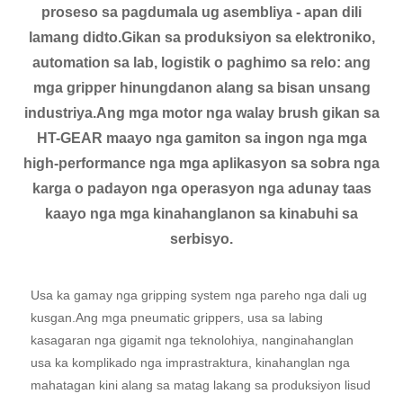
proseso sa pagdumala ug asembliya - apan dili
lamang didto.Gikan sa produksiyon sa elektroniko,
automation sa lab, logistik o paghimo sa relo: ang
mga gripper hinungdanon alang sa bisan unsang
industriya.Ang mga motor nga walay brush gikan sa
HT-GEAR maayo nga gamiton sa ingon nga mga
high-performance nga mga aplikasyon sa sobra nga
karga o padayon nga operasyon nga adunay taas
kaayo nga mga kinahanglanon sa kinabuhi sa
serbisyo.
Usa ka gamay nga gripping system nga pareho nga dali ug
kusgan.Ang mga pneumatic grippers, usa sa labing
kasagaran nga gigamit nga teknolohiya, nanginahanglan
usa ka komplikado nga imprastraktura, kinahanglan nga
mahatagan kini alang sa matag lakang sa produksiyon lisud